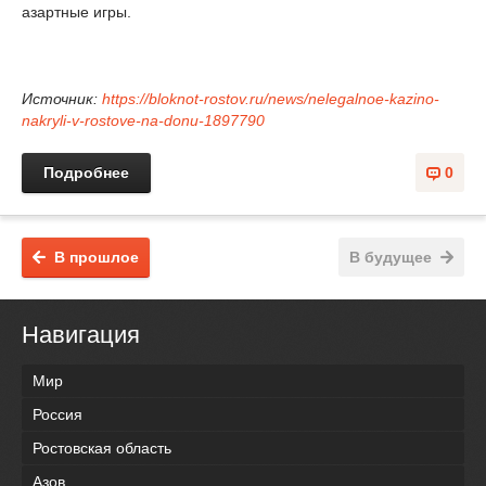
азартные игры.
Источник:
https://bloknot-rostov.ru/news/nelegalnoe-kazino-
nakryli-v-rostove-na-donu-1897790
Подробнее
0
В прошлое
В будущее
Навигация
Мир
Россия
Ростовская область
Азов