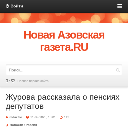
Войти
Новая Азовская
газета.RU
Полная версия сайта
Журова рассказала о пенсиях
депутатов
redactor
11-09-2025, 13:01
113
Новости
/
Россия