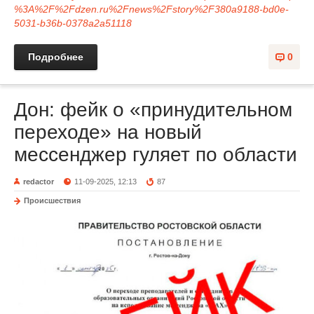
%3A%2F%2Fdzen.ru%2Fnews%2Fstory%2F380a9188-bd0e-
5031-b36b-0378a2a51118
Подробнее
0
Дон: фейк о «принудительном
переходе» на новый
мессенджер гуляет по области
redactor
11-09-2025, 12:13
87
Происшествия