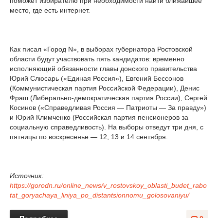
поможет избирателю при необходимости найти ближайшее
место, где есть интернет.
Как писал «Город N», в выборах губернатора Ростовской
области будут участвовать пять кандидатов: временно
исполняющий обязанности главы донского правительства
Юрий Слюсарь («Единая Россия»), Евгений Бессонов
(Коммунистическая партия Российской Федерации), Денис
Фраш (Либерально-демократическая партия России), Сергей
Косинов («Справедливая Россия — Патриоты — За правду»)
и Юрий Климченко (Российская партия пенсионеров за
социальную справедливость). На выборы отведут три дня, с
пятницы по воскресенье — 12, 13 и 14 сентября.
Источник:
https://gorodn.ru/online_news/v_rostovskoy_oblasti_budet_rabo
tat_goryachaya_liniya_po_distantsionnomu_golosovaniyu/