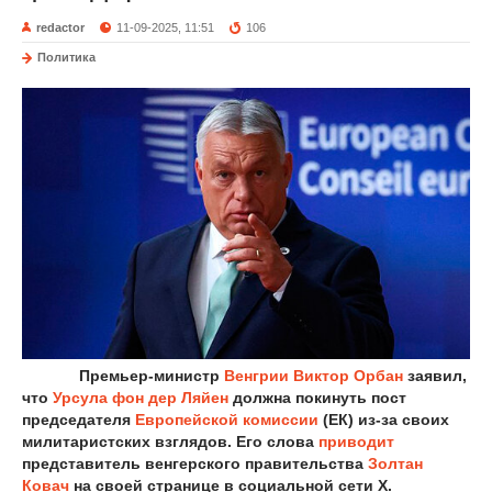
redactor
11-09-2025, 11:51
106
Политика
Премьер-министр
Венгрии
Виктор Орбан
заявил,
что
Урсула фон дер Ляйен
должна покинуть пост
председателя
Европейской комиссии
(ЕК) из-за своих
милитаристских взглядов. Его слова
приводит
представитель венгерского правительства
Золтан
Ковач
на своей странице в социальной сети X.