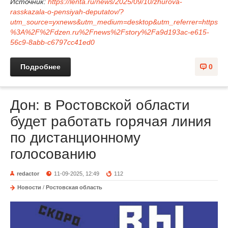
Источник:
https://lenta.ru/news/2025/09/10/zhurova-
rasskazala-o-pensiyah-deputatov/?
utm_source=yxnews&utm_medium=desktop&utm_referrer=https
%3A%2F%2Fdzen.ru%2Fnews%2Fstory%2Fa9d193ac-e615-
56c9-8abb-c6797cc41ed0
Подробнее
0
Дон: в Ростовской области
будет работать горячая линия
по дистанционному
голосованию
redactor
11-09-2025, 12:49
112
Новости
/
Ростовская область