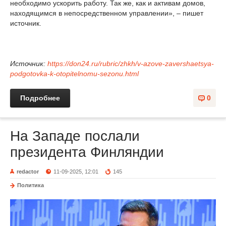
необходимо ускорить работу. Так же, как и активам домов,
находящимся в непосредственном управлении», – пишет
источник.
Источник:
https://don24.ru/rubric/zhkh/v-azove-zavershaetsya-
podgotovka-k-otopitelnomu-sezonu.html
Подробнее
0
На Западе послали
президента Финляндии
redactor
11-09-2025, 12:01
145
Политика