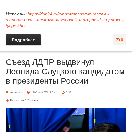
Источник:
https://don24.ru/rubric/transport/iz-rostova-v-
taganrog-budet-kursirovat-novogodniy-retro-poezd-na-parovoy-
tyage.html
Подробнее
0
Съезд ЛДПР выдвинул
Леонида Слуцкого кандидатом
в президенты России
redactor
19-12-2023, 17:40
164
Новости
/
Россия