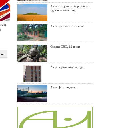
Азовский район: городища и
курганы взяли под
нии
Азов: ну очень "важное"
в
Сводка СВО, 12 июля
→
Азов: зоркое око народа
Азов: фото недели