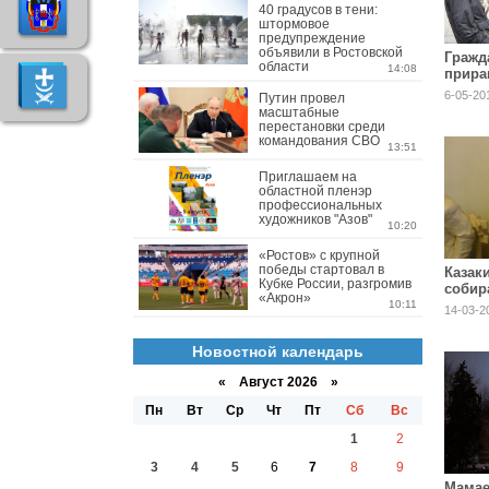
40 градусов в тени:
штормовое
предупреждение
объявили в Ростовской
Гражд
области
14:08
прира
офиц
6-05-20
Путин провел
масштабные
перестановки среди
командования СВО
13:51
Приглашаем на
областной пленэр
профессиональных
художников "Азов"
10:20
«Ростов» с крупной
победы стартовал в
Казак
Кубке России, разгромив
собир
«Акрон»
бюст 
10:11
14-03-2
Новостной календарь
«
Август 2026 »
Пн
Вт
Ср
Чт
Пт
Сб
Вс
1
2
3
4
5
6
7
8
9
Мамае