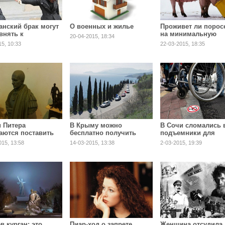
анский брак могут
О военных и жилье
Проживет ли порос
внять к
на минимальную
20-04-2015, 18:34
иальному
зарплату?
15, 10:33
22-03-2015, 18:35
и Питера
В Крыму можно
В Сочи сломались 
аются поставить
бесплатно получить
подъемники для
Путину?
земельный участок
инвалидов
015, 13:58
14-03-2015, 13:38
2-03-2015, 19:39
в курган: это
Пиар-ход о запрете
Женщина отсудила