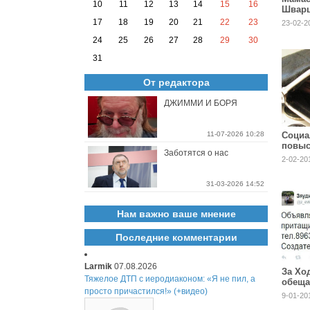
10
11
12
13
14
15
16
Шварц
17
18
19
20
21
22
23
23-02-2
24
25
26
27
28
29
30
31
От редактора
ДЖИММИ И БОРЯ
11-07-2026 10:28
Социа
повыс
Заботятся о нас
2-02-20
31-03-2026 14:52
Нам важно ваше мнение
Последние комментарии
Larmik
07.08.2026
За Хо
Тяжелое ДТП с иеродиаконом: «Я не пил, а
обещ
просто причастился!» (+видео)
возна
9-01-20