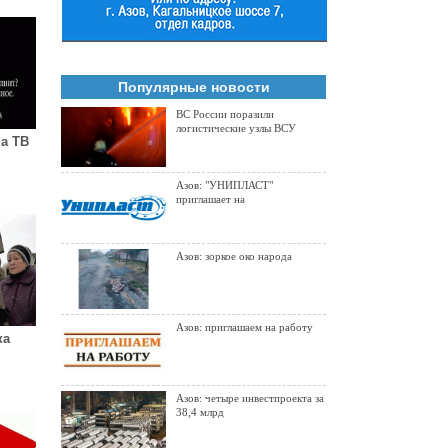
Популярные новости
ВС России поразили
логистические узлы ВСУ
на ТВ
Азов: "УНИПЛАСТ"
приглашает на
Азов: зоркое око народа
Азов: приглашаем на работу
ка
Азов: четыре инвестпроекта за
38,4 млрд