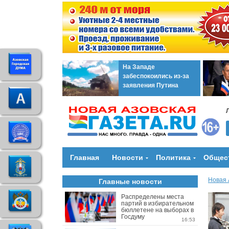
На Западе
забеспокоились из-за
заявления Путина
Главная
Новости
Политика
Общес
Новая 
Главные новости
Распределены места
партий в избирательном
бюллетене на выборах в
Госдуму
16:53