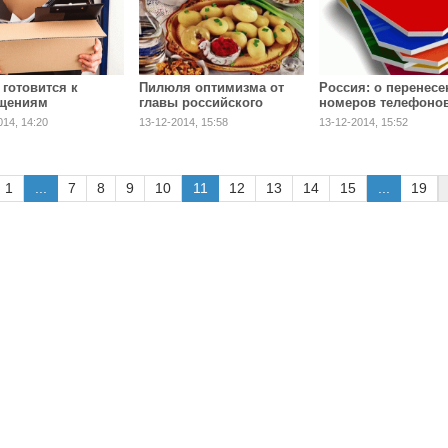
 готовится к
Пилюля оптимизма от
Россия: о перенесе
щениям
главы российского
номеров телефоно
правительства
014, 14:20
13-12-2014, 15:58
13-12-2014, 15:52
1
...
7
8
9
10
11
12
13
14
15
...
19