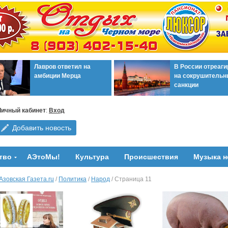
Лавров ответил на
В России отреаг
амбиции Мерца
на сокрушительн
санкции
Личный кабинет
:
Вход
Добавить новость
тво
АЭтоМы!
Культура
Происшествия
Музыка н
Азовская Газета.ru
/
Политика
/
Народ
/ Страница 11