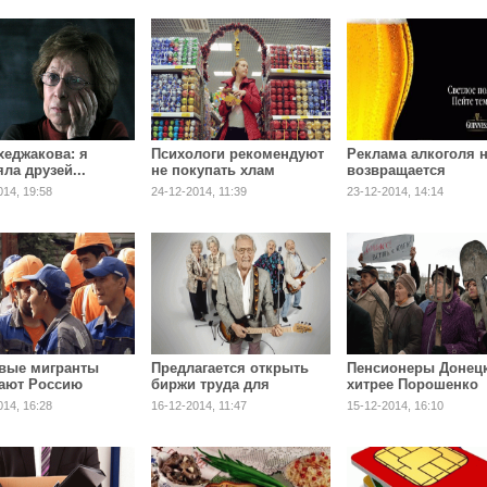
хеджакова: я
Психологи рекомендуют
Реклама алкоголя 
ла друзей...
не покупать хлам
возвращается
014, 19:58
24-12-2014, 11:39
23-12-2014, 14:14
вые мигранты
Предлагается открыть
Пенсионеры Донец
ают Россию
биржи труда для
хитрее Порошенко
пенсионеров
014, 16:28
16-12-2014, 11:47
15-12-2014, 16:10