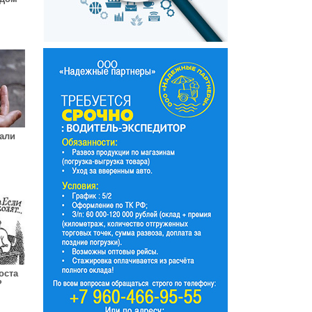
али
оста
?