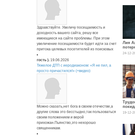
Здравствуйте. Увеличу посещаемость и
доходность вашего сайта, решу все
имеющиеся на сайте проблемы. При этом
Лия А
увеличение посещаемости будет идти за счет
потеря
притока целевых посетителей из поисковых
24-12-2
гость ).
19.06.2026
Тяжелое ДТП с иеродиаконом: «Я не пил, а
просто причастился!» (+видео)
Трудо
Можно сказать,нет бога в своем отечестве,а
покид
другие слова это бесстыдно,так пользоваться
19-12-2
своим положением и верой
прихожан.Пьянство,это нехорошо
священникам.