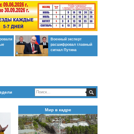
ировали
Военный эксперт
ые
расшифровал главный
сигнал Путина
едели
Мир в кадре