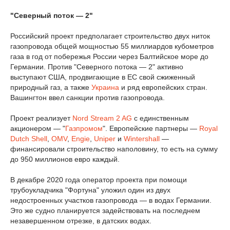
"Северный поток — 2"
Российский проект предполагает строительство двух ниток
газопровода общей мощностью 55 миллиардов кубометров
газа в год от побережья России через Балтийское море до
Германии. Против "Северного потока — 2" активно
выступают США, продвигающие в ЕС свой сжиженный
природный газ, а также
Украина
и ряд европейских стран.
Вашингтон ввел санкции против газопровода.
Проект реализует
Nord Stream 2 AG
с единственным
акционером — "
Газпромом
". Европейские партнеры —
Royal
Dutch Shell
,
OMV
,
Engie
,
Uniper
и
Wintershall
—
финансировали строительство наполовину, то есть на сумму
до 950 миллионов евро каждый.
В декабре 2020 года оператор проекта при помощи
трубоукладчика "Фортуна" уложил один из двух
недостроенных участков газопровода — в водах Германии.
Это же судно планируется задействовать на последнем
незавершенном отрезке, в датских водах.