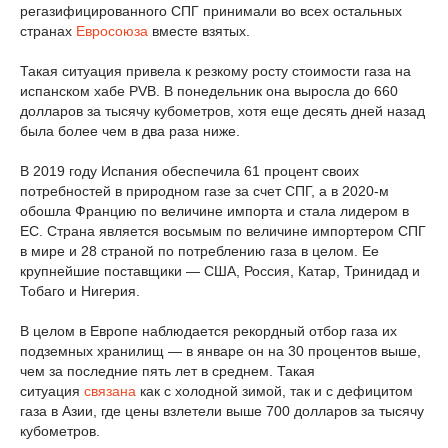
регазифицированного СПГ принимали во всех остальных
странах
Евросоюза
вместе взятых.
Такая ситуация привела к резкому росту стоимости газа на
испанском хабе PVB. В понедельник она выросла до 660
долларов за тысячу кубометров, хотя еще десять дней назад
была более чем в два раза ниже.
В 2019 году Испания обеспечила 61 процент своих
потребностей в природном газе за счет СПГ, а в 2020-м
обошла Францию по величине импорта и стала лидером в
ЕС. Страна является восьмым по величине импортером СПГ
в мире и 28 страной по потреблению газа в целом. Ее
крупнейшие поставщики — США, Россия, Катар, Тринидад и
Тобаго и Нигерия.
В целом в Европе наблюдается рекордный отбор газа их
подземных хранилищ — в январе он на 30 процентов выше,
чем за последние пять лет в среднем. Такая
ситуация
связана
как с холодной зимой, так и с дефицитом
газа в Азии, где цены взлетели выше 700 долларов за тысячу
кубометров.