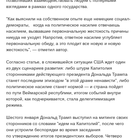
позволявших взаимодействовать людям с полярными
взглядами в рамках одного государства.
"Как выяснили на собственном опыте еще немецкие социал-
демократы, когда на политическое насилие отвечаешь
насилием, вызвавшие первоначальную жестокость причины
никуда не уходят. Напротив, ответное насилие углубляет
первоначальную обиду, а это плодит все новую и новую
жестокость", — отметил автор.
Согласно статье, в сложившейся ситуации США ждет один
из двух сценариев развития: либо штурм Капитолия
сторонниками действующего президента Дональда Трампа
станет последним эпизодом "в этой драме ненависти", либо
политическое насилие станет нормой — и страна пойдет
по пути Веймарской республики, итогом событий внутри
которой, как подчеркивается, стала делегитимизация
режима.
Шестого января Дональд Трамп выступил на митинге своих
сторонников со словами "идем на Капитолий", после чего
они устроили беспорядки во время заседания
по утверждению итогов президентских выборов. Четверо