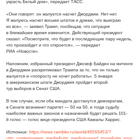
украсть Белый дом», передает ТАСС.
«Они говорят: он жалуется насчет Джорджии. Нет-нет.
Я жалуюсь насчет восьми штатов и думаю, что выиграю
их все», — заявил Трамп, пообещав, что ситуация
в ближайшее время изменится. Действующий президент
сказал: «Посмотрите, что будет в последующие пару недель,
что произойдет и что откроется», — передает
РИА «Новости».
Напомним, избранный президент Джозеф Байден на митинге
в Джорджии раскритиковал Трампа за то, что он только
жалуется и «попросту не хочет работать». 5 января
в американском штате Джорджия пройдет второй
тур выборов в Сенат США.
В том случае, если оба мандата достанутся демократам,
в Сенате возникнет паритет — 50 на 50, и тогда судьбу
наиболее важных законов и назначений будет решать 101-
й голос — голос вице-президента США Камалы Харрис.
Источник:
https://news.rambler.ru/world/45555453/?
utm_content=news_media&utm_medium=read_more&utm_sour