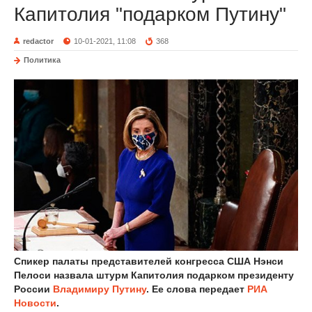
Капитолия "подарком Путину"
redactor
10-01-2021, 11:08
368
Политика
Спикер палаты представителей конгресса США Нэнси
Пелоси назвала штурм Капитолия подарком президенту
России
Владимиру Путину
. Ее слова передает
РИА
Новости
.