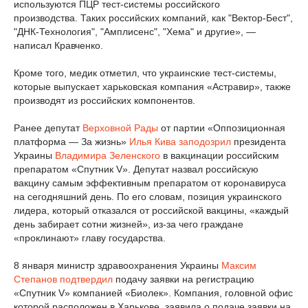
используются ПЦР тест-системы российского
производства. Таких российских компаний, как "Вектор-Бест",
"ДНК-Технология", "Амплисенс", "Хема" и другие», —
написал Кравченко.
Кроме того, медик отметил, что украинские тест-системы,
которые выпускает харьковская компания «Астравир», также
производят из российских компонентов.
Ранее депутат
Верховной Рады
от партии «Оппозиционная
платформа — За жизнь»
Илья Кива
заподозрил
президента
Украины
Владимира Зеленского
в вакцинации российским
препаратом «Спутник V». Депутат назвал российскую
вакцину самым эффективным препаратом от коронавируса
на сегодняшний день. По его словам, позиция украинского
лидера, который отказался от российской вакцины, «каждый
день забирает сотни жизней», из-за чего граждане
«проклинают» главу государства.
8 января министр здравоохранения Украины
Максим
Степанов
подтвердил
подачу заявки на регистрацию
«Спутник V» компанией «Биолек». Компания, головной офис
которой расположен в Харькове, заявила о подаче заявки на