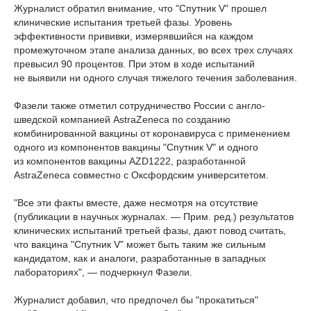
Журналист обратил внимание, что "Спутник V" прошел
клинические испытания третьей фазы. Уровень
эффективности прививки, измерявшийся на каждом
промежуточном этапе анализа данных, во всех трех случаях
превысил 90 процентов. При этом в ходе испытаний
не выявили ни одного случая тяжелого течения заболевания.
Фазели также отметил сотрудничество России с англо-
шведской компанией AstraZeneca по созданию
комбинированной вакцины от коронавируса с применением
одного из компонентов вакцины "Спутник V" и одного
из компонентов вакцины AZD1222, разработанной
AstraZeneca совместно с Оксфордским университетом.
"Все эти факты вместе, даже несмотря на отсутствие
(публикации в научных журналах. — Прим. ред.) результатов
клинических испытаний третьей фазы, дают повод считать,
что вакцина "Спутник V" может быть таким же сильным
кандидатом, как и аналоги, разработанные в западных
лабораториях", — подчеркнул Фазели.
Журналист добавил, что предпочел бы "прокатиться"