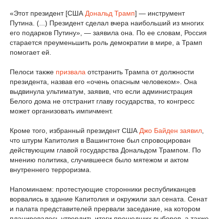
«Этот президент [США
Дональд Трамп
] — инструмент
Путина. (...) Президент сделал вчера наибольший из многих
его подарков Путину», — заявила она. По ее словам, Россия
старается преуменьшить роль демократии в мире, а Трамп
помогает ей.
Пелоси также
призвала
отстранить Трампа от должности
президента, назвав его «очень опасным человеком». Она
выдвинула ультиматум, заявив, что если администрация
Белого дома не отстранит главу государства, то конгресс
может организовать импичмент.
Кроме того, избранный президент США
Джо Байден
заявил
,
что штурм Капитолия в Вашингтоне был спровоцирован
действующим главой государства Дональдом Трампом. По
мнению политика, случившееся было мятежом и актом
внутреннего терроризма.
Напоминаем: протестующие сторонники республиканцев
ворвались в здание Капитолия и окружили зал сената. Сенат
и палата представителей прервали заседание, на котором
планировалось утвердить итоги прошедших выборов, а также