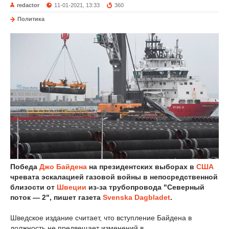
redactor
11-01-2021, 13:33
360
Политика
Победа
Джо Байдена
на президентских выборах в
США
чревата эскалацией газовой войны в непосредственной
близости от
Швеции
из-за трубопровода "Северный
поток — 2", пишет газета
Svenska Dagbladet
.
Шведское издание считает, что вступление Байдена в
должность не предвещает изменений в