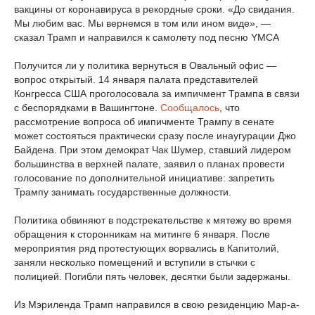
вакцины от коронавируса в рекордные сроки. «До свидания.
Мы любим вас. Мы вернемся в том или ином виде», —
сказал Трамп и направился к самолету под песню YMCA
Получится ли у политика вернуться в Овальный офис —
вопрос открытый. 14 января палата представителей
Конгресса США проголосовала за импичмент Трампа в связи
с беспорядками в Вашингтоне.
Сообщалось
, что
рассмотрение вопроса об импичменте Трампу в сенате
может состояться практически сразу после инаугурации Джо
Байдена. При этом демократ Чак Шумер, ставший лидером
большинства в верхней палате, заявил о планах провести
голосование по дополнительной инициативе: запретить
Трампу занимать государственные должности.
Политика обвиняют в подстрекательстве к мятежу во время
обращения к сторонникам на митинге 6 января. После
мероприятия ряд протестующих ворвались в Капитолий,
заняли несколько помещений и вступили в стычки с
полицией. Погибли пять человек, десятки были задержаны.
Из Мэриленда Трамп направился в свою резиденцию Мар-а-