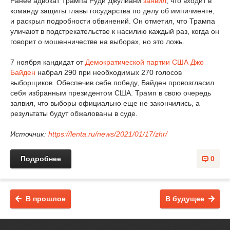
Ранее адвокат Трампа Руди Джулиани
заявил
, что входит в
команду защиты главы государства по делу об импичменте,
и раскрыл подробности обвинений. Он отметил, что Трампа
уличают в подстрекательстве к насилию каждый раз, когда он
говорит о мошенничестве на выборах, но это ложь.
7 ноября кандидат от
Демократической партии США
Джо
Байден
набрал 290 при необходимых 270 голосов
выборщиков. Обеспечив себе победу, Байден провозгласил
себя избранным президентом США. Трамп в свою очередь
заявил, что выборы официально еще не закончились, а
результаты будут обжалованы в суде.
Источник:
https://lenta.ru/news/2021/01/17/zhr/
Подробнее
0
В прошлое
В будущее