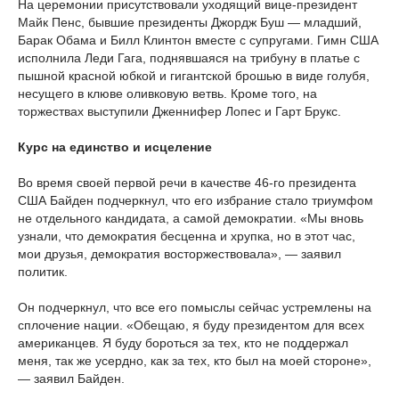
На церемонии присутствовали уходящий вице-президент
Майк Пенс, бывшие президенты Джордж Буш — младший,
Барак Обама и Билл Клинтон вместе с супругами. Гимн США
исполнила Леди Гага, поднявшаяся на трибуну в платье с
пышной красной юбкой и гигантской брошью в виде голубя,
несущего в клюве оливковую ветвь. Кроме того, на
торжествах выступили Дженнифер Лопес и Гарт Брукс.
Курс на единство и исцеление
Во время своей первой речи в качестве 46-го президента
США Байден подчеркнул, что его избрание стало триумфом
не отдельного кандидата, а самой демократии. «Мы вновь
узнали, что демократия бесценна и хрупка, но в этот час,
мои друзья, демократия восторжествовала», — заявил
политик.
Он подчеркнул, что все его помыслы сейчас устремлены на
сплочение нации. «Обещаю, я буду президентом для всех
американцев. Я буду бороться за тех, кто не поддержал
меня, так же усердно, как за тех, кто был на моей стороне»,
— заявил Байден.