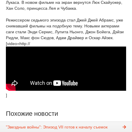
Лукаса. В новом фильме на экран вернутся Люк Скайуокер,
Хан Соло, принцесса Лея и Чубакка.
Режиссером седьмого эпизода стал Джей Джей Абрамс, уже
снимавший фильмы на подобную тему. Новыми актерами
саги стали Энди Серкис, Лупита Ньонго, Джон Бойега, Дэйзи
Ридли, Макс фон Сюдов, Адам Драйвер и Оскар Айзек.
[video=http://
]
Похожие новости
"Звездные войны": Эпизод VII готов к началу съемок