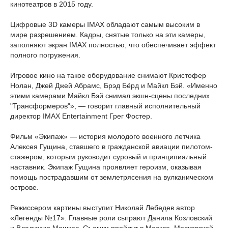
кинотеатров в 2015 году.
Цифровые 3D камеры IMAX обладают самым высоким в
мире разрешением. Кадры, снятые только на эти камеры,
заполняют экран IMAX полностью, что обеспечивает эффект
полного погружения.
Игровое кино на такое оборудование снимают Кристофер
Нолан, Джей Джей Абрамс, Брэд Бёрд и Майкл Бэй. «Именно
этими камерами Майкл Бэй снимал экшн-сцены последних
"Трансформеров"», — говорит главный исполнительный
директор IMAX Entertainment Грег Фостер.
Фильм «Экипаж» — история молодого военного летчика
Алексея Гущина, ставшего в гражданской авиации пилотом-
стажером, которым руководит суровый и принципиальный
наставник. Экипаж Гущина проявляет героизм, оказывая
помощь пострадавшим от землетрясения на вулканическом
острове.
Режиссером картины выступит Николай Лебедев автор
«Легенды №17». Главные роли сыграют Данила Козловский