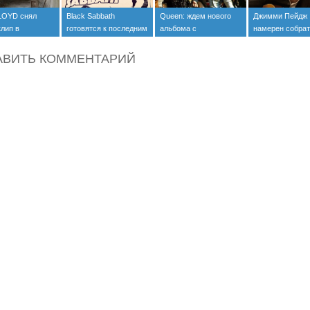
LOYD снял
Black Sabbath
Queen: ждем нового
Джимми Пейдж
клип в
готовятся к последним
альбома с
намерен собра
ыле (видео)
гастролям (+видео)
неизвестным
новую группу
Меркьюри
АВИТЬ КОММЕНТАРИЙ