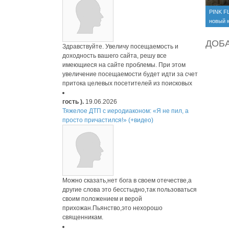
PINK F
новый 
Черноб
ДОБ
Здравствуйте. Увеличу посещаемость и
доходность вашего сайта, решу все
имеющиеся на сайте проблемы. При этом
увеличение посещаемости будет идти за счет
притока целевых посетителей из поисковых
гость ).
19.06.2026
Тяжелое ДТП с иеродиаконом: «Я не пил, а
просто причастился!» (+видео)
Можно сказать,нет бога в своем отечестве,а
другие слова это бесстыдно,так пользоваться
своим положением и верой
прихожан.Пьянство,это нехорошо
священникам.