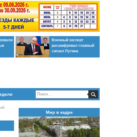
ировали
Военный эксперт
ые
расшифровал главный
сигнал Путина
едели
ний
Мир в кадре