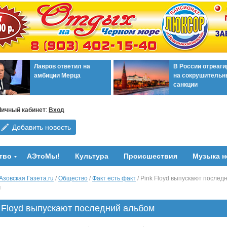
Лавров ответил на
В России отреаг
амбиции Мерца
на сокрушительн
санкции
Личный кабинет
:
Вход
Добавить новость
тво
АЭтоМы!
Культура
Происшествия
Музыка н
Азовская Газета.ru
/
Общество
/
Факт есть факт
/ Pink Floyd выпускают послед
м
 Floyd выпускают последний альбом