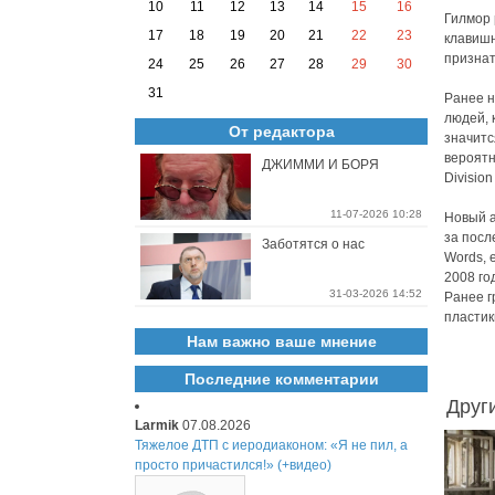
10
11
12
13
14
15
16
Гилмор 
17
18
19
20
21
22
23
клавишн
признат
24
25
26
27
28
29
30
31
Ранее н
людей, 
От редактора
значитс
вероятн
ДЖИММИ И БОРЯ
Divisio
11-07-2026 10:28
Новый а
за посл
Заботятся о нас
Words, 
2008 го
31-03-2026 14:52
Ранее г
пластик
Нам важно ваше мнение
Последние комментарии
Друг
Larmik
07.08.2026
Тяжелое ДТП с иеродиаконом: «Я не пил, а
просто причастился!» (+видео)