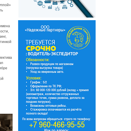
уппой»
ть
 имена
ности,
инг,
стинкой
лектива
an
тябре
ой