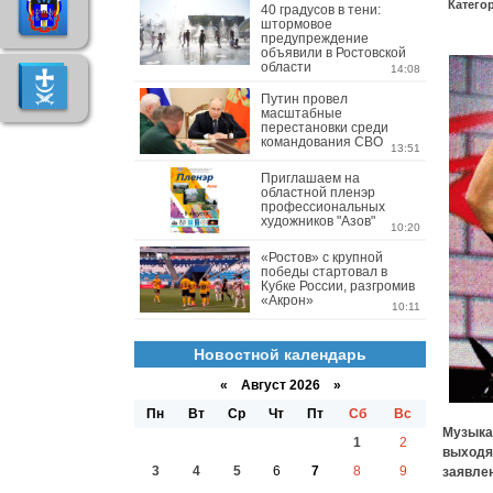
Катего
40 градусов в тени:
штормовое
предупреждение
объявили в Ростовской
области
14:08
Путин провел
масштабные
перестановки среди
командования СВО
13:51
Приглашаем на
областной пленэр
профессиональных
художников "Азов"
10:20
«Ростов» с крупной
победы стартовал в
Кубке России, разгромив
«Акрон»
10:11
Новостной календарь
«
Август 2026 »
Пн
Вт
Ср
Чт
Пт
Сб
Вс
Музыкан
1
2
выходящ
3
4
5
6
7
8
9
заявле