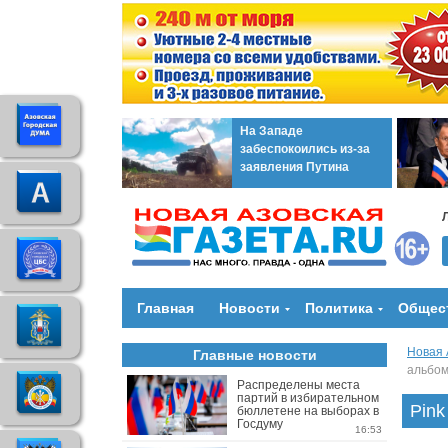
На Западе
забеспокоились из-за
заявления Путина
Главная
Новости
Политика
Общес
Новая 
Главные новости
альбо
Распределены места
партий в избирательном
Pink
бюллетене на выборах в
Госдуму
16:53