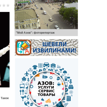
"Мой Азов": фоторепортаж
 Такое