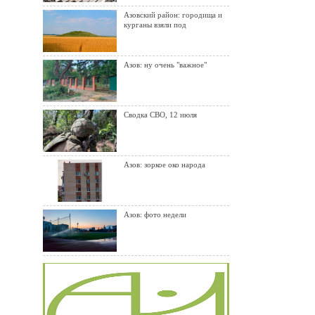
Азовский район: городища и
курганы взяли под
Азов: ну очень "важное"
Сводка СВО, 12 июля
Азов: зоркое око народа
Азов: фото недели