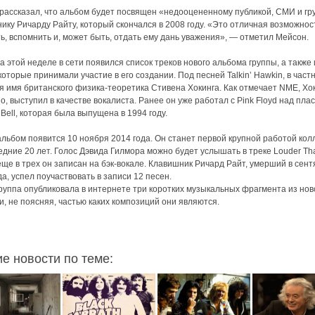
рассказал, что альбом будет посвящен «недооцененному публикой, СМИ и гр
ику Ричарду Райту, который скончался в 2008 году. «Это отличная возможнос
ь, вспомнить и, может быть, отдать ему дань уважения», — отметил Мейсон.
а этой неделе в сети появился список треков нового альбома группы, а также
которые принимали участие в его создании. Под песней Talkin’ Hawkin, в част
я имя британского физика-теоретика Стивена Хокинга. Как отмечает NME, Хок
о, выступил в качестве вокалиста. Ранее он уже работал с Pink Floyd над пла
n Bell, которая была выпущена в 1994 году.
льбом появится 10 ноября 2014 года. Он станет первой крупной работой кол
едние 20 лет. Голос Дэвида Гилмора можно будет услышать в треке Louder Th
еще в трех он записан на бэк-вокале. Клавишник Ричард Райт, умерший в сен
да, успел поучаствовать в записи 12 песен.
руппа опубликовала в интернете три коротких музыкальных фрагмента из нов
и, не поясняя, частью каких композиций они являются.
ие новости по теме: