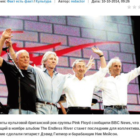
рия:
Факт есть факт
/
Культура
Автор:
redactor
Дата: 10-10-2014, 09:26
ты культовой британской рок-группы Pink Floyd сообщили BBC News, что
ий в ноябре альбом The Endless River станет последним для коллектива.
ние сделали гитарист Дэвид Гилмор и барабанщик Ник Мейсон.