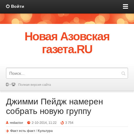
Войти
Новая Азовская
газета.RU
Полная версия сайта
Джимми Пейдж намерен
собрать новую группу
redactor
2-10-2014, 11:22
3 754
Факт есть факт
/
Культура