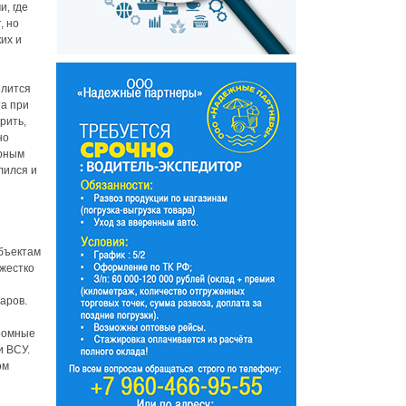
, где
, но
их и
елится
та при
рить,
но
арным
лился и
бъектам
 жестко
аров.
громные
и ВСУ.
ом