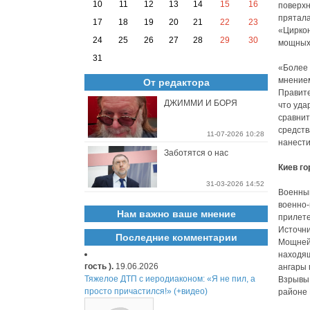
10
11
12
13
14
15
16
поверхн
прятала
17
18
19
20
21
22
23
«Циркон
24
25
26
27
28
29
30
мощных 
31
«Более 
мнением
От редактора
Правите
ДЖИММИ И БОРЯ
что уда
сравнит
средств
11-07-2026 10:28
нанести
Заботятся о нас
Киев го
31-03-2026 14:52
Военный
военно-
Нам важно ваше мнение
прилете
Источни
Последние комментарии
Мощнейш
находящ
гость ).
19.06.2026
ангары 
Тяжелое ДТП с иеродиаконом: «Я не пил, а
Взрывы 
просто причастился!» (+видео)
районе 