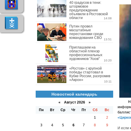
40 градусов в тени:
штормовое
предупреждение
объявили в Ростовской
области
14:08
Путин провел
масштабные
перестановки среди
командования СВО
13:51
Приглашаем на
областной пленэр
профессиональных
художников "Азов"
10:20
«Ростов» с крупной
победы стартовал в
Кубке России, разгромив
«Акрон»
10:11
Новостной календарь
Ночной
«
Август 2026 »
информ
Пн
Вт
Ср
Чт
Пт
Сб
Вс
баллист
1
2
«Цирко
3
4
5
6
7
8
9
И если 