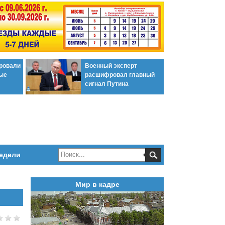
ировали
Военный эксперт
ые
расшифровал главный
сигнал Путина
едели
Мир в кадре