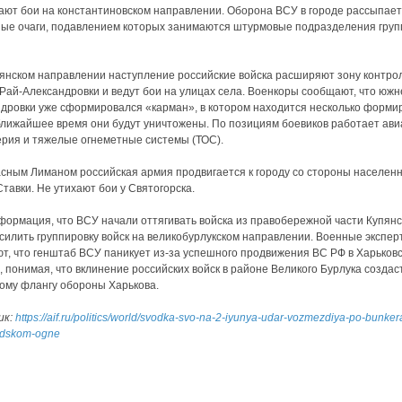
ают бои на константиновском направлении. Оборона ВСУ в городе рассыпает
ые очаги, подавлением которых занимаются штурмовые подразделения груп
янском направлении наступление российские войска расширяют зону контрол
Рай-Александровки и ведут бои на улицах села. Военкоры сообщают, что южн
дровки уже сформировался «карман», в котором находится несколько форми
ближайшее время они будут уничтожены. По позициям боевиков работает ави
рия и тяжелые огнеметные системы (ТОС).
сным Лиманом российская армия продвигается к городу со стороны населенн
Ставки. Не утихают бои у Святогорска.
формация, что ВСУ начали оттягивать войска из правобережной части Купянс
силить группировку войск на великобурлукском направлении. Военные экспер
т, что генштаб ВСУ паникует из-за успешного продвижения ВС РФ в Харьков
, понимая, что вклинение российских войск в районе Великого Бурлука создаст
ому флангу обороны Харькова.
ик:
https://aif.ru/politics/world/svodka-svo-na-2-iyunya-udar-vozmezdiya-po-bunker
-adskom-ogne