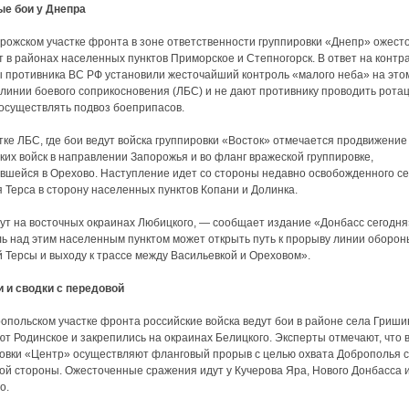
ые бои у Днепра
рожском участке фронта в зоне ответственности группировки «Днепр» ожес
т в районах населенных пунктов Приморское и Степногорск. В ответ на контр
 противника ВС РФ установили жесточайший контроль «малого неба» на это
 линии боевого соприкосновения (ЛБС) и не дают противнику проводить рота
 осуществлять подвоз боеприпасов.
тке ЛБС, где бои ведут войска группировки «Восток» отмечается продвижение
ких войск в направлении Запорожья и во фланг вражеской группировке,
вшейся в Орехово. Наступление идет со стороны недавно освобожденного с
 Терса в сторону населенных пунктов Копани и Долинка.
ут на восточных окраинах Любицкого, — сообщает издание «Донбасс сегодня
ь над этим населенным пунктом может открыть путь к прорыву линии оборон
 Терсы и выходу к трассе между Васильевкой и Ореховом».
 и сводки с передовой
опольском участке фронта российские войска ведут бои в районе села Гриши
т Родинское и закрепились на окраинах Белицкого. Эксперты отмечают, что 
овки «Центр» осуществляют фланговый прорыв с целью охвата Доброполья с
ой стороны. Ожесточенные сражения идут у Кучерова Яра, Нового Донбасса 
о.