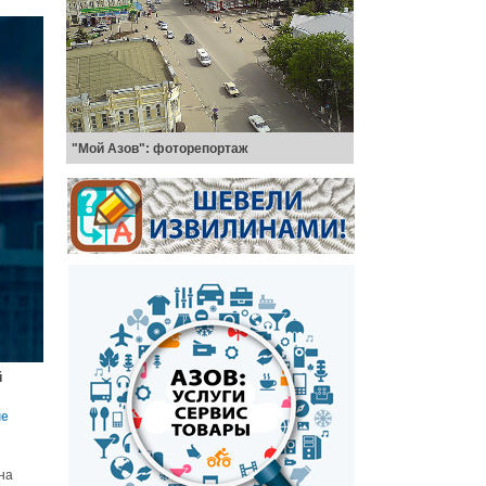
"Мой Азов": фоторепортаж
й
ые
на