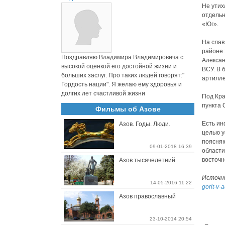
Не утих
отдельн
«Юг».
На слав
районе 
Поздравляю Владимира Владимировича с
Алексан
высокой оценкой его достойной жизни и
ВСУ. В 
больших заслуг. Про таких людей говорят:"
артилле
Гордость нации". Я желаю ему здоровья и
долгих лет счастливой жизни
Под Кра
пункта 
Фильмы об Азове
Есть ин
Азов. Годы. Люди.
целью у
поясняю
09-01-2018 16:39
области
восточн
Азов тысячелетний
Источн
14-05-2016 11:22
gorit-v
Азов православный
23-10-2014 20:54