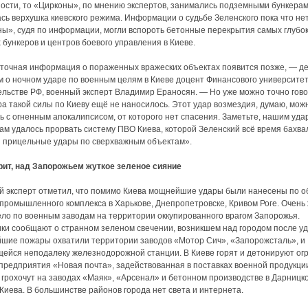
ости, то «Цирконы», по мнению экспертов, занимались подземными бункерами
сь верхушка киевского режима. Информации о судьбе Зеленского пока что нет
ы», судя по информации, могли вспороть бетонные перекрытия самых глубок
бункеров и центров боевого управления в Киеве.
точная информация о пораженных вражеских объектах появится позже, — д
 о ночном ударе по военным целям в Киеве доцент Финансового университе
льстве РФ, военный эксперт Владимир Ераносян. — Но уже можно точно гово
ра такой силы по Киеву ещё не наносилось. Этот удар возмездия, думаю, мож
ь с огненным апокалипсисом, от которого нет спасения. Заметьте, нашим уд
ам удалось прорвать систему ПВО Киева, которой Зеленский всё время бахва
 прицельные удары по сверхважным объектам».
рит, над Запорожьем жуткое зеленое сияние
 эксперт отметил, что помимо Киева мощнейшие удары были нанесены по о
промышленного комплекса в Харькове, Днепропетровске, Кривом Роге. Очень
ло по военным заводам на территории оккупированного врагом Запорожья.
ки сообщают о странном зеленом свечении, возникшем над городом после уд
ие пожары охватили территории заводов «Мотор Сич», «Запорожсталь», и
ейся неподалеку железнодорожной станции. В Киеве горят и детонируют о
предприятия «Новая почта», задействованная в поставках военной продукци
грохочут на заводах «Маяк», «Арсенал» и бетонном производстве в Дарницк
Киева. В большинстве районов города нет света и интернета.