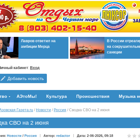
Лавров ответил на
В России отреаг
амбиции Мерца
на сокрушительн
санкции
Личный кабинет
:
Вход
Добавить новость
тво
АЭтоМы!
Культура
Происшествия
Музыка н
Азовская Газета.ru
/
Новости
/
Россия
/ Сводка СВО на 2 июня
дка СВО на 2 июня
рия:
Новости
/
Россия
Автор:
redactor
Дата: 2-06-2026, 09:18