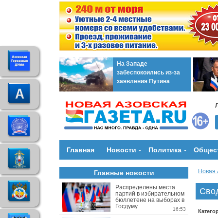
На Западе
забеспокоились из-за
заявления Путина
Главная
Новости
Политика
Общес
Новая 
Главные новости
Распределены места
Сво
партий в избирательном
бюллетене на выборах в
Госдуму
16:53
Катего