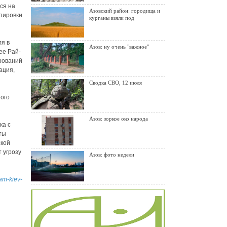
ся на
Азовский район: городища и
пировки
курганы взяли под
я в
Азов: ну очень "важное"
ее Рай-
рований
ация,
Сводка СВО, 12 июля
ого
Азов: зоркое око народа
ка с
ты
ской
 угрозу
Азов: фото недели
am-kiev-