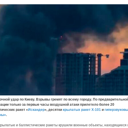
 удар по Киеву. Взрывы гремят по всему городу. По предварительно
ации только за первые часы воздушной атаки прилетело более 20
ических ракет «
Искандер
», десятки
крылатых ракет Х-101
и
гиперзвуков
ны»
.
крылатые и баллистические ракеты крушили военные объекты, находящиеся 