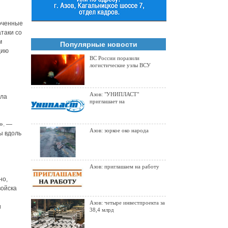
точенные
атаки со
м
Популярные новости
цию
ВС России поразили
логистические узлы ВСУ
Азов: "УНИПЛАСТ"
ела
приглашает на
». —
Азов: зоркое око народа
ы вдоль
Азов: приглашаем на работу
но,
войска
Азов: четыре инвестпроекта за
и
38,4 млрд