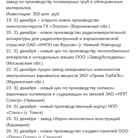
завод по производству полимерных труб и облицовочных
материалов.
Инвестиции: 350 млн. руб.
19. 31 декабря – открыто новое производство
пенополистирола ГК «Эталон» (Воронежская обл.)
20. 31 декабря - новое производство радиоизмерительной
аппаратуры для радиоэлектронной и аэрокосмической
отраслей ОАО «ННПО им.Фрунзе» (г. Нижний Новгород)
21. 31 декабря - новый цех по производству теплообменных
аппаратов и холодильных машин ООО «ЗаводХолодмаш»
(Московскмя обл.)
22. 31 декабря пущен завод невзрывчатых компонентов
эмульсионных взрывчатых веществ ЗАО «Орика СиАйЭс»
(Мурманская обл.)
23. 31 декабря - новый цех по производству силикон-
акриловых полимеров и содержащих их эмалей ЗАО «НПП
Спектр» (Чувашия)
24. 31 декабря - новый производственный корпус НПП
«Стелс» (г. Томск)
25. 31 декабря - завод сборно-монолитных конструкций
(Башкирия)
26. 31 декабря - новое производство сэндвич-панелей ООО
«Пирро-Групп» (г. Саратов)