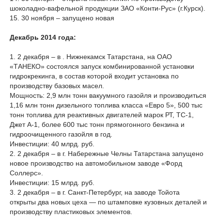
шоколадно-вафельной продукции ЗАО «Конти-Рус» (г.Курск).
15. 30 ноября – запущено новая
Декабрь 2014 года:
1. 2 декабря – в . Нижнекамск Татарстана, на ОАО
«ТАНЕКО» состоялся запуск комбинированной установки
гидрокрекинга, в состав которой входит установка по
производству базовых масел.
Мощность: 2,9 млн тонн вакуумного газойля и производиться
1,16 млн тонн дизельного топлива класса «Евро 5», 500 тыс
тонн топлива для реактивных двигателей марок РТ, ТС-1,
Джет А-1, более 600 тыс тонн прямогонного бензина и
гидроочищенного газойля в год.
Инвестиции: 40 млрд. руб.
2. 2 декабря – в г. Набережные Челны Татарстана запущено
новое производство на автомобильном заводе «Форд
Соллерс».
Инвестиции: 15 млрд. руб.
3. 2 декабря – в г. Санкт-Петербург, на заводе Toйота
открыты два новых цеха — по штамповке кузовных деталей и
производству пластиковых элементов.