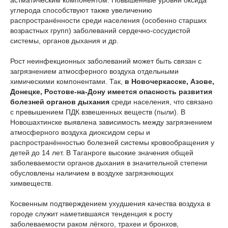
астматическим компонентом. Повышенные уровни оксида
углерода способствуют также увеличению
распространённости среди населения (особенно старших
возрастных групп) заболеваний сердечно-сосудистой
системы, органов дыхания и др.
Рост неинфекционных заболеваний может быть связан с
загрязнением атмосферного воздуха отдельными
химическими компонентами. Так,
в Новочеркасске, Азове,
Донецке, Ростове-на-Дону имеется опасность развития
болезней органов дыхания
среди населения, что связано
с превышением ПДК взвешенных веществ (пыли). В
Новошахтинске выявлена зависимость между загрязнением
атмосферного воздуха диоксидом серы и
распространённостью болезней системы кровообращения у
детей до 14 лет. В Таганроге высокие значения общей
заболеваемости органов дыхания в значительной степени
обусловлены наличием в воздухе загрязняющих
химвеществ.
Косвенным подтверждением ухудшения качества воздуха в
городе служит наметившаяся тенденция к росту
заболеваемости раком лёгкого, трахеи и бронхов,