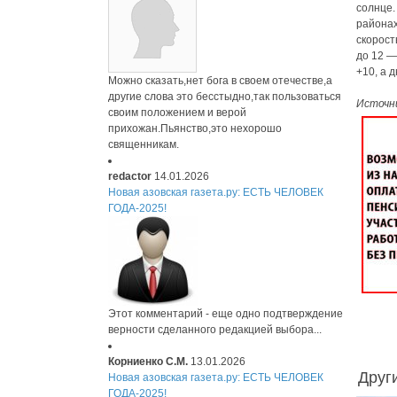
солнце.
районах
скорост
до 12 —
+10, а 
Можно сказать,нет бога в своем отечестве,а
другие слова это бесстыдно,так пользоваться
Источн
своим положением и верой
прихожан.Пьянство,это нехорошо
священникам.
redactor
14.01.2026
Новая азовская газета.ру: ЕСТЬ ЧЕЛОВЕК
ГОДА-2025!
Этот комментарий - еще одно подтверждение
верности сделанного редакцией выбора...
Корниенко С.М.
13.01.2026
Друг
Новая азовская газета.ру: ЕСТЬ ЧЕЛОВЕК
ГОДА-2025!