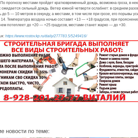
 По прогнозу местами пройдет кратковременный дождь, возможна гроза, в не
 ожидается сильный дождь. Ветер южной четверти ослабнет: в среднем разо
ь до 5 — 10 метров в секунду, а местами, в том числе при грозе, его порывы у
 14. Температура воздуха ночью составит +13 — +18 градусов, при прояснени
днем потеплеет до +20 — +25 градусов, местами станет жарко — до +30.
ик:
https://www.rostov.kp.ru/daily/277783.5/5249416/
ие новости по теме: