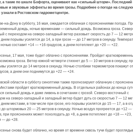
, а такие по шкале Бофорта, оценивают как «сильный шторм». Последний
овые и звуковые эффекты во время грозы. Подробнее о погоде на следу
 узнали в Ростовском гидрометцентре.
ве-на-Дону в субботу, 16 мая, ожидается облачная с прояснениями погода. П
ременный дождь, ночью временами — сильный дождь. Возможна гроза. Север
ый с переходом на северо-западный ветер разовьет скорость до 7 — 12 метр
, днем порывы усилятся до 14, а при грозе — до 17 метров в секунду. Темпера
 ночью составит +14 — +16 градусов, а днем потеплеет до +20 — +22.
есенье, 17 мая, тоже будет облачно с прояснениями. Пройдет кратковременн
возможна гроза. Ветер южной четверти стихнет до 5 — 10 метров в секунду, пр
ывы усилятся до 14 метров в секунду. Ночью столбики термометров покажут о
дусов, а днем они поднимутся до +22 — +24.
вской области в субботу синоптики также прогнозируют облачную с прояснен
 Местами пройдет кратковременный дождь. В отдельных районах до конца сут
ся сильный дождь и даже ливень в сочетании с грозой. Северо-восточный с
ом на северо-западный и западный ветер будет дуть со скоростью 7 — 12 ме
, днем местами, в том числе при грозе, его порывы усилятся до 15 — 17, а в о
 до штормовых 20 — 25 метров в секунду. Ночью воздух прогреется до +12 —
в, при прояснениях может похолодать до +8, а днем потеплеет до +18 — +23,
 — до +28.
есенье снова будет облачно, но время от времени сквозь тучи будет прогляды