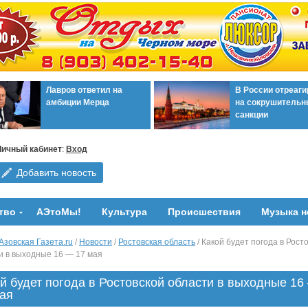
Лавров ответил на
В России отреаг
амбиции Мерца
на сокрушительн
санкции
Личный кабинет
:
Вход
Добавить новость
тво
АЭтоМы!
Культура
Происшествия
Музыка н
Азовская Газета.ru
/
Новости
/
Ростовская область
/ Какой будет погода в Рост
и в выходные 16 — 17 мая
й будет погода в Ростовской области в выходные 16
ая