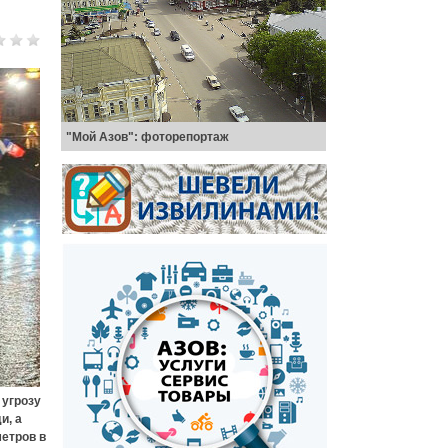
"Мой Азов": фоторепортаж
угрозу
и, а
етров в