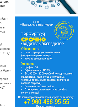
 штрих
ющие
ройдет
о-
ов в
тура
ый
и грозе
т +15 до
иями
ок будет
тров в
тдельных
 +17
вать