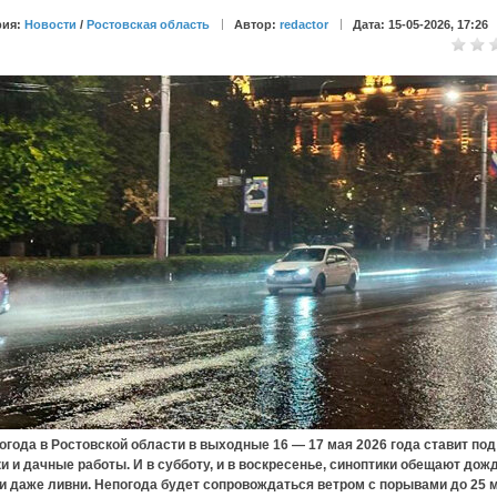
рия:
Новости
/
Ростовская область
Автор:
redactor
Дата: 15-05-2026, 17:26
 в Ростовской области в выходные 16 — 17 мая 2026 года ставит под 
и и дачные работы. И в субботу, и в воскресенье, синоптики обещают дожд
и даже ливни. Непогода будет сопровождаться ветром с порывами до 25 м