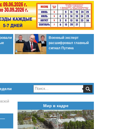
ировали
Военный эксперт
ые
расшифровал главный
сигнал Путина
едели
овской
Мир в кадре
 —