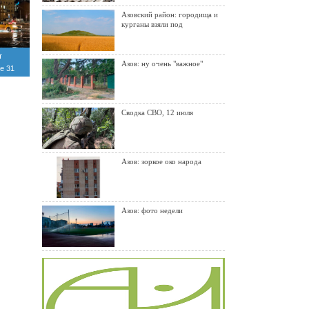
Азовский район: городища и
курганы взяли под
т
Азов: ну очень "важное"
е 31
ля
Сводка СВО, 12 июля
Азов: зоркое око народа
Азов: фото недели