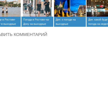
е в Ростове-
Погода в Ростове-на-
Дон: о погоде на
Дон: какой буде
у в выходные
Дону на выходные
выходные
погода на недел
 августа
марта — 4 апре
АВИТЬ КОММЕНТАРИЙ