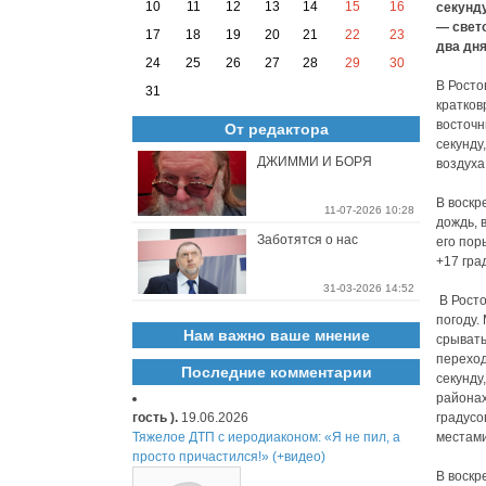
10
11
12
13
14
15
16
секунду
— свет
17
18
19
20
21
22
23
два дня
24
25
26
27
28
29
30
В Росто
31
кратков
восточн
От редактора
секунду
ДЖИММИ И БОРЯ
воздуха
В воскр
11-07-2026 10:28
дождь, 
Заботятся о нас
его пор
+17 гра
31-03-2026 14:52
В Росто
погоду.
Нам важно ваше мнение
срывать
переход
Последние комментарии
секунду
районах
гость ).
19.06.2026
градусо
Тяжелое ДТП с иеродиаконом: «Я не пил, а
местами
просто причастился!» (+видео)
В воскр