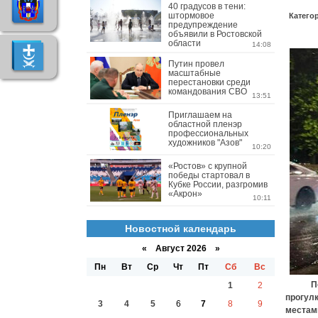
40 градусов в тени:
штормовое
Катего
предупреждение
объявили в Ростовской
области
14:08
Путин провел
масштабные
перестановки среди
командования СВО
13:51
Приглашаем на
областной пленэр
профессиональных
художников "Азов"
10:20
«Ростов» с крупной
победы стартовал в
Кубке России, разгромив
«Акрон»
10:11
Новостной календарь
«
Август 2026 »
Пн
Вт
Ср
Чт
Пт
Сб
Вс
Погода
1
2
прогулк
3
4
5
6
7
8
9
местам