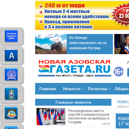
На Западе
забеспокоились из-за
заявления Путина
Главная
Новости
Политика
Общес
Новая 
Главные новости
област
Распределены места
партий в избирательном
Како
бюллетене на выборах в
Госдуму
17 м
16:53