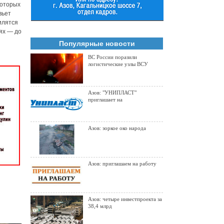
которых
вьет
силятся
ях — до
Популярные новости
ВС России поразили
логистические узлы ВСУ
Азов: "УНИПЛАСТ"
приглашает на
Азов: зоркое око народа
Азов: приглашаем на работу
Азов: четыре инвестпроекта за
38,4 млрд