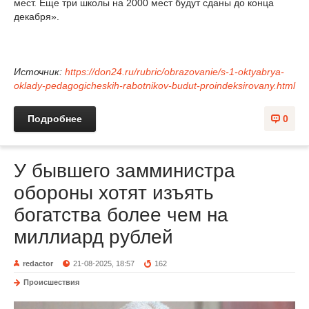
мест. Еще три школы на 2000 мест будут сданы до конца
декабря».
Источник:
https://don24.ru/rubric/obrazovanie/s-1-oktyabrya-
oklady-pedagogicheskih-rabotnikov-budut-proindeksirovany.html
Подробнее
0
У бывшего замминистра
обороны хотят изъять
богатства более чем на
миллиард рублей
redactor
21-08-2025, 18:57
162
Происшествия