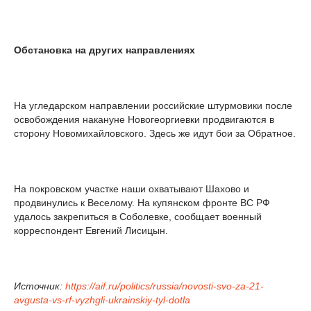
Обстановка на других направлениях
На угледарском направлении российские штурмовики после
освобождения накануне Новогеоргиевки продвигаются в
сторону Новомихайловского. Здесь же идут бои за Обратное.
На покровском участке наши охватывают Шахово и
продвинулись к Веселому. На купянском фронте ВС РФ
удалось закрепиться в Соболевке, сообщает военный
корреспондент Евгений Лисицын.
Источник:
https://aif.ru/politics/russia/novosti-svo-za-21-
avgusta-vs-rf-vyzhgli-ukrainskiy-tyl-dotla