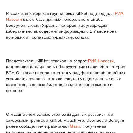
Российская хакерская группировка KillNet подтвердила
РИА
Новости
взлом базы данных Генерального штаба
Вооруженных сил Украины, которая, как утверждают
киберактивисты, содержит информацию о 1,7 миллиона
погибших и пропавших украинских солдат.
Представитель KillNet, отвечая на вопрос
РИА Новости
,
подтвердил подлинность обнаруженных сведений о потерях
ВСУ. Он также передал агентству ряд фотографий погибших
украинских военных, а также сопутствующие данные из их
паспортов, военных билетов, свидетельств о смерти и
жетонов.
О масштабном взломе этой базы данных российскими
хакерскими группами KillNet, Palach Pro, User Sec и Beregini
ранее сообщал телеграм-канал
Mash
. Полученная
информация позволила также детализировать поставки