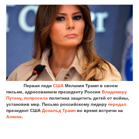
Первая леди
США
Мелания Трамп в своем
письме, адресованном президенту России
Владимиру
Путину
,
попросила
политика защитить детей от войны,
установив мир. Письмо российскому лидеру
передал
президент США
Дональд Трамп
во время встречи на
Аляске
.