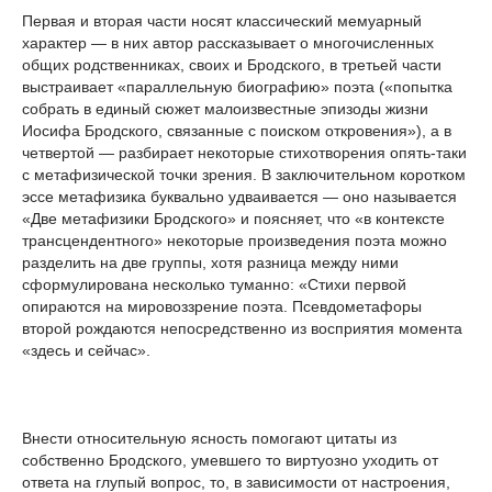
Первая и вторая части носят классический мемуарный
характер — в них автор рассказывает о многочисленных
общих родственниках, своих и Бродского, в третьей части
выстраивает «параллельную биографию» поэта («попытка
собрать в единый сюжет малоизвестные эпизоды жизни
Иосифа Бродского, связанные с поиском откровения»), а в
четвертой — разбирает некоторые стихотворения опять-таки
с метафизической точки зрения. В заключительном коротком
эссе метафизика буквально удваивается — оно называется
«Две метафизики Бродского» и поясняет, что «в контексте
трансцендентного» некоторые произведения поэта можно
разделить на две группы, хотя разница между ними
сформулирована несколько туманно: «Стихи первой
опираются на мировоззрение поэта. Псевдометафоры
второй рождаются непосредственно из восприятия момента
«здесь и сейчас».
Внести относительную ясность помогают цитаты из
собственно Бродского, умевшего то виртуозно уходить от
ответа на глупый вопрос, то, в зависимости от настроения,