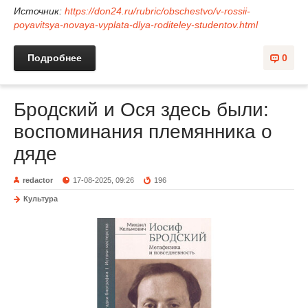
Источник:
https://don24.ru/rubric/obschestvo/v-rossii-
poyavitsya-novaya-vyplata-dlya-roditeley-studentov.html
Подробнее
0
Бродский и Ося здесь были:
воспоминания племянника о
дяде
redactor
17-08-2025, 09:26
196
Культура