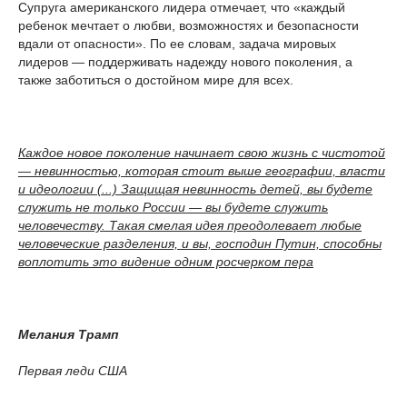
Супруга американского лидера отмечает, что «каждый
ребенок мечтает о любви, возможностях и безопасности
вдали от опасности». По ее словам, задача мировых
лидеров — поддерживать надежду нового поколения, а
также заботиться о достойном мире для всех.
Каждое новое поколение начинает свою жизнь с чистотой
— невинностью, которая стоит выше географии, власти
и идеологии (...) Защищая невинность детей, вы будете
служить не только России — вы будете служить
человечеству. Такая смелая идея преодолевает любые
человеческие разделения, и вы, господин Путин, способны
воплотить это видение одним росчерком пера
Мелания Трамп
Первая леди США