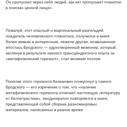
Он пропускал через себя людей, как кит пропускает планктон
в поисках ценной пищи».
Пожалуй, этот опасный и маргинальный разгильдяй,
поедатель человеческого планктона, получился в книге
более живым и интересным, нежели другая, возвышенная
ипостась Бродского — одухотворенный визионер, который,
заглянув в результате некоего трансцендентного опыта за
«метафизический горизонт», стал великим поэтом.
Понятие этого горизонта Кельмович почерпнул у самого
Бродского — его изречение о том, что «наличие
метафизического горизонта отличает настоящую литературу
от беллетристики», неоднократно повторяется в книге,
представляющей собой сборник разножанровых
материалов, написанных в разное время.