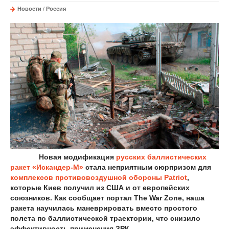
Новости
/
Россия
Новая модификация
русских баллистических
ракет «Искандер-М»
стала неприятным сюрпризом для
комплексов противовоздушной обороны Patriot
,
которые Киев получил из США и от европейских
союзников. Как сообщает портал The War Zone, наша
ракета научилась маневрировать вместо простого
полета по баллистической траектории, что снизило
эффективность применения ЗРК.