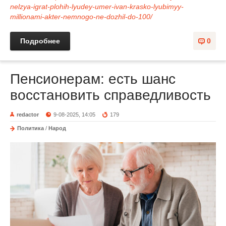
nelzya-igrat-plohih-lyudey-umer-ivan-krasko-lyubimyy-
millionami-akter-nemnogo-ne-dozhil-do-100/
Подробнее
0
Пенсионерам: есть шанс
восстановить справедливость
redactor
9-08-2025, 14:05
179
Политика
/
Народ