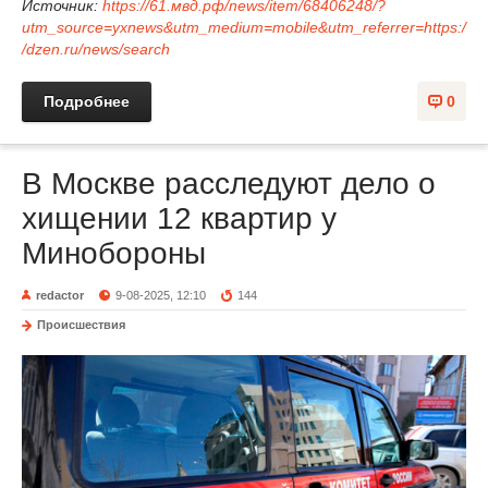
Источник:
https://61.мвд.рф/news/item/68406248/?
utm_source=yxnews&utm_medium=mobile&utm_referrer=https:/
/dzen.ru/news/search
Подробнее
0
В Москве расследуют дело о
хищении 12 квартир у
Минобороны
redactor
9-08-2025, 12:10
144
Происшествия