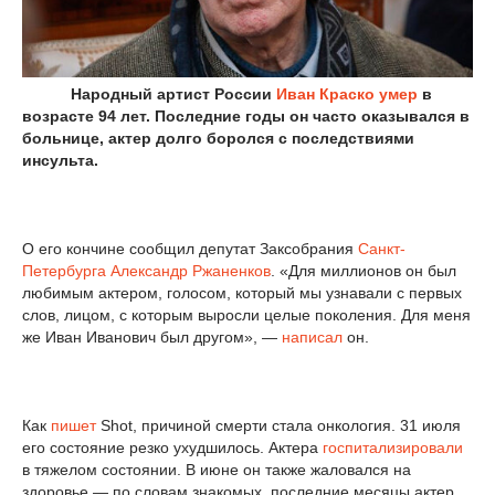
Народный артист России
Иван Краско
умер
в
возрасте 94 лет. Последние годы он часто оказывался в
больнице, актер долго боролся с последствиями
инсульта.
О его кончине сообщил депутат Заксобрания
Санкт-
Петербурга
Александр Ржаненков
. «Для миллионов он был
любимым актером, голосом, который мы узнавали с первых
слов, лицом, с которым выросли целые поколения. Для меня
же Иван Иванович был другом», —
написал
он.
Как
пишет
Shot, причиной смерти стала онкология. 31 июля
его состояние резко ухудшилось. Актера
госпитализировали
в тяжелом состоянии. В июне он также жаловался на
здоровье — по словам знакомых, последние месяцы актер