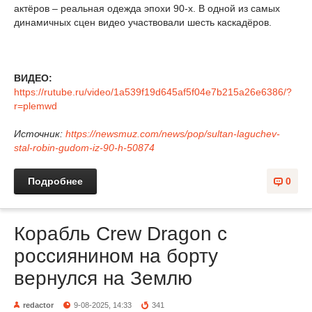
актёров – реальная одежда эпохи 90-х. В одной из самых
динамичных сцен видео участвовали шесть каскадёров.
ВИДЕО:
https://rutube.ru/video/1a539f19d645af5f04e7b215a26e6386/?
r=plemwd
Источник:
https://newsmuz.com/news/pop/sultan-laguchev-
stal-robin-gudom-iz-90-h-50874
Подробнее
0
Корабль Crew Dragon с
россиянином на борту
вернулся на Землю
redactor
9-08-2025, 14:33
341