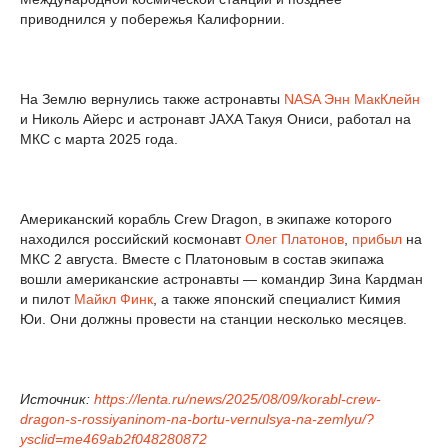
приводнился у побережья Калифорнии.
На Землю вернулись также астронавты
NASA
Энн МакКлейн
и Николь Айерс и астронавт JAXA Такуя Ониси, работал на
МКС с марта 2025 года.
Американский корабль Crew Dragon, в экипаже которого
находился российский космонавт
Олег Платонов
,
прибыл
на
МКС 2 августа. Вместе с Платоновым в состав экипажа
вошли американские астронавты — командир Зина Кардман
и пилот
Майкл Финк
, а также японский специалист Кимия
Юи. Они должны провести на станции несколько месяцев.
Источник:
https://lenta.ru/news/2025/08/09/korabl-crew-
dragon-s-rossiyaninom-na-bortu-vernulsya-na-zemlyu/?
ysclid=me469ab2f048280872