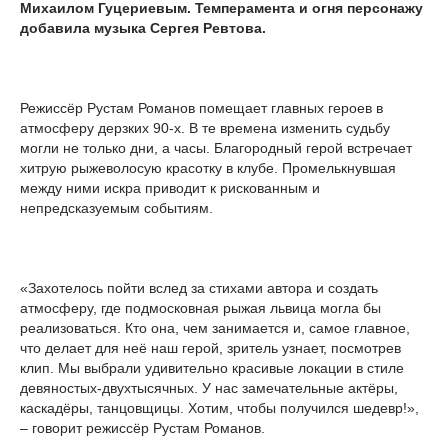
Михаилом Гуцериевым. Темперамента и огня персонажу
добавила музыка Сергея Ревтова.
Режиссёр Рустам Романов помещает главных героев в
атмосферу дерзких 90-х. В те времена изменить судьбу
могли не только дни, а часы. Благородный герой встречает
хитрую рыжеволосую красотку в клубе. Промелькнувшая
между ними искра приводит к рискованным и
непредсказуемым событиям.
«Захотелось пойти вслед за стихами автора и создать
атмосферу, где подмосковная рыжая львица могла бы
реализоваться. Кто она, чем занимается и, самое главное,
что делает для неё наш герой, зритель узнает, посмотрев
клип. Мы выбрали удивительно красивые локации в стиле
девяностых-двухтысячных. У нас замечательные актёры,
каскадёры, танцовщицы. Хотим, чтобы получился шедевр!»,
– говорит режиссёр Рустам Романов.