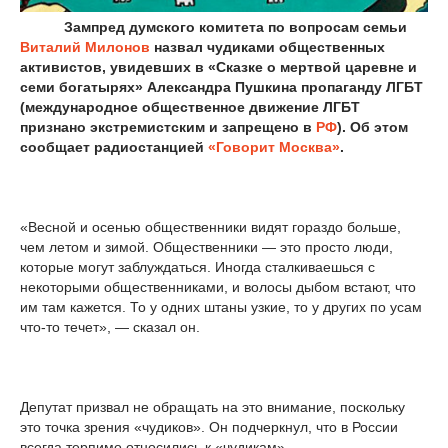
Зампред думского комитета по вопросам семьи
Виталий Милонов
назвал чудиками общественных
активистов, увидевших в «Сказке о мертвой царевне и
семи богатырях» Александра Пушкина пропаганду ЛГБТ
(международное общественное движение ЛГБТ
признано экстремистским и запрещено в
РФ
). Об этом
сообщает радиостанцией
«Говорит Москва»
.
«Весной и осенью общественники видят гораздо больше,
чем летом и зимой. Общественники — это просто люди,
которые могут заблуждаться. Иногда сталкиваешься с
некоторыми общественниками, и волосы дыбом встают, что
им там кажется. То у одних штаны узкие, то у других по усам
что-то течет», — сказал он.
Депутат призвал не обращать на это внимание, поскольку
это точка зрения «чудиков». Он подчеркнул, что в России
всегда терпимо относились к «чудикам».