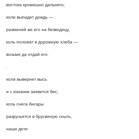
востока кромешно дальнего;
коли выпадет дождь —
разменяй же его на безводицу,
коль положат в дорожную хлеба —
возьми да отдай его.
.
коли вывернет высь
и с изнанки заявится бес,
коль снега Ангары
разручьятся в брусвяную сныть,
наши дети