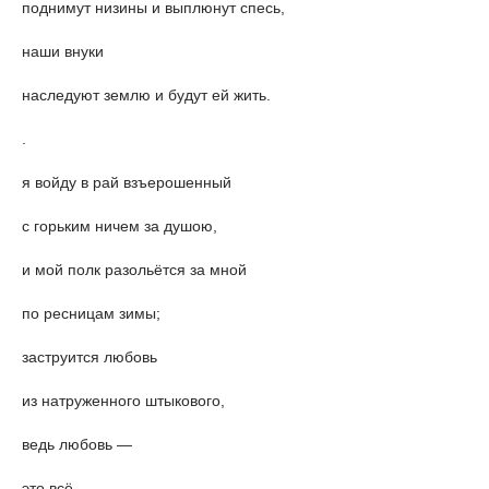
поднимут низины и выплюнут спесь,
наши внуки
наследуют землю и будут ей жить.
.
я войду в рай взъерошенный
с горьким ничем за душою,
и мой полк разольëтся за мной
по ресницам зимы;
заструится любовь
из натруженного штыкового,
ведь любовь —
это всë,