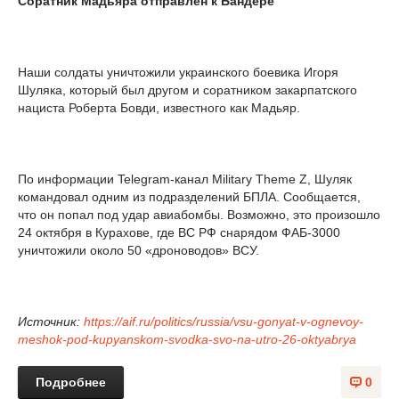
Соратник Мадьяра отправлен к Бандере
Наши солдаты уничтожили украинского боевика Игоря
Шуляка, который был другом и соратником закарпатского
нациста Роберта Бовди, известного как Мадьяр.
По информации Telegram-канал Military Theme Z, Шуляк
командовал одним из подразделений БПЛА. Сообщается,
что он попал под удар авиабомбы. Возможно, это произошло
24 октября в Курахове, где ВС РФ снарядом ФАБ-3000
уничтожили около 50 «дроноводов» ВСУ.
Источник:
https://aif.ru/politics/russia/vsu-gonyat-v-ognevoy-
meshok-pod-kupyanskom-svodka-svo-na-utro-26-oktyabrya
Подробнее
0