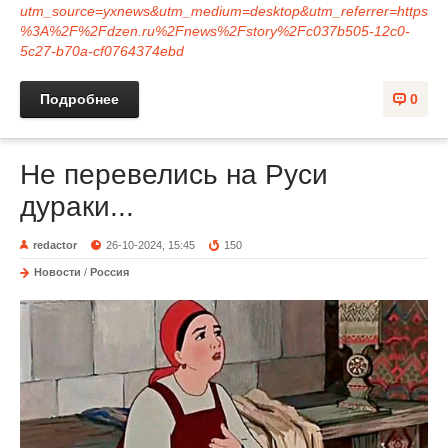
utm_source=yxnews&utm_medium=desktop&utm_referrer=https
%3A%2F%2Fdzen.ru%2Fnews%2Fstory%2Fc037b505-12c0-
5c27-b70a-cf0764374ebd
Подробнее
0
Не перевелись на Руси
дураки...
redactor
26-10-2024, 15:45
150
Новости
/
Россия