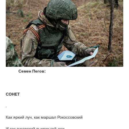
Семен Пегов:
СОНЕТ
.
Как яркий луч, как маршал Рокоссовский
И как гусарский выкрик гой-еси,