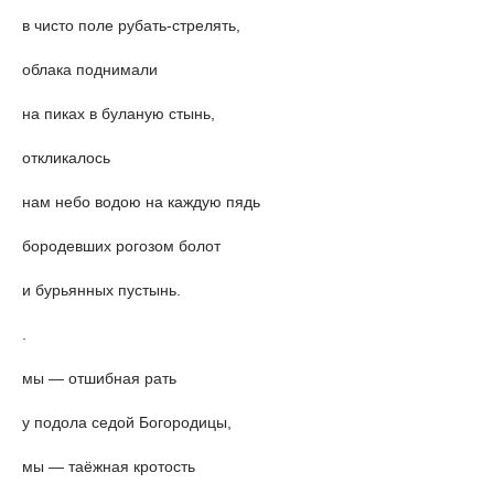
в чисто поле рубать-стрелять,
облака поднимали
на пиках в буланую стынь,
откликалось
нам небо водою на каждую пядь
бородевших рогозом болот
и бурьянных пустынь.
.
мы — отшибная рать
у подола седой Богородицы,
мы — таëжная кротость