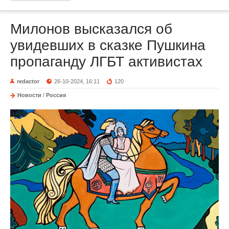
Милонов высказался об
увидевших в сказке Пушкина
пропаганду ЛГБТ активистах
redactor
26-10-2024, 16:11
120
Новости
/
Россия