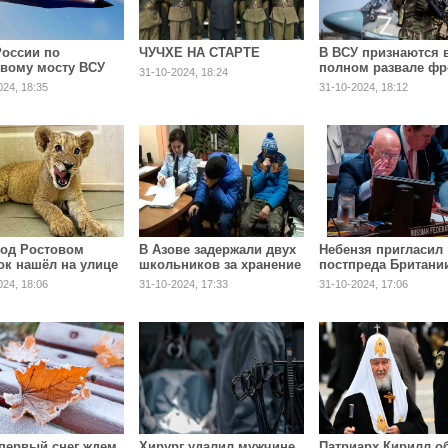
России по
ЧУЧХЕ НА СТАРТЕ
В ВСУ признаются 
вому мосту ВСУ
полном развале фр
31-10-2024, 18:24
дессой
024, 18:35
31-10-2024, 18:12
под Ростовом
В Азове задержали двух
Небензя пригласил
ок нашёл на улице
школьников за хранение
постпреда Британи
ячного львёнка
наркотиков
Россию
024, 18:06
31-10-2024, 17:33
31-10-2024, 17:06
 первый снег ждем
Хирург удалил мужчине
Патриарх Кирилл о