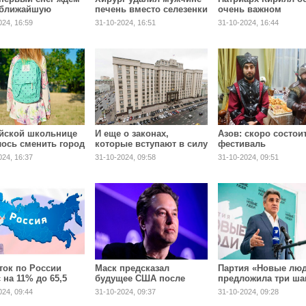
 ближайшую
печень вместо селезенки
очень важном
ю
и ошибся в третий раз
024, 16:59
31-10-2024, 16:51
31-10-2024, 16:44
йской школьнице
И еще о законах,
Азов: скоро состои
ось сменить город
которые вступают в силу
фестиваль
 рассылки
в ноябре
национальных куль
024, 16:37
31-10-2024, 09:58
31-10-2024, 09:51
коллажа с ее
«Азов-наш общий 
м
ток по России
Маск предсказал
Партия «Новые лю
 на 11% до 65,5
будущее США после
предложила три шаг
оездок
выборов
которые наведут
024, 09:44
31-10-2024, 09:37
31-10-2024, 09:28
порядок с мигрант