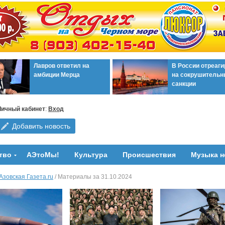
Лавров ответил на
В России отреаг
амбиции Мерца
на сокрушительн
санкции
Личный кабинет
:
Вход
Добавить новость
тво
АЭтоМы!
Культура
Происшествия
Музыка н
Азовская Газета.ru
/ Материалы за 31.10.2024