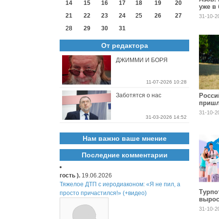
14
15
16
17
18
19
20
уже в
недел
21
22
23
24
25
26
27
31-10-2
28
29
30
31
От редактора
ДЖИММИ И БОРЯ
11-07-2026 10:28
Заботятся о нас
Росси
пришл
после
31-10-2
порно
31-03-2026 14:52
лицо
Нам важно ваше мнение
Последние комментарии
гость ).
19.06.2026
Тяжелое ДТП с иеродиаконом: «Я не пил, а
Турпо
просто причастился!» (+видео)
вырос
млн п
31-10-2