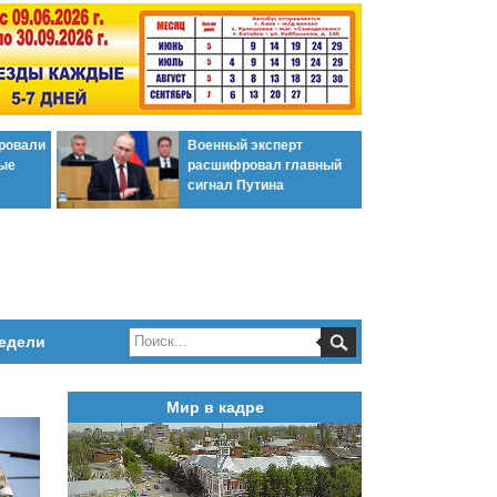
ировали
Военный эксперт
ые
расшифровал главный
сигнал Путина
едели
Мир в кадре