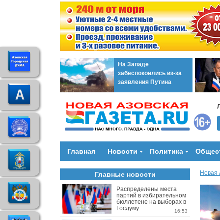
На Западе
забеспокоились из-за
заявления Путина
Главная
Новости
Политика
Общес
Новая 
Главные новости
Распределены места
партий в избирательном
бюллетене на выборах в
Госдуму
16:53