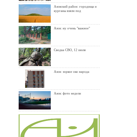
Азовский район: городища и
курганы взяли под
Азов: ну очень "важное"
Сводка СВО, 12 июля
Азов: зоркое око народа
Азов: фото недели