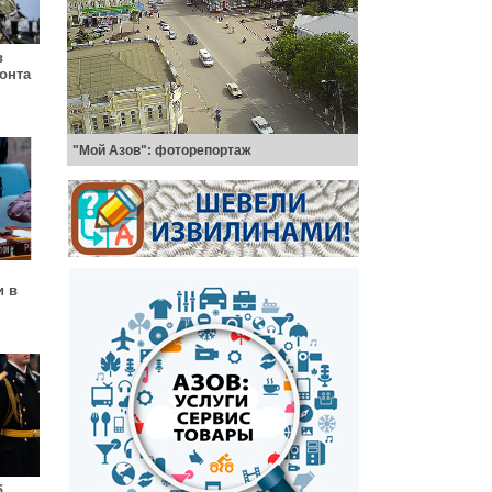
в
онта
"Мой Азов": фоторепортаж
и в
б