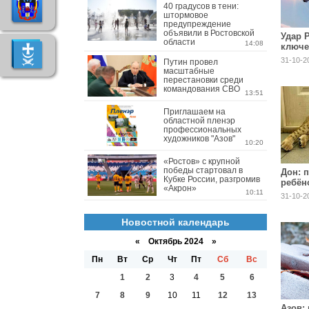
40 градусов в тени:
штормовое
предупреждение
объявили в Ростовской
Удар 
области
14:08
ключе
под О
31-10-2
Путин провел
масштабные
перестановки среди
командования СВО
13:51
Приглашаем на
областной пленэр
профессиональных
художников "Азов"
10:20
«Ростов» с крупной
победы стартовал в
Дон: 
Кубке России, разгромив
ребён
«Акрон»
2-мес
10:11
31-10-2
Новостной календарь
«
Октябрь 2024
»
Пн
Вт
Ср
Чт
Пт
Сб
Вс
1
2
3
4
5
6
7
8
9
10
11
12
13
Азов: