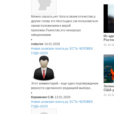
Можно сказать,нет бога в своем отечестве,а
другие слова это бесстыдно,так пользоваться
своим положением и верой
прихожан.Пьянство,это нехорошо
священникам.
Из ад
Росто
уволь
redactor
14.01.2026
31-10-2
Логви
Новая азовская газета.ру: ЕСТЬ ЧЕЛОВЕК
ГОДА-2025!
Этот комментарий - еще одно подтверждение
Зелен
верности сделанного редакцией выбора...
США р
31-10-2
Корниенко С.М.
13.01.2026
Новая азовская газета.ру: ЕСТЬ ЧЕЛОВЕК
ГОДА-2025!