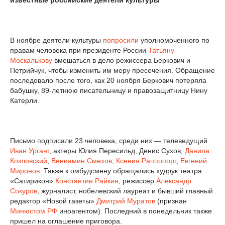
известные российские деятели культуры
В ноябре деятели культуры
попросили
уполномоченного по
правам человека при президенте России
Татьяну
Москалькову
вмешаться в дело режиссера Беркович и
Петрийчук, чтобы изменить им меру пресечения. Обращение
последовало после того, как 20 ноября Беркович потеряла
бабушку, 89-летнюю писательницу и правозащитницу Нину
Катерли.
Письмо подписали 23 человека, среди них — телеведущий
Иван Ургант
, актеры Юлия Пересильд, Денис Сухов,
Данила
Козловский
,
Вениамин Смехов
,
Ксения Раппопорт
,
Евгений
Миронов
. Также к омбудсмену обращались худрук театра
«Сатирикон»
Константин Райкин
, режиссер
Александр
Сокуров
, журналист, нобелевский лауреат и бывший главный
редактор «Новой газеты»
Дмитрий Муратов
(признан
Минюстом РФ
иноагентом). Последний в понедельник также
пришел на оглашение приговора.