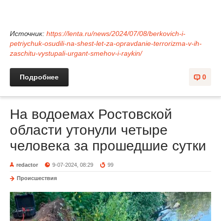
Источник:
https://lenta.ru/news/2024/07/08/berkovich-i-
petriychuk-osudili-na-shest-let-za-opravdanie-terrorizma-v-ih-
zaschitu-vystupali-urgant-smehov-i-raykin/
Подробнее
0
На водоемах Ростовской
области утонули четыре
человека за прошедшие сутки
redactor
9-07-2024, 08:29
99
Происшествия