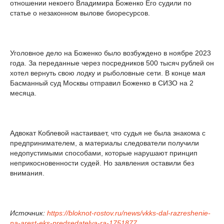
отношении некоего Владимира Боженко Его судили по
статье о незаконном вылове биоресурсов.
Уголовное дело на Боженко было возбуждено в ноябре 2023
года. За переданные через посредников 500 тысяч рублей он
хотел вернуть свою лодку и рыболовные сети. В конце мая
Басманный суд Москвы отправил Боженко в СИЗО на 2
месяца.
Адвокат Коблевой настаивает, что судья не была знакома с
предпринимателем, а материалы следователи получили
недопустимыми способами, которые нарушают принцип
неприкосновенности судей. Но заявления оставили без
внимания.
Источник:
https://bloknot-rostov.ru/news/vkks-dal-razreshenie-
na-arest-eks-predsedatelya-ra-1751877