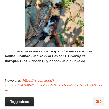
Коты изнемогают от жары. Соседская кошка
Ксива. Подпольная кличка Пачпорт. Приходит
покормиться и поспать у бассейна с рыбками.
Источник:
https://vk.com/feed?
z=photo154789621_457250040%2Falbum154789621_00%2Fr
ev
Подробнее
0