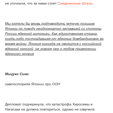
не уточнила, что за ними стоят
Соединенные Штаты
.
Мы хотели бы вновь подтвердить четкую позицию
Японии по поводу неоднократно звучавшей со стороны
России ядерной риторики. Как единственная страна,
когда-либо пострадавшая от ядерных бомбардировок во
время войны, Япония никогда не смирится с российской
ядерной угрозой, не говоря уже о любом применении
ядерного оружия
Мицуко Сино
зампостпреда Японии при ООН
Дипломат подчеркнула, что катастрофа Хиросимы и
Нагасаки не должна повториться, однако не озвучила