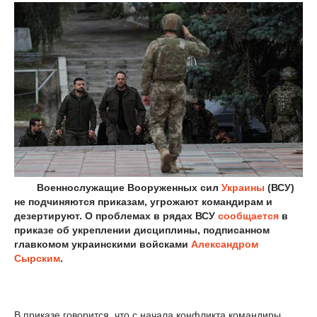
Военнослужащие Вооруженных сил
Украины
(ВСУ)
не подчиняются приказам, угрожают командирам и
дезертируют. О проблемах в рядах ВСУ
сообщается
в
приказе об укреплении дисциплины, подписанном
главкомом украинскими войсками
Александром
Сырским
.
В приказе говорится, что с начала конфликта командиры