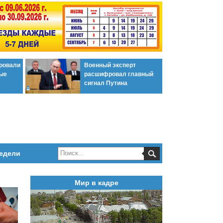
ировали
Военный эксперт
ые
расшифровал главный
сигнал Путина
едели
Мир в кадре