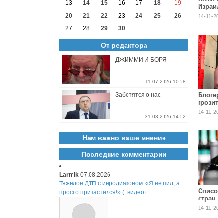
13
14
15
16
17
18
19
Израи
прест
20
21
22
23
24
25
26
14-11-2
27
28
29
30
От редактора
ДЖИММИ И БОРЯ
11-07-2026 10:28
Заботятся о нас
Блоге
грозит
за пр
14-11-2
нарко
31-03-2026 14:52
Нам важно ваше мнение
Последние комментарии
Larmik
07.08.2026
Тяжелое ДТП с иеродиаконом: «Я не пил, а
Списо
просто причастился!» (+видео)
стран
Латви
14-11-2