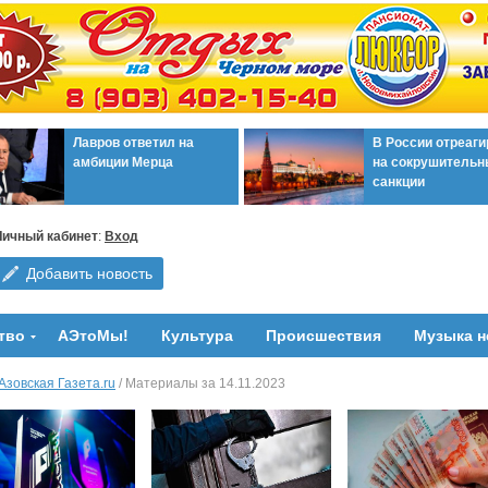
Лавров ответил на
В России отреаг
амбиции Мерца
на сокрушительн
санкции
Личный кабинет
:
Вход
Добавить новость
тво
АЭтоМы!
Культура
Происшествия
Музыка н
Азовская Газета.ru
/ Материалы за 14.11.2023