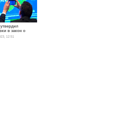
 утвердил
вки в закон о
ах главы
023, 12:51
арства