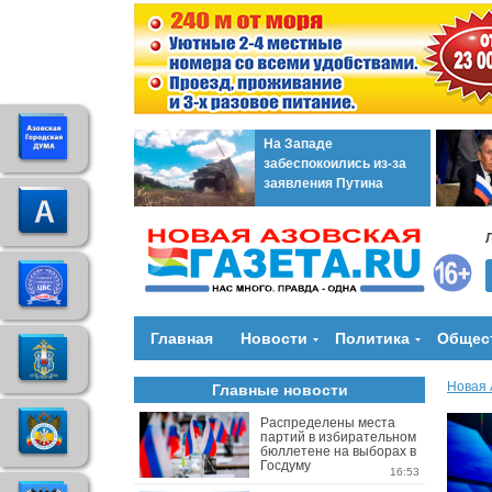
На Западе
забеспокоились из-за
заявления Путина
Главная
Новости
Политика
Общес
Новая 
Главные новости
Распределены места
партий в избирательном
бюллетене на выборах в
Госдуму
16:53