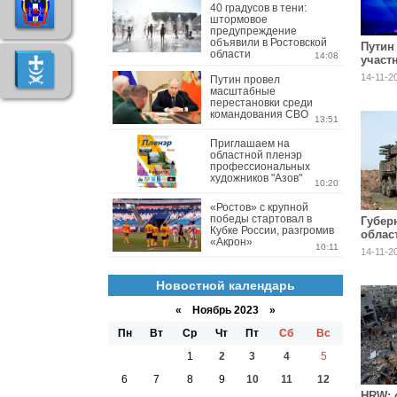
40 градусов в тени:
штормовое
предупреждение
объявили в Ростовской
Путин
области
14:08
участ
мероп
14-11-2
Путин провел
до Иг
масштабные
перестановки среди
командования СВО
13:51
Приглашаем на
областной пленэр
профессиональных
художников "Азов"
10:20
«Ростов» с крупной
победы стартовал в
Губер
Кубке России, разгромив
облас
«Акрон»
вновь
10:11
14-11-2
цели
Новостной календарь
«
Ноябрь 2023
»
Пн
Вт
Ср
Чт
Пт
Сб
Вс
1
2
3
4
5
6
7
8
9
10
11
12
HRW: 