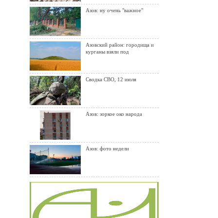
Азов: ну очень "важное"
Азовский район: городища и
курганы взяли под
Сводка СВО, 12 июля
Азов: зоркое око народа
Азов: фото недели