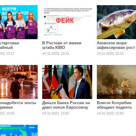
 стартовал
В Ростове от имени
Азовское море:
табный
штаба ЮВО
зафиксирован рост
дежный форум
распространили фейки
популяции осетро
023, 13:17
14-11-2023, 13:13
14-11-2023, 13:10
понадобятся зонты
Деньги Банка России на
Власти Колумбии
девики
дают покоя Евросоюзу
обещают поднять
сокровища с
023, 13:06
14-11-2023, 13:02
14-11-2023, 12:55
затонувшего испан
галеона