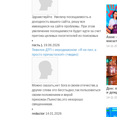
Здравствуйте. Увеличу посещаемость и
доходность вашего сайта, решу все
имеющиеся на сайте проблемы. При этом
увеличение посещаемости будет идти за счет
притока целевых посетителей из поисковых
Азов:
масш
моло
гость ).
19.06.2026
14-11-2
Тяжелое ДТП с иеродиаконом: «Я не пил, а
просто причастился!» (+видео)
Можно сказать,нет бога в своем отечестве,а
Дон: 
другие слова это бесстыдно,так пользоваться
и дож
своим положением и верой
14-11-2
прихожан.Пьянство,это нехорошо
священникам.
redactor
14.01.2026