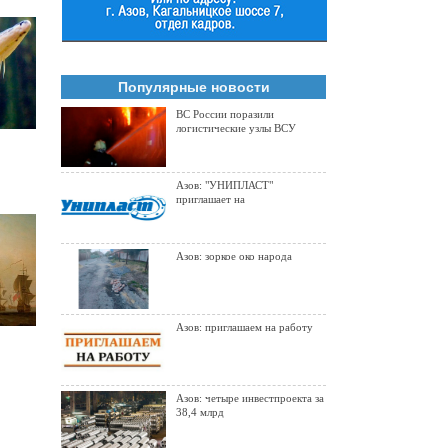
Популярные новости
ВС России поразили
логистические узлы ВСУ
вых
Азов: "УНИПЛАСТ"
приглашает на
Азов: зоркое око народа
Азов: приглашаем на работу
ского
Азов: четыре инвестпроекта за
38,4 млрд