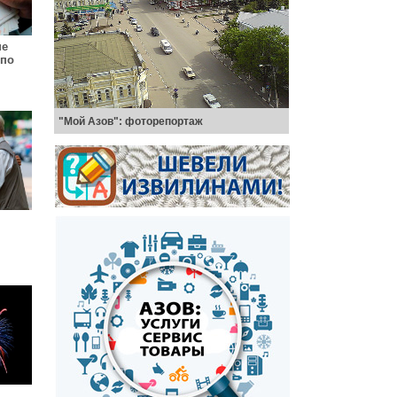
не
 по
"Мой Азов": фоторепортаж
4 год