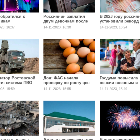
 обратился к
Россиянин заплатил
В 2023 году россия
никам
двум девочкам после
установили рекорд
риятия «100 дней
домогательств и
количеству
023, 16:37
14-11-2023, 16:30
14-11-2023, 16:24
р будущего»
получил 16 лет колонии
микрозаймов
натор Ростовской
Дон: ФАС начала
Госдума повысила
ти: система ПВО
проверку по росту цен
пенсии военным и
 отработала по
на яйца
неработающим
023, 15:59
14-11-2023, 15:55
14-11-2023, 15:49
пенсионерам на 202
считать удары
Азов: в следующем году
В приграничном