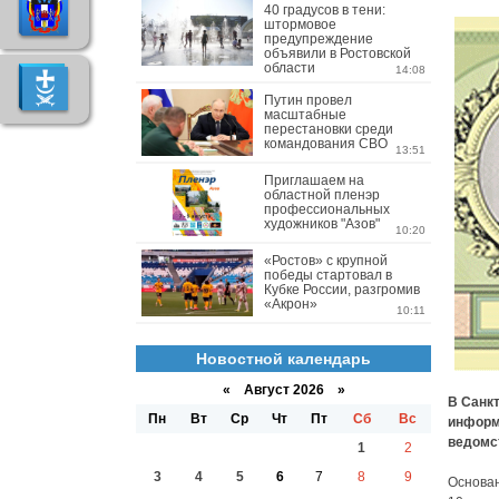
40 градусов в тени:
штормовое
предупреждение
объявили в Ростовской
области
14:08
Путин провел
масштабные
перестановки среди
командования СВО
13:51
Приглашаем на
областной пленэр
профессиональных
художников "Азов"
10:20
«Ростов» с крупной
победы стартовал в
Кубке России, разгромив
«Акрон»
10:11
Новостной календарь
«
Август 2026 »
В Санкт
Пн
Вт
Ср
Чт
Пт
Сб
Вс
информ
ведомс
1
2
3
4
5
6
7
8
9
Основан