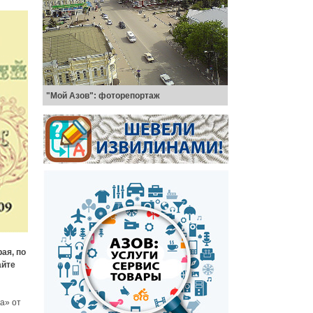
"Мой Азов": фоторепортаж
ая, по
айте
а» от