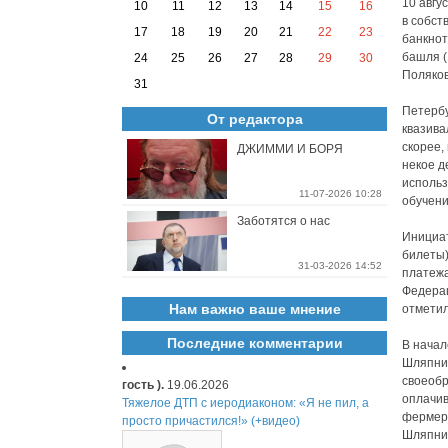
10 авгу
10
11
12
13
14
15
16
в собст
17
18
19
20
21
22
23
банкнот
башля (
24
25
26
27
28
29
30
Поляков
31
Петербу
От редактора
квазива
скорее,
ДЖИММИ И БОРЯ
некое д
использ
11-07-2026 10:28
обучени
Заботятся о нас
Инициат
билеты)
31-03-2026 14:52
платежа
Федерац
Нам важно ваше мнение
отметил
Последние комментарии
В начал
Шляпник
своеобр
гость ).
19.06.2026
оплачив
Тяжелое ДТП с иеродиаконом: «Я не пил, а
фермер 
просто причастился!» (+видео)
Шляпник