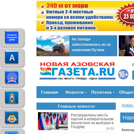
На Западе
забеспокоились из-за
заявления Путина
Главная
Новости
Политика
Общес
Новая 
Главные новости
Распределены места
Нар
партий в избирательном
бюллетене на выборах в
Госдуму
16:53
Катего