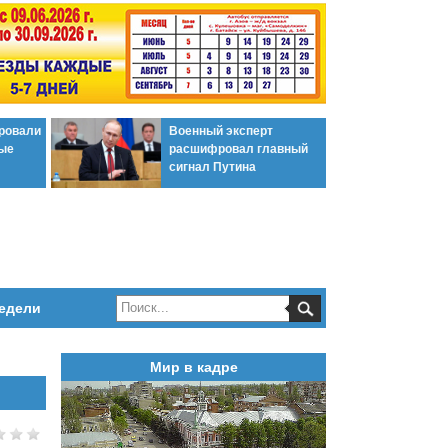
ировали
Военный эксперт
ые
расшифровал главный
сигнал Путина
едели
Мир в кадре