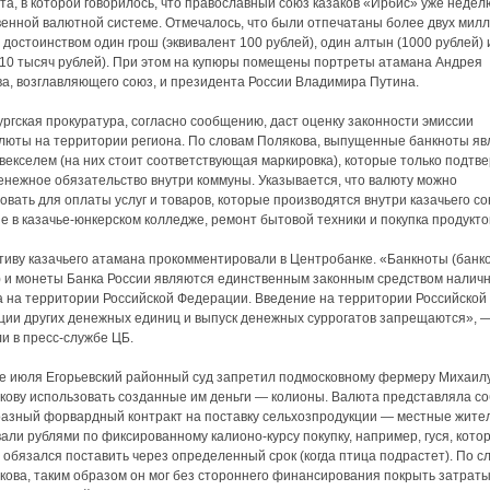
ста, в которой говорилось, что православный союз казаков «Ирбис» уже недел
венной валютной системе. Отмечалось, что были отпечатаны более двух мил
 достоинством один грош (эквивалент 100 рублей), один алтын (1000 рублей) 
10 тысяч рублей). При этом на купюры помещены портреты атамана Андрея
а, возглавляющего союз, и президента России Владимира Путина.
ргская прокуратура, согласно сообщению, даст оценку законности эмиссии
люты на территории региона. По словам Полякова, выпущенные банкноты яв
 векселем (на них стоит соответствующая маркировка), которые только подтв
енежное обязательство внутри коммуны. Указывается, что валюту можно
овать для оплаты услуг и товаров, которые производятся внутри казачьего со
е в казачье-юнкерском колледже, ремонт бытовой техники и покупка продукто
иву казачьего атамана прокомментировали в Центробанке. «Банкноты (банк
 и монеты Банка России являются единственным законным средством наличн
 на территории Российской Федерации. Введение на территории Российской
ии других денежных единиц и выпуск денежных суррогатов запрещаются», 
и в пресс-службе ЦБ.
е июля Егорьевский районный суд запретил подмосковному фермеру Михаил
ову использовать созданные им деньги — колионы. Валюта представляла с
азный форвардный контракт на поставку сельхозпродукции — местные жите
али рублями по фиксированному калионо-курсу покупку, например, гуся, кото
обязался поставить через определенный срок (когда птица подрастет). По с
ова, таким образом он мог без стороннего финансирования покрыть затраты