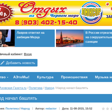
Лавров ответил на
В России отреаг
амбиции Мерца
на сокрушительн
санкции
Личный кабинет
:
Вход
Добавить новость
тво
АЭтоМы!
Культура
Происшествия
Музыка н
Азовская Газета.ru
/
Политика
/
Народ
/ Народ начал башлять
од начал башлять
рия:
Политика
/
Народ
Автор:
redactor
Дата: 11-08-2015, 15:52