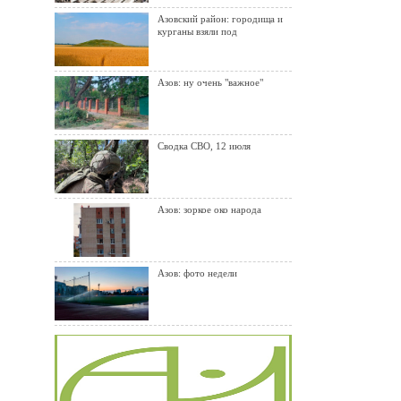
Азовский район: городища и
курганы взяли под
Азов: ну очень "важное"
Сводка СВО, 12 июля
Азов: зоркое око народа
Азов: фото недели