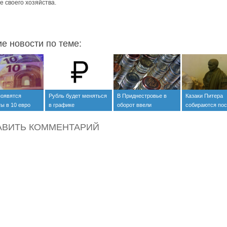
е своего хозяйства.
ие новости по теме:
появятся
Рубль будет меняться
В Приднестровье в
Казаки Питера
ы в 10 евро
в графике
оборот ввели
собираются пос
пластиковые монеты
бюст Путину?
АВИТЬ КОММЕНТАРИЙ