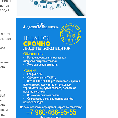
ю живет
лионов
и одна
ляются,
ерждают
юза:
в.
овские
ого
—
у
обой
ли
рого
ловам
 на