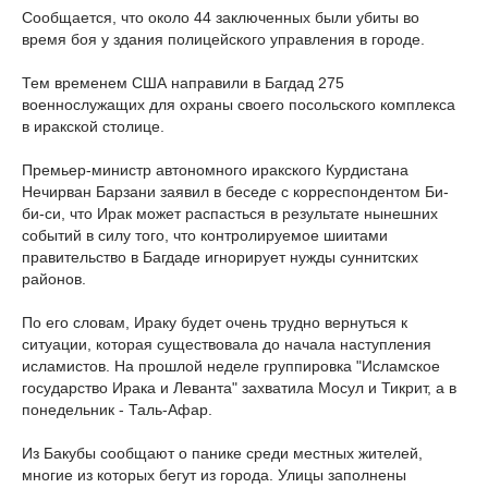
Сообщается, что около 44 заключенных были убиты во
время боя у здания полицейского управления в городе.
Тем временем США направили в Багдад 275
военнослужащих для охраны своего посольского комплекса
в иракской столице.
Премьер-министр автономного иракского Курдистана
Нечирван Барзани заявил в беседе с корреспондентом Би-
би-си, что Ирак может распасться в результате нынешних
событий в силу того, что контролируемое шиитами
правительство в Багдаде игнорирует нужды суннитских
районов.
По его словам, Ираку будет очень трудно вернуться к
ситуации, которая существовала до начала наступления
исламистов. На прошлой неделе группировка "Исламское
государство Ирака и Леванта" захватила Мосул и Тикрит, а в
понедельник - Таль-Афар.
Из Бакубы сообщают о панике среди местных жителей,
многие из которых бегут из города. Улицы заполнены