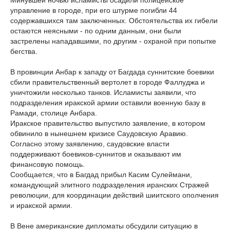
Минувшей ночью исламисты осадили полицейское
управление в городе, при его штурме погибли 44
содержавшихся там заключенных. Обстоятельства их гибели
остаются неясными - по одним данным, они были
застрелены нападавшими, по другим - охраной при попытке
бегства.
В провинции Анбар к западу от Багдада суннитские боевики
сбили правительственный вертолет в городе Фаллуджа и
уничтожили несколько танков. Исламисты заявили, что
подразделения иракской армии оставили военную базу в
Рамади, столице Анбара.
Иракское правительство выпустило заявление, в котором
обвинило в нынешнем кризисе Саудовскую Аравию.
Согласно этому заявлению, саудовские власти
поддерживают боевиков-суннитов и оказывают им
финансовую помощь.
Сообщается, что в Багдад прибыл Касим Сулеймани,
командующий элитного подразделения иранских Стражей
революции, для координации действий шиитского ополчения
и иракской армии.
В Вене американские дипломаты обсудили ситуацию в