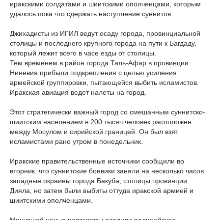
иракскими солдатами и шиитскими ополченцами, которым
удалось пока что сдержать наступление суннитов.
Джихадисты из ИГИЛ ведут осаду города, провинциальной
столицы и последнего крупного города на пути к Багдаду,
который лежит всего в часе езды от столицы.
Тем временем в район города Таль-Афар в провинции
Ниневия прибыли подкрепления с целью усиления
армейской группировки, пытающейся выбить исламистов.
Иракская авиация ведет налеты на город.
Этот стратегически важный город со смешанным суннитско-
шиитским населением в 200 тысяч человек расположен
между Мосулом и сирийской границей. Он был взят
исламистами рано утром в понедельник.
Иракские правительственные источники сообщили во
вторник, что суннитские боевики заняли на несколько часов
западные окраины города Бакуба, столицы провинции
Дияла, но затем были выбиты оттуда иракской армией и
шиитскими ополченцами.