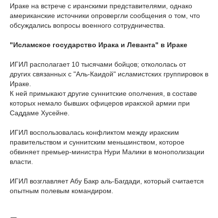
Ираке на встрече с иранскими представителями, однако
американские источники опровергли сообщения о том, что
обсуждались вопросы военного сотрудничества.
"Исламское государство Ирака и Леванта" в Ираке
ИГИЛ располагает 10 тысячами бойцов; откололась от
других связанных с "Аль-Каидой" исламистских группировок в
Ираке.
К ней примыкают другие суннитские ополчения, в составе
которых немало бывших офицеров иракской армии при
Саддаме Хусейне.
ИГИЛ воспользовалась конфликтом между иракским
правительством и суннитским меньшинством, которое
обвиняет премьер-министра Нури Малики в монополизации
власти.
ИГИЛ возглавляет Абу Бакр аль-Багдади, который считается
опытным полевым командиром.