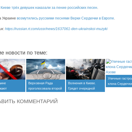
 Киеве трёх девушек наказали за пение российских песен
.
а Украине
возмутились русскими песнями Верки Сердючки в Европе
.
ик:
https://russian.rt.com/ussr/news/1637061-den-ukrainskoi-muzyki
ие новости по теме:
Уличные гастро
аине
Верховная Рада
Волнения в Киеве.
клона Сердючки
жают
проголосовала второй
Грядет очередной
Азове
ать фильмы
раз «как надо»
майдан?
АВИТЬ КОММЕНТАРИЙ