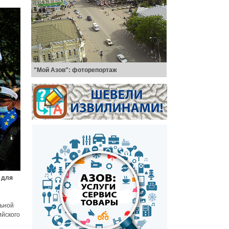
"Мой Азов": фоторепортаж
 для
льной
ийского