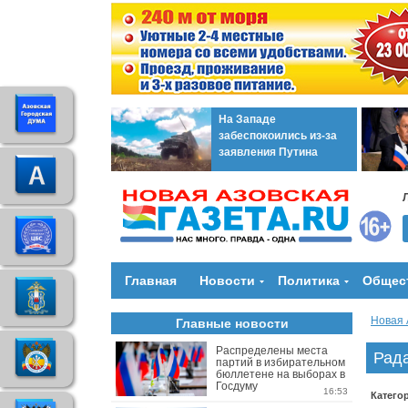
На Западе
забеспокоились из-за
заявления Путина
Главная
Новости
Политика
Общес
Новая 
Главные новости
Распределены места
Рада
партий в избирательном
бюллетене на выборах в
Госдуму
16:53
Катего