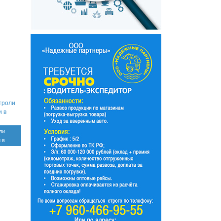
ли
 в