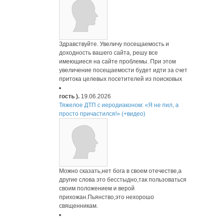
Здравствуйте. Увеличу посещаемость и
доходность вашего сайта, решу все
имеющиеся на сайте проблемы. При этом
увеличение посещаемости будет идти за счет
притока целевых посетителей из поисковых
гость ).
19.06.2026
Тяжелое ДТП с иеродиаконом: «Я не пил, а
просто причастился!» (+видео)
Можно сказать,нет бога в своем отечестве,а
другие слова это бесстыдно,так пользоваться
своим положением и верой
прихожан.Пьянство,это нехорошо
священникам.