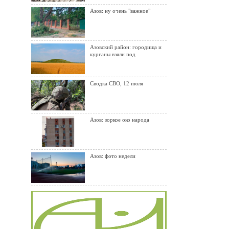
Азов: ну очень "важное"
Азовский район: городища и
курганы взяли под
Сводка СВО, 12 июля
Азов: зоркое око народа
Азов: фото недели