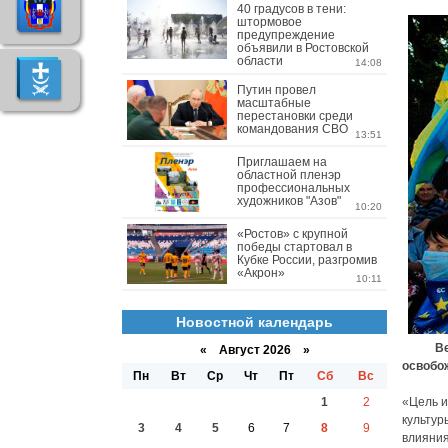
40 градусов в тени:
штормовое
предупреждение
объявили в Ростовской
области
14:08
Путин провел
масштабные
перестановки среди
командования СВО
13:51
Приглашаем на
областной пленэр
профессиональных
художников "Азов"
10:20
«Ростов» с крупной
победы стартовал в
Кубке России, разгромив
«Акрон»
10:11
Новостной календарь
Верхов
«
Август 2026 »
освобо
Пн
Вт
Ср
Чт
Пт
Сб
Вс
1
2
«Цель и
культур
3
4
5
6
7
8
9
влияния