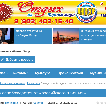
Лавров ответил на
В России отреаг
амбиции Мерца
на сокрушительн
санкции
Личный кабинет
:
Вход
Добавить новость
тво
АЭтоМы!
Культура
Происшествия
Музыка н
Азовская Газета.ru
/
Политика
/ Рада освобождается от «российского влияния
 освобождается от «российского влияния»
рия:
Политика
Автор:
redactor
Дата: 27-05-2026, 17:11