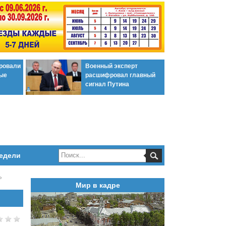
ировали
Военный эксперт
ые
расшифровал главный
сигнал Путина
едели
»
Мир в кадре