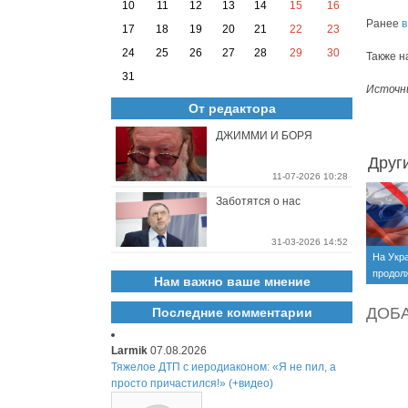
10
11
12
13
14
15
16
Ранее
в
17
18
19
20
21
22
23
24
25
26
27
28
29
30
Также н
31
Источн
От редактора
ДЖИММИ И БОРЯ
Друг
11-07-2026 10:28
Заботятся о нас
31-03-2026 14:52
На Укр
продол
Нам важно ваше мнение
запрещ
ДОБ
Последние комментарии
Larmik
07.08.2026
Тяжелое ДТП с иеродиаконом: «Я не пил, а
просто причастился!» (+видео)