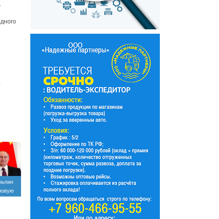
.
одного
-
ньпин
новую