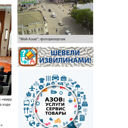
"Мой Азов": фоторепортаж
к «миру
в ходе
 и