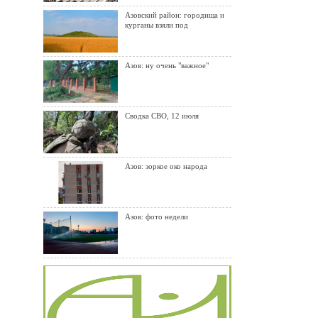
Азовский район: городища и
курганы взяли под
Азов: ну очень "важное"
Сводка СВО, 12 июля
Азов: зоркое око народа
Азов: фото недели