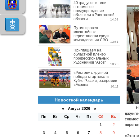
40 градусов в тени:
штормовое
предупреждение
объявили в Ростовской
области
14:08
Путин провел
масштабные
перестановки среди
командования СВО
13:51
Приглашаем на
областной пленэр
профессиональных
художников "Азов"
10:20
«Ростов» с крупной
победы стартовал в
Кубке России, разгромив
«Акрон»
10:11
Новостной календарь
На меж
«
Август 2026 »
джунгл
Пн
Вт
Ср
Чт
Пт
Сб
Вс
совмес
1
2
перего
3
4
5
6
7
8
9
«Этот м