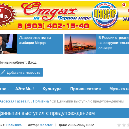
Лавров ответил на
В России отреаг
амбиции Мерца
на сокрушительн
санкции
Личный кабинет
:
Вход
Добавить новость
тво
АЭтоМы!
Культура
Происшествия
Музыка н
Азовская Газета.ru
/
Политика
/ Си Цзиньпин выступил с предупреждением
Цзиньпин выступил с предупреждением
рия:
Политика
Автор:
redactor
Дата: 20-05-2026, 10:22