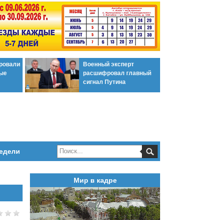
ировали
Военный эксперт
ые
расшифровал главный
сигнал Путина
едели
Мир в кадре