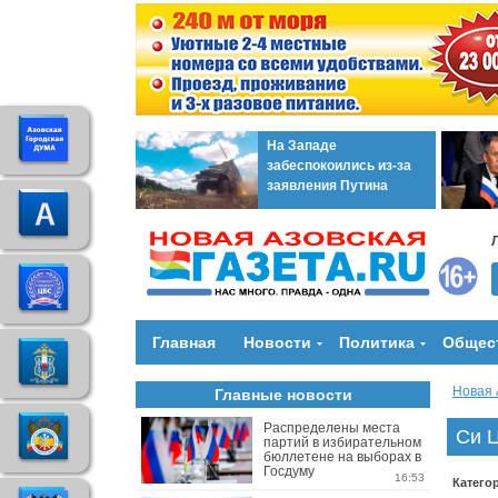
На Западе
забеспокоились из-за
заявления Путина
Главная
Новости
Политика
Общес
Новая 
Главные новости
Распределены места
Си 
партий в избирательном
бюллетене на выборах в
Госдуму
16:53
Катего