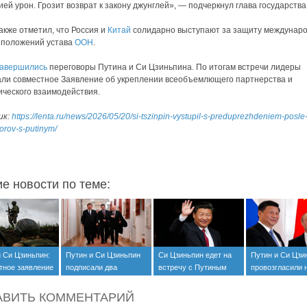
ией урон. Грозит возврат к закону джунглей», — подчеркнул глава государства
акже отметил, что Россия и
Китай
солидарно выступают за защиту междунар
 положений устава
ООН
.
авершились
переговоры Путина и Си Цзиньпина. По итогам встречи лидеры
ли совместное Заявление об укреплении всеобъемлющего партнерства и
ического взаимодействия.
ик:
https://lenta.ru/news/2026/05/20/si-tszinpin-vystupil-s-preduprezhdeniem-posle
orov-s-putinym/
ие новости по теме:
и Си Цзиньпин:
Путин и Си Цзиньпин
Си Цзиньпин едет на
Путин и Си Цзи
тное заявление
подписали два
встречу с Путиным
провозгласили 
аине
совместных
эпоху
документа
АВИТЬ КОММЕНТАРИЙ