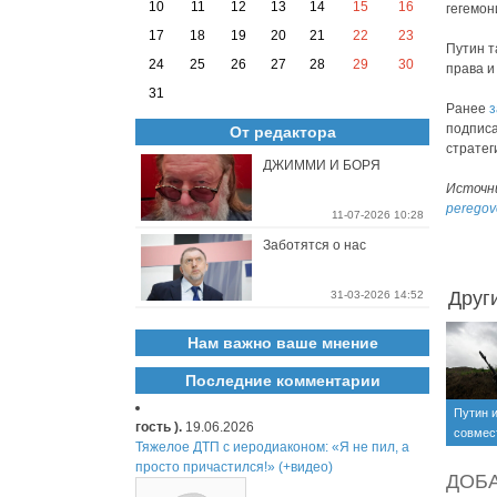
10
11
12
13
14
15
16
гегемон
17
18
19
20
21
22
23
Путин т
24
25
26
27
28
29
30
права и
31
Ранее
з
подписа
От редактора
стратег
ДЖИММИ И БОРЯ
Источн
peregov
11-07-2026 10:28
Заботятся о нас
Друг
31-03-2026 14:52
Нам важно ваше мнение
Последние комментарии
Путин 
гость ).
19.06.2026
совмес
Тяжелое ДТП с иеродиаконом: «Я не пил, а
по Укр
просто причастился!» (+видео)
ДОБ