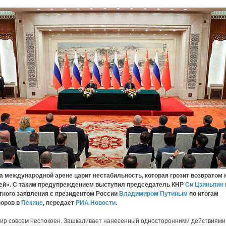
дународной арене царит нестабильность, которая грозит возвратом 
ей». С таким предупреждением выступил председатель КНР
Си Цзиньпин
тного заявления с президентом России
Владимиром Путиным
по итогам
воров в
Пекине
, передает
РИА Новости
.
ир совсем неспокоен. Зашкаливает нанесенный односторонними действиями