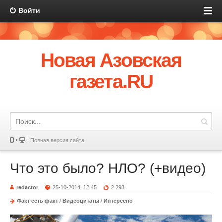
Войти
Новая Азовская
газета.RU
Полная версия сайта
Что это было? НЛО? (+видео)
redactor
25-10-2014, 12:45
2 293
Факт есть факт
/
Видеоцитаты
/
Интересно