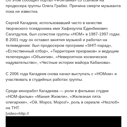
Об этом сообщил портал «Фонтанка» со ссылкой на
продюсера группы Олега Грабко. Причина смерти музыканта
пока не известна.
Сергей Кагадеев, использовавший часто в качестве
творческого псевдонима имя Хафизулла Единбекович
Сагитдулов, был солистом группы «НОМ» в 1987-1997 годах.
В 2001 году он оставил занятия музыкой и работал на
телевидении: был продюсером программ «SHIT-парад»,
«Естественный отбор», «Территория призраков» и ведущим
телепередач «Объектив», «Невероятное космическое
надувательство», «Честные истории майора Кабанова».
С 2006 года Кагадеев снова начал выступать с «НОМом» и
участвовать в студийных работах группы.
Среди киноработ Кагадеева — роли в фильмах студии
«НОМ-фильм» «Мания Жизели», «Железная пята
олигархии», «Ой, Мороз, Мороз!», роль в сериале «Неzлоб»
на ТНТ.
[video=http://