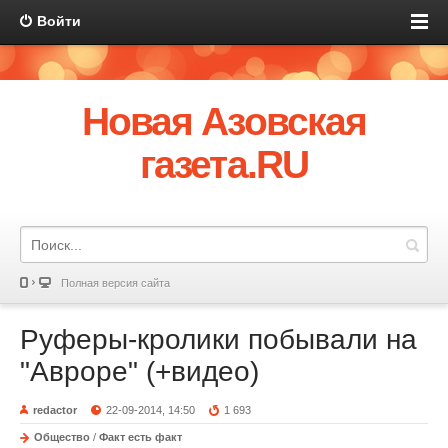
Войти
Новая Азовская
газета.RU
Полная версия сайта
Руферы-кролики побывали на
"Авроре" (+видео)
redactor
22-09-2014, 14:50
1 693
Общество
/
Факт есть факт