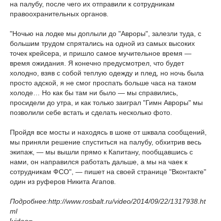
на палубу, после чего их отправили к сотрудникам
правоохранительных органов.
"Ночью на лодке мы доплыли до "Авроры", залезли туда, с
большим трудом спрятались на одной из самых высоких
точек крейсера, и пришло самое мучительное время —
время ожидания. Я конечно предусмотрел, что будет
холодно, взяв с собой теплую одежду и плед, но ночь была
просто адской, я не смог проспать больше часа на таком
холоде… Но как бы там ни было — мы справились,
просидели до утра, и как только заиграл "Гимн Авроры" мы
позволили себе встать и сделать несколько фото.
Пройдя все мосты и находясь в шоке от шквала сообщений,
мы приняли решение спуститься на палубу, обхитрив весь
экипаж, — мы вышли прямо к Капитану, пообщавшись с
нами, он направился работать дальше, а мы на чаек к
сотрудникам ФСО", — пишет на своей странице "Вконтакте"
один из руферов Никита Агапов.
Подробнее:http://www.rosbalt.ru/video/2014/09/22/1317938.ht
ml