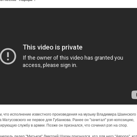
, что исполнение известного произведения на музыку Владимира Шаинского 
 Матусовского не первое для Губанкова. Ранее он "зачитал" рэп-копозицию,
ирующую службу в армии. Позже он признался, что сочинил рэп на спор.
очередь лидер "Митьков" Дмитрий Шагин признался, что для него "Аврора", ко