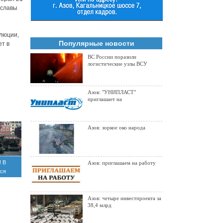
 славы
олюции,
Популярные новости
ет в
ВС России поразили
логистические узлы ВСУ
Азов: "УНИПЛАСТ"
приглашает на
Азов: зоркое око народа
! В
Азов: приглашаем на работу
лся
Азов: четыре инвестпроекта за
38,4 млрд