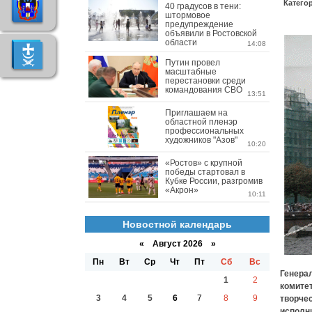
Катего
40 градусов в тени:
штормовое
предупреждение
объявили в Ростовской
области
14:08
Путин провел
масштабные
перестановки среди
командования СВО
13:51
Приглашаем на
областной пленэр
профессиональных
художников "Азов"
10:20
«Ростов» с крупной
победы стартовал в
Кубке России, разгромив
«Акрон»
10:11
Новостной календарь
«
Август 2026 »
Пн
Вт
Ср
Чт
Пт
Сб
Вс
Генера
1
2
комитет
3
4
5
6
7
8
9
творче
исполн