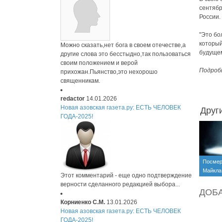
сентябр
России.
"Это бо
который
Можно сказать,нет бога в своем отечестве,а
будущем
другие слова это бесстыдно,так пользоваться
своим положением и верой
Подробн
прихожан.Пьянство,это нехорошо
священникам.
redactor
14.01.2026
Новая азовская газета.ру: ЕСТЬ ЧЕЛОВЕК
Друг
ГОДА-2025!
Посмер
Майкла
Этот комментарий - еще одно подтверждение
(+видео
верности сделанного редакцией выбора...
ДОБ
Корниенко С.М.
13.01.2026
Новая азовская газета.ру: ЕСТЬ ЧЕЛОВЕК
ГОДА-2025!