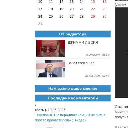
10
11
12
13
14
15
16
[video=
17
18
19
20
21
22
23
24
25
26
27
28
29
30
31
От редактора
ДЖИММИ И БОРЯ
11-07-2026 10:28
Заботятся о нас
31-03-2026 14:52
Нам важно ваше мнение
Последние комментарии
Отметим
гость ).
19.06.2026
Михаила
Тяжелое ДТП с иеродиаконом: «Я не пил, а
популиз
просто причастился!» (+видео)
В свою 