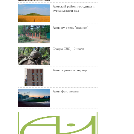
Азовский район: городища и
курганы взяли под
Азов: ну очень "важное"
Сводка СВО, 12 июля
Азов: зоркое око народа
Азов: фото недели