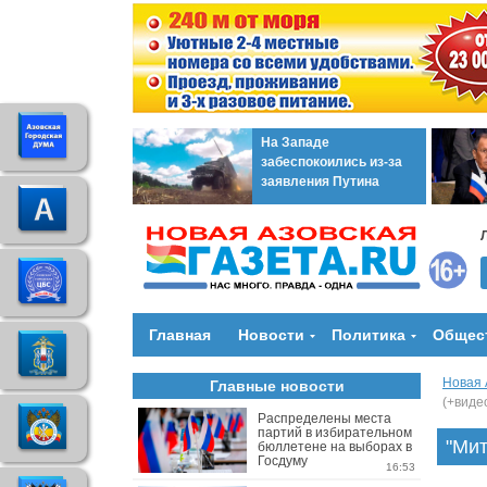
На Западе
забеспокоились из-за
заявления Путина
Главная
Новости
Политика
Общес
Новая 
Главные новости
(+виде
Распределены места
партий в избирательном
"Мит
бюллетене на выборах в
Госдуму
16:53