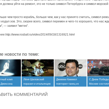
я должна уйти на ремонт, это не только символ Петербурга и символ морской
льше чем просто корабль, больше чем, как у нас принято считать, символ рев
 издал зов. Это, скорее всего, символ перемен и чего-то хорошего, что нас жд
", — заявил "митек".
ее:http://www.rosbalt.ru/video/2014/09/18/1316921.html
ие новости по теме:
тный клип
Лёня Шиловский
Джимми Киммел
С Днем Победы
 Джексона
поразил и итальянцев
повторил танец из
Москве состоя
)
(+видео)
клипа певицы Sia
парад
(+видео)
АВИТЬ КОММЕНТАРИЙ