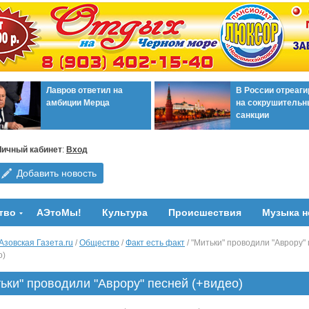
Лавров ответил на
В России отреаг
амбиции Мерца
на сокрушительн
санкции
Личный кабинет
:
Вход
Добавить новость
тво
АЭтоМы!
Культура
Происшествия
Музыка н
Азовская Газета.ru
/
Общество
/
Факт есть факт
/ "Митьки" проводили "Аврору"
о)
ьки" проводили "Аврору" песней (+видео)