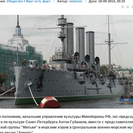
рия:
Общество
/
Факт есть факт
Автор:
redactor
Дата: 18-09-2014, 20:33
л-полковник, начальник управления культуры Минобороны РФ, экс-предсе
а по культуре Санкт-Петербурга Антон Губанков, вместе с представителя
ской группы "Митьки" и морским хором в Центральном военно-морском му
ил песню "Аврора".