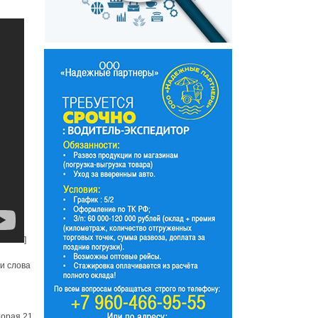
]
и слова
торая 21