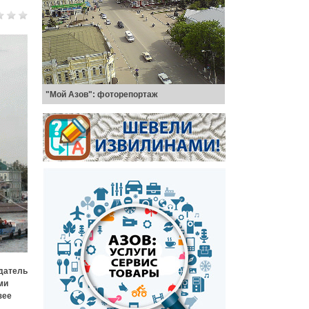
"Мой Азов": фоторепортаж
датель
ми
зее