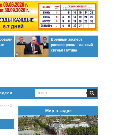
ировали
Военный эксперт
ые
расшифровал главный
сигнал Путина
едели
 песней
Мир в кадре