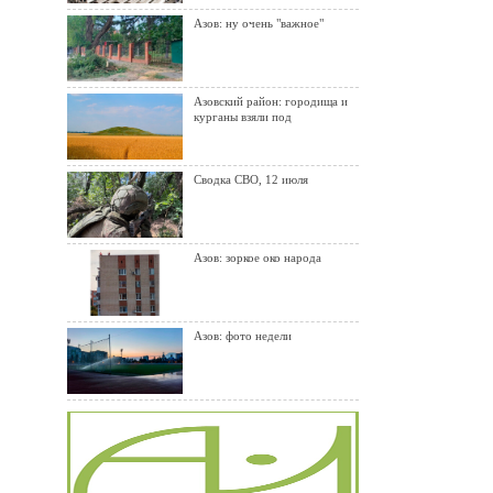
Азов: ну очень "важное"
Азовский район: городища и
курганы взяли под
Сводка СВО, 12 июля
Азов: зоркое око народа
Азов: фото недели