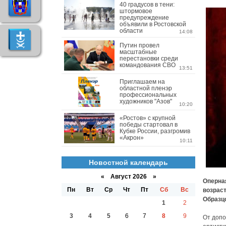
40 градусов в тени:
штормовое
предупреждение
объявили в Ростовской
области
14:08
Путин провел
масштабные
перестановки среди
командования СВО
13:51
Приглашаем на
областной пленэр
профессиональных
художников "Азов"
10:20
«Ростов» с крупной
победы стартовал в
Кубке России, разгромив
«Акрон»
10:11
Новостной календарь
«
Август 2026 »
Оперная
Пн
Вт
Ср
Чт
Пт
Сб
Вс
возраст
Образц
1
2
3
4
5
6
7
8
9
От допо