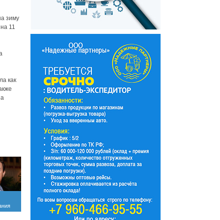
на зиму
 на 11
а
ла как
акже
на
ания
ста