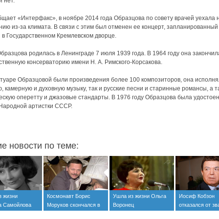
и нет.
бщает «Интерфакс», в ноябре 2014 года Образцова по совету врачей уехала 
нию из-за климата. В связи с этим был отменен ее концерт, запланированный
 в Государственном Кремлевском дворце.
бразцова родилась в Ленинграде 7 июля 1939 года. В 1964 году она закончил
ственную консерваторию имени Н. А. Римского-Корсакова.
туаре Образцовой были произведения более 100 композиторов, она исполня
, камерную и духовную музыку, так и русские песни и старинные романсы, а т
ескую оперетту и джазовые стандарты. В 1976 году Образцова была удостое
Народной артистки СССР.
ие новости по теме:
з жизни
Космонавт Борис
Ушла из жизни Ольга
Иосиф Кобзон
а Самойлова
Моруков скончался в
Воронец
отказался от зв
новогоднюю ночь
народного арти