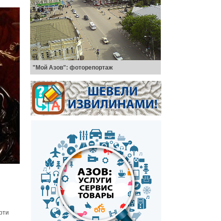
"Мой Азов": фоторепортаж
рти