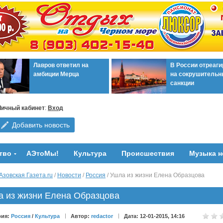
Лавров ответил на
В России отреаг
амбиции Мерца
на сокрушительн
санкции
Личный кабинет
:
Вход
Добавить новость
тво
АЭтоМы!
Культура
Происшествия
Музыка н
Азовская Газета.ru
/
Новости
/
Россия
/ Ушла из жизни Елена Образцова
а из жизни Елена Образцова
рия:
Россия
/
Культура
Автор:
redactor
Дата: 12-01-2015, 14:16