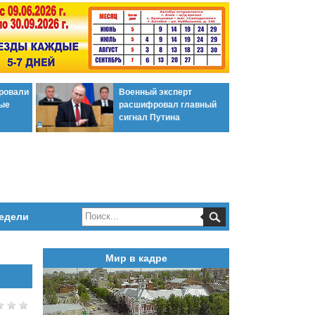
ировали
Военный эксперт
ые
расшифровал главный
сигнал Путина
едели
Мир в кадре