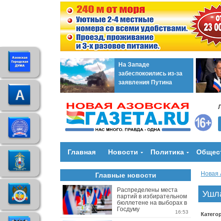
На Западе
забеспокоились из-за
заявления Путина
Главная
Новости
Политика
Общес
Новая 
Главные новости
Распределены места
Ушл
партий в избирательном
бюллетене на выборах в
Госдуму
16:53
Катего