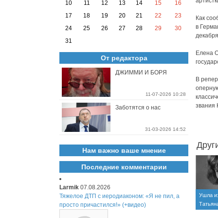
артистк
10
11
12
13
14
15
16
17
18
19
20
21
22
23
Как соо
в Герма
24
25
26
27
28
29
30
декабря
31
Елена О
От редактора
государ
ДЖИММИ И БОРЯ
В репер
оперную
11-07-2026 10:28
классич
звания 
Заботятся о нас
31-03-2026 14:52
Друг
Нам важно ваше мнение
Последние комментарии
Larmik
07.08.2026
Ушла и
Тяжелое ДТП с иеродиаконом: «Я не пил, а
Татьян
просто причастился!» (+видео)