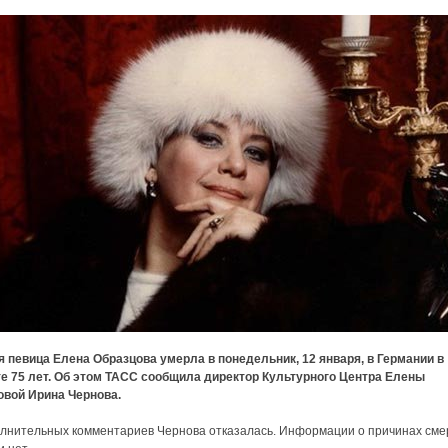
 певица Елена Образцова умерла в понедельник, 12 января, в Германии в
е 75 лет. Об этом ТАСС сообщила директор Культурного Центра Елены
овой Ирина Чернова.
лнительных комментариев Чернова отказалась. Информации о причинах сме