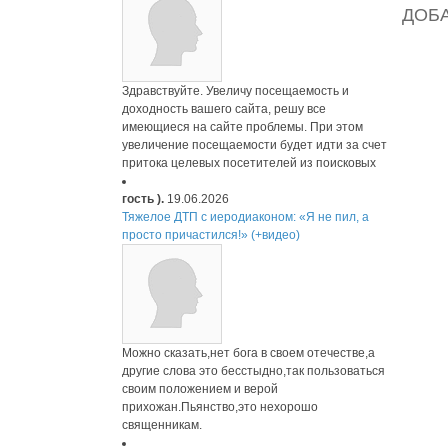
ДОБ
Здравствуйте. Увеличу посещаемость и
доходность вашего сайта, решу все
имеющиеся на сайте проблемы. При этом
увеличение посещаемости будет идти за счет
притока целевых посетителей из поисковых
гость ).
19.06.2026
Тяжелое ДТП с иеродиаконом: «Я не пил, а
просто причастился!» (+видео)
Можно сказать,нет бога в своем отечестве,а
другие слова это бесстыдно,так пользоваться
своим положением и верой
прихожан.Пьянство,это нехорошо
священникам.