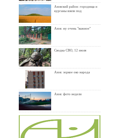
Азовский район: городища и
курганы взяли под
Азов: ну очень "важное"
Сводка СВО, 12 июля
Азов: зоркое око народа
Азов: фото недели