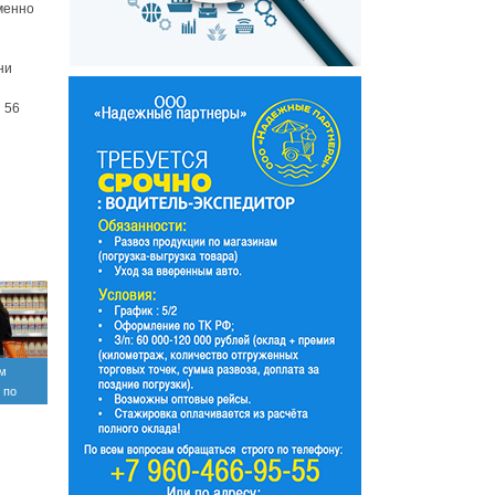
менно
ни
 56
ом
 по
м