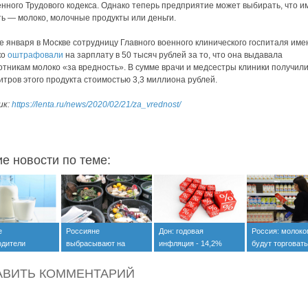
нного Трудового кодекса. Однако теперь предприятие может выбирать, что и
ь — молоко, молочные продукты или деньги.
е января в Москве сотрудницу Главного военного клинического госпиталя име
ко
оштрафовали
на зарплату в 50 тысяч рублей за то, что она выдавала
тникам молоко «за вредность». В сумме врачи и медсестры клиники получили
итров этого продукта стоимостью 3,3 миллиона рублей.
ик:
https://lenta.ru/news/2020/02/21/za_vrednost/
ие новости по теме:
е
Россияне
Дон: годовая
Россия: молок
одители
выбрасывают на
инфляция - 14,2%
будут торговать
ись
помойку продуктов на
новым правила
фицировать
1,6 трлн рублей
АВИТЬ КОММЕНТАРИЙ
 и кефир