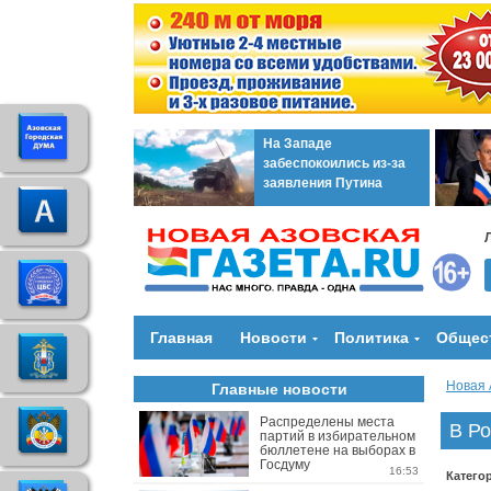
На Западе
забеспокоились из-за
заявления Путина
Главная
Новости
Политика
Общес
Новая 
Главные новости
Распределены места
В Ро
партий в избирательном
бюллетене на выборах в
Госдуму
16:53
Катего