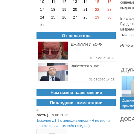
10
11
12
13
14
15
16
совреме
выдават
17
18
19
20
21
22
23
24
25
26
27
28
29
30
В начал
Бурден
31
медрабо
тысяч л
От редактора
ДЖИММИ И БОРЯ
Источн
11-07-2026 10:28
Заботятся о нас
Друг
31-03-2026 14:52
Нам важно ваше мнение
Донски
Последние комментарии
произв
научил
гость ).
19.06.2026
фальси
ДОБ
Тяжелое ДТП с иеродиаконом: «Я не пил, а
молоко
просто причастился!» (+видео)