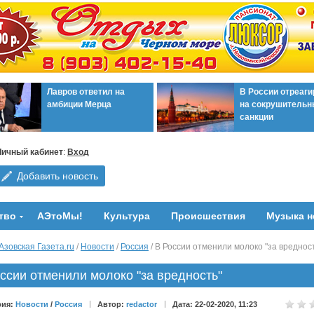
Лавров ответил на
В России отреаг
амбиции Мерца
на сокрушительн
санкции
Личный кабинет
:
Вход
Добавить новость
тво
АЭтоМы!
Культура
Происшествия
Музыка н
Азовская Газета.ru
/
Новости
/
Россия
/ В России отменили молоко "за вреднос
ссии отменили молоко "за вредность"
рия:
Новости
/
Россия
Автор:
redactor
Дата: 22-02-2020, 11:23