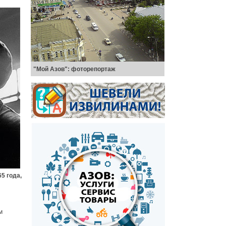
"Мой Азов": фоторепортаж
5 года,
м