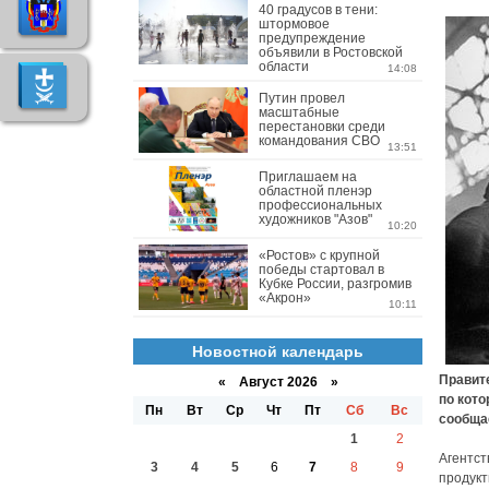
40 градусов в тени:
штормовое
предупреждение
объявили в Ростовской
области
14:08
Путин провел
масштабные
перестановки среди
командования СВО
13:51
Приглашаем на
областной пленэр
профессиональных
художников "Азов"
10:20
«Ростов» с крупной
победы стартовал в
Кубке России, разгромив
«Акрон»
10:11
Новостной календарь
Правит
«
Август 2026 »
по кот
Пн
Вт
Ср
Чт
Пт
Сб
Вс
сообща
1
2
Агентст
3
4
5
6
7
8
9
продукт