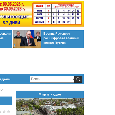
ировали
Военный эксперт
ые
расшифровал главный
сигнал Путина
едели
ть"
Мир в кадре