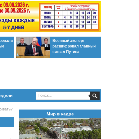
ировали
Военный эксперт
ые
расшифровал главный
сигнал Путина
едели
кивать?
Мир в кадре