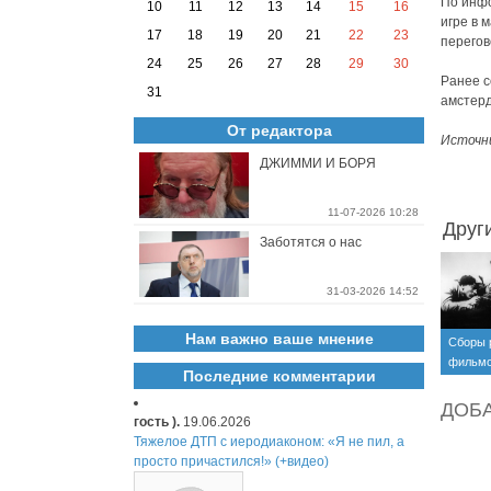
По инфо
10
11
12
13
14
15
16
игре в 
17
18
19
20
21
22
23
перегов
24
25
26
27
28
29
30
Ранее с
31
амстерд
От редактора
Источн
ДЖИММИ И БОРЯ
11-07-2026 10:28
Друг
Заботятся о нас
31-03-2026 14:52
Нам важно ваше мнение
Сборы 
фильмо
Последние комментарии
ДОБ
гость ).
19.06.2026
Тяжелое ДТП с иеродиаконом: «Я не пил, а
просто причастился!» (+видео)