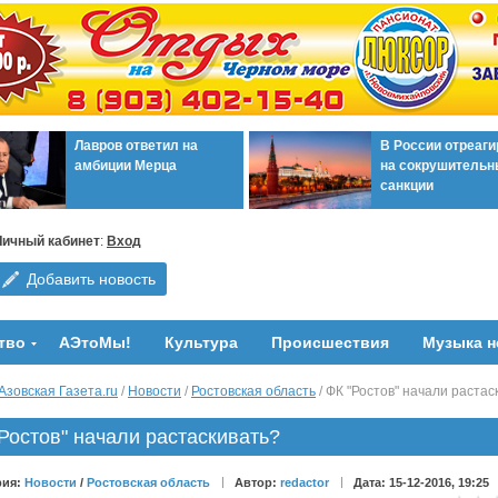
Лавров ответил на
В России отреаг
амбиции Мерца
на сокрушительн
санкции
Личный кабинет
:
Вход
Добавить новость
тво
АЭтоМы!
Культура
Происшествия
Музыка н
Азовская Газета.ru
/
Новости
/
Ростовская область
/ ФК "Ростов" начали растас
Ростов" начали растаскивать?
рия:
Новости
/
Ростовская область
Автор:
redactor
Дата: 15-12-2016, 19:25