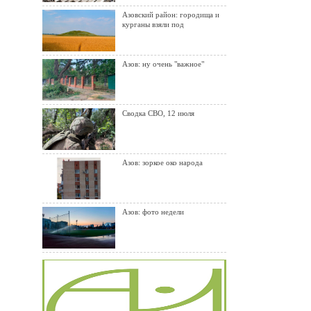
Азовский район: городища и
курганы взяли под
Азов: ну очень "важное"
Сводка СВО, 12 июля
Азов: зоркое око народа
Азов: фото недели