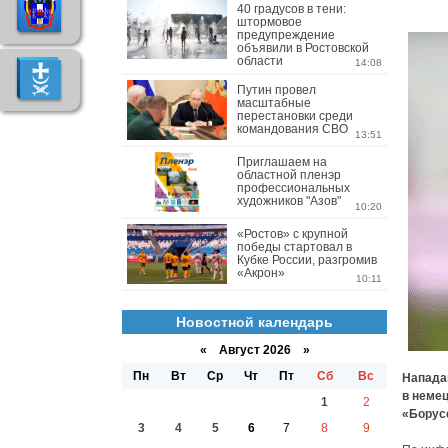
40 градусов в тени:
штормовое
предупреждение
объявили в Ростовской
области
14:08
Путин провел
масштабные
перестановки среди
командования СВО
13:51
Приглашаем на
областной пленэр
профессиональных
художников "Азов"
10:20
«Ростов» с крупной
победы стартовал в
Кубке России, разгромив
«Акрон»
10:11
Новостной календарь
«
Август 2026 »
Пн
Вт
Ср
Чт
Пт
Сб
Вс
Напада
в неме
1
2
«Борус
3
4
5
6
7
8
9