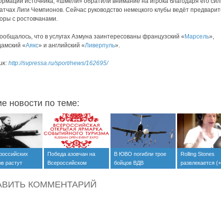
рмации источника, «шмели» обратили внимание на игрока благодаря его си
матчах Лиги Чемпионов. Сейчас руководство немецкого клубы ведёт предвари
оры с ростовчанами.
ообщалось, что в услугах Азмуна заинтересованы французский «
Марсель
»,
амский «
Аякс
» и английский «
Ливерпуль
».
ик:
http://svpressa.ru/sport/news/162695/
ие новости по теме:
российских
Победа азовчан на
В ЮВО погибли трое
Rolling Stones
в растут
Всероссийском
бойцов ВДВ
развлекается (+
туристическом
видео)
фестивале
АВИТЬ КОММЕНТАРИЙ