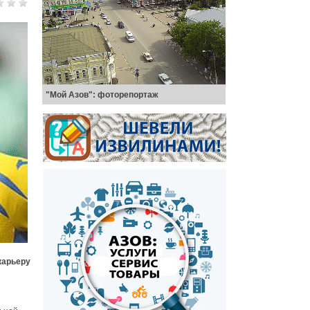
"Мой Азов": фоторепортаж
карьеру