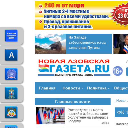
На Западе
забеспокоились из-за
заявления Путина
Главная
Новости
Политика
Общес
Новая 
Главные новости
Распределены места
ФК "
партий в избирательном
бюллетене на выборах в
Госдуму
16:53
Катего