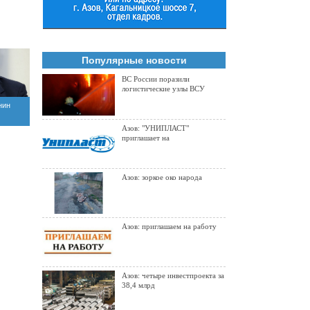
Популярные новости
ВС России поразили
логистические узлы ВСУ
нин
Азов: "УНИПЛАСТ"
янином
приглашает на
Азов: зоркое око народа
Азов: приглашаем на работу
Азов: четыре инвестпроекта за
38,4 млрд