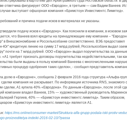
регистрированы в картотеке дел Арбитражного суда Ростовской области. В дву
тве ответчика фигурирует ООО «Евродон», в третьем — сам Вадим Ванеев. Ис
случае выступает офшорная компания «Бримстоун Инвестментс Лимитед».
ребований и причина подачи исков в материалах не указаны.
дтвердили подачу исков к «Евродону». Как пояснили в компании, в исковом за
ается, что Ванеев взял кредиты на принадлежащие ему компании – "Евродон
р" в Внешэкономбанке и Россельхозбанке соответственно. ВЭБ предоставил
н-Юг" кредитную линию на сумму 17 млрд рублей, Россельхозбанк выдал заем
ру" почти на 7 млрд рублей. ООО «Евродон» выдал поручительства за данны
. «А1 требует признать договоры поручительства недействительными, так ка
ельства были выданы в пользу компаний Ванеева с многочисленными наруш
тивных процедур одобрения таких сделок», - сообщил представитель компан
ла долю в «Евродоне», сообщила 2 февраля 2016 года структура «Альфа-груп
 сделки компания не раскрывает. По информации источника RNS, знакомого 
и сделки, А1 купила 40% «Евродона». По данным «Евродона», после этой сд
ий компании владел Ванеев, 15% — художественный руководитель Мариинск
Валерий Гергиев, 40% — «Бримстоун инвестментс лимитед». Таким образом,
иаром «Бримстоун инвестментс лимитед» является А1.
ик:
https://rns.online/consumer-market/Struktura-alfa-grupp-podala-iski-protiv-ved
ogo-proizvoditelya-indeiki-2016-02-10/?passa