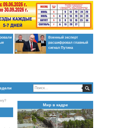
ировали
Военный эксперт
ые
расшифровал главный
сигнал Путина
едели
ону?
Мир в кадре