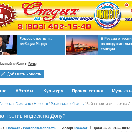
Лавров ответил на
В России отреаг
амбиции Мерца
на сокрушительн
санкции
Личный кабинет
:
Вход
Добавить новость
тво
АЭтоМы!
Культура
Происшествия
Музыка н
Азовская Газета.ru
/
Новости
/
Ростовская область
/ Война против индеек на Д
а против индеек на Дону?
рия:
Новости
/
Ростовская область
Автор:
redactor
Дата: 15-02-2016, 10:42