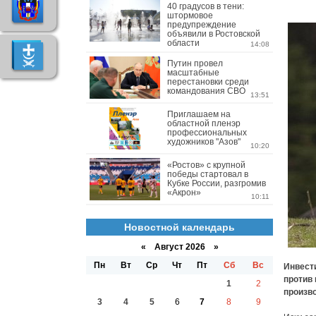
40 градусов в тени:
штормовое
предупреждение
объявили в Ростовской
области
14:08
Путин провел
масштабные
перестановки среди
командования СВО
13:51
Приглашаем на
областной пленэр
профессиональных
художников "Азов"
10:20
«Ростов» с крупной
победы стартовал в
Кубке России, разгромив
«Акрон»
10:11
Новостной календарь
«
Август 2026 »
Пн
Вт
Ср
Чт
Пт
Сб
Вс
Инвест
против
1
2
произво
3
4
5
6
7
8
9