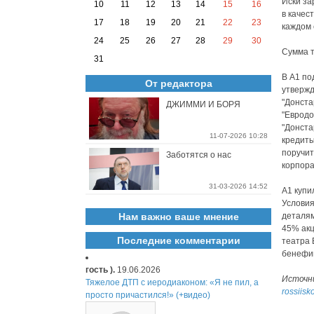
Иски за
10
11
12
13
14
15
16
в качес
17
18
19
20
21
22
23
каждом 
24
25
26
27
28
29
30
Сумма т
31
В А1 по
От редактора
утвержд
"Донста
ДЖИММИ И БОРЯ
"Евродо
"Донста
11-07-2026 10:28
кредиты
поручит
Заботятся о нас
корпора
31-03-2026 14:52
А1 купи
Условия
Нам важно ваше мнение
деталям
45% акц
Последние комментарии
театра 
бенефиц
гость ).
19.06.2026
Источн
Тяжелое ДТП с иеродиаконом: «Я не пил, а
rossiisk
просто причастился!» (+видео)