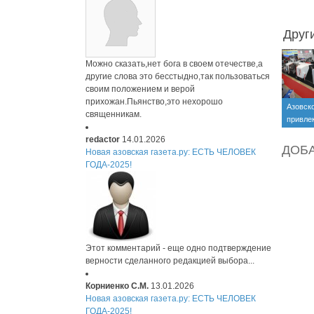
Друг
Можно сказать,нет бога в своем отечестве,а
другие слова это бесстыдно,так пользоваться
своим положением и верой
прихожан.Пьянство,это нехорошо
Азовск
священникам.
привлек
млрд. 
redactor
14.01.2026
ДОБ
Новая азовская газета.ру: ЕСТЬ ЧЕЛОВЕК
ГОДА-2025!
Этот комментарий - еще одно подтверждение
верности сделанного редакцией выбора...
Корниенко С.М.
13.01.2026
Новая азовская газета.ру: ЕСТЬ ЧЕЛОВЕК
ГОДА-2025!