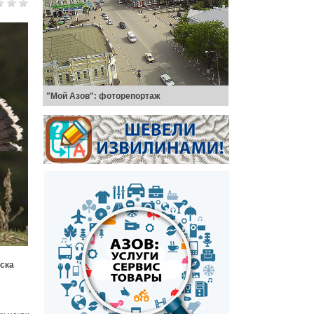
"Мой Азов": фоторепортаж
ска