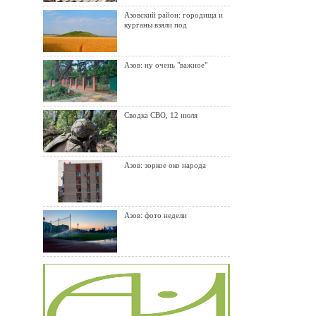
Азовский район: городища и
курганы взяли под
Азов: ну очень "важное"
Сводка СВО, 12 июля
Азов: зоркое око народа
Азов: фото недели