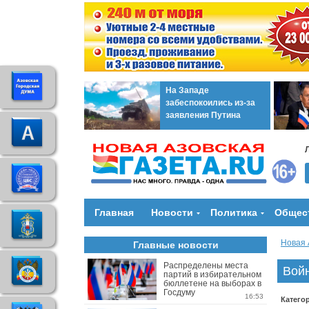
На Западе
забеспокоились из-за
заявления Путина
Главная
Новости
Политика
Общес
Новая 
Главные новости
Распределены места
Войн
партий в избирательном
бюллетене на выборах в
Госдуму
16:53
Катего