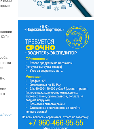
х исках
тцом в
явлении
-Юг" и
е
к оба
ениями
ии.
п».
с
елки
ого
uschego-