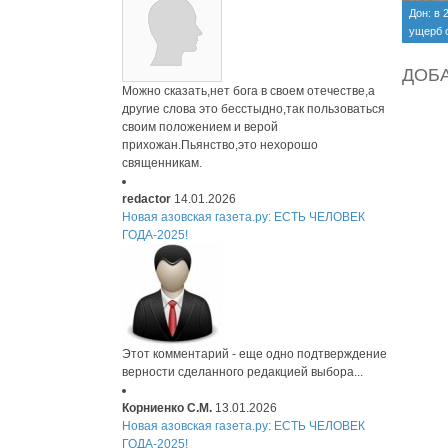
Дон: в 
ущерб 
деятел
бракон
ДОБ
четыре
Можно сказать,нет бога в своем отечестве,а
другие слова это бесстыдно,так пользоваться
своим положением и верой
прихожан.Пьянство,это нехорошо
священникам.
redactor
14.01.2026
Новая азовская газета.ру: ЕСТЬ ЧЕЛОВЕК
ГОДА-2025!
Этот комментарий - еще одно подтверждение
верности сделанного редакцией выбора...
Корниенко С.М.
13.01.2026
Новая азовская газета.ру: ЕСТЬ ЧЕЛОВЕК
ГОДА-2025!