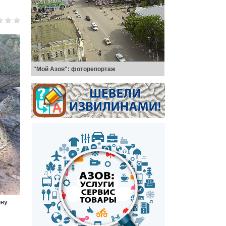
"Мой Азов": фоторепортаж
ону