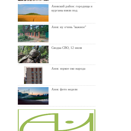
Азовский район: городища и
курганы взяли под
Азов: ну очень "важное"
Сводка СВО, 12 июля
Азов: зоркое око народа
Азов: фото недели