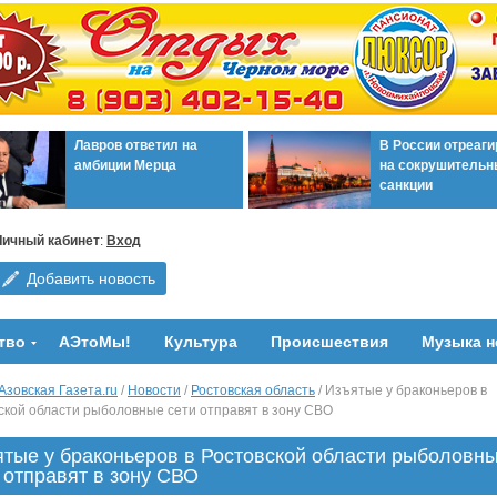
Лавров ответил на
В России отреаг
амбиции Мерца
на сокрушительн
санкции
Личный кабинет
:
Вход
Добавить новость
тво
АЭтоМы!
Культура
Происшествия
Музыка н
Азовская Газета.ru
/
Новости
/
Ростовская область
/ Изъятые у браконьеров в
ской области рыболовные сети отправят в зону СВО
тые у браконьеров в Ростовской области рыболовн
 отправят в зону СВО