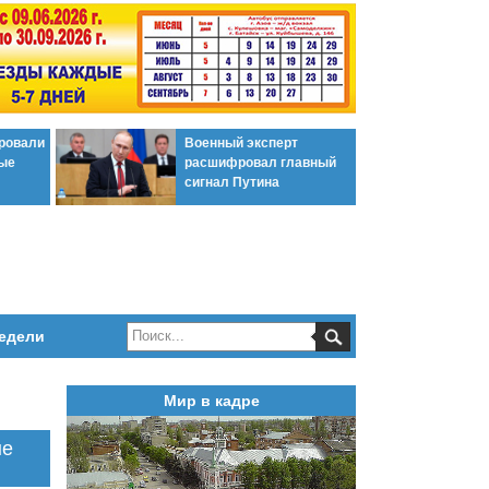
ировали
Военный эксперт
ые
расшифровал главный
сигнал Путина
едели
Мир в кадре
ые