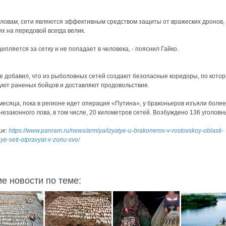
словам, сети являются эффективным средством защиты от вражеских дронов,
их на передовой всегда велик.
цепляется за сетку и не попадает в человека, - пояснил Гайко.
е добавил, что из рыболовных сетей создают безопасные коридоры, по кото
уют раненых бойцов и доставляют продовольствие.
месяца, пока в регионе идет операция «Путина», у браконьеров изъяли более
незаконного лова, в том числе, 20 километров сетей. Возбуждено 136 уголовн
ик:
https://www.panram.ru/news/armiya/izyatye-u-brakonerov-v-rostovskoy-oblasti-
ye-seti-otpravyat-v-zonu-svo/
ие новости по теме: