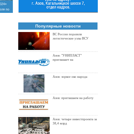
024»
еля по
Популярные новости
ВС России поразили
логистические узлы ВСУ
Азов: "УНИПЛАСТ"
приглашает на
Азов: зоркое око народа
Азов: приглашаем на работу
Азов: четыре инвестпроекта за
38,4 млрд