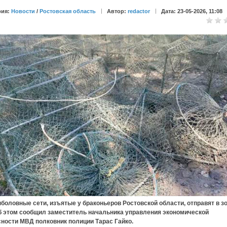
рия:
Новости
/
Ростовская область
Автор:
redactor
Дата: 23-05-2026, 11:08
вные сети, изъятые у браконьеров Ростовской области, отправят в з
б этом сообщил заместитель начальника управления экономической
сности МВД полковник полиции Тарас Гайко.