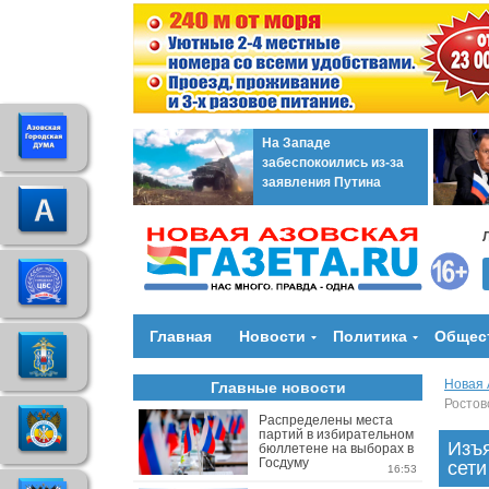
На Западе
забеспокоились из-за
заявления Путина
Главная
Новости
Политика
Общес
Новая 
Главные новости
Ростов
Распределены места
партий в избирательном
Изъя
бюллетене на выборах в
Госдуму
сети
16:53