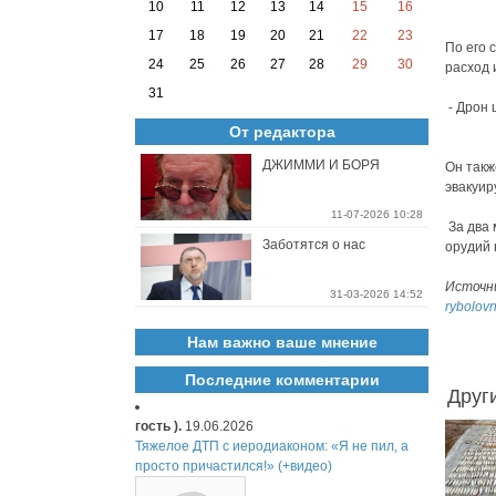
10
11
12
13
14
15
16
17
18
19
20
21
22
23
По его 
24
25
26
27
28
29
30
расход 
31
- Дрон 
От редактора
ДЖИММИ И БОРЯ
Он такж
эвакуир
11-07-2026 10:28
За два 
Заботятся о нас
орудий 
Источн
31-03-2026 14:52
rybolovn
Нам важно ваше мнение
Последние комментарии
Друг
гость ).
19.06.2026
Тяжелое ДТП с иеродиаконом: «Я не пил, а
просто причастился!» (+видео)