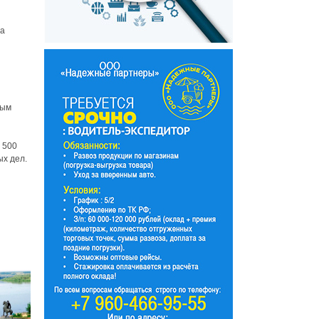
 а
рым
 500
ых дел.