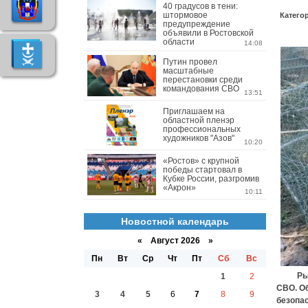
40 градусов в тени:
штормовое
Катего
предупреждение
объявили в Ростовской
области
14:08
Путин провел
масштабные
перестановки среди
командования СВО
13:51
Приглашаем на
областной пленэр
профессиональных
художников "Азов"
10:20
«Ростов» с крупной
победы стартовал в
Кубке России, разгромив
«Акрон»
10:11
Новостной календарь
«
Август 2026 »
Пн
Вт
Ср
Чт
Пт
Сб
Вс
Рыболо
1
2
СВО. О
3
4
5
6
7
8
9
безопа