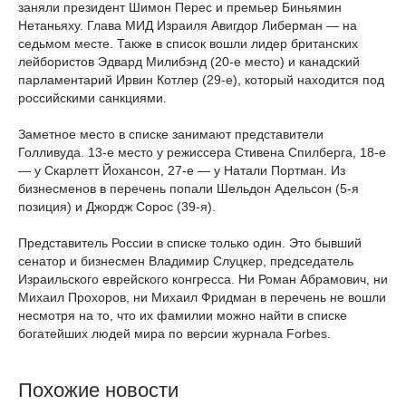
заняли президент Шимон Перес и премьер Биньямин
Нетаньяху. Глава МИД Израиля Авигдор Либерман — на
седьмом месте. Также в список вошли лидер британских
лейбористов Эдвард Милибэнд (20-е место) и канадский
парламентарий Ирвин Котлер (29-е), который находится под
российскими санкциями.
Заметное место в списке занимают представители
Голливуда. 13-е место у режиссера Стивена Спилберга, 18-е
— у Скарлетт Йохансон, 27-е — у Натали Портман. Из
бизнесменов в перечень попали Шельдон Адельсон (5-я
позиция) и Джордж Сорос (39-я).
Представитель России в списке только один. Это бывший
сенатор и бизнесмен Владимир Слуцкер, председатель
Израильского еврейского конгресса. Ни Роман Абрамович, ни
Михаил Прохоров, ни Михаил Фридман в перечень не вошли
несмотря на то, что их фамилии можно найти в списке
богатейших людей мира по версии журнала Forbes.
Похожие новости