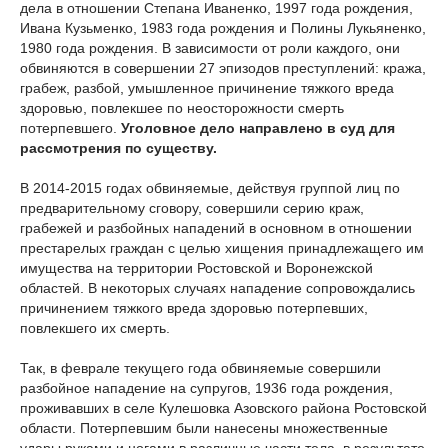
дела в отношении Степана Иваненко, 1997 года рождения,
Ивана Кузьменко, 1983 года рождения и Полины Лукьяненко,
1980 года рождения. В зависимости от роли каждого, они
обвиняются в совершении 27 эпизодов преступлений: кража,
грабеж, разбой, умышленное причинение тяжкого вреда
здоровью, повлекшее по неосторожности смерть
потерпевшего.
Уголовное дело направлено в суд для
рассмотрения по существу.
В 2014-2015 годах обвиняемые, действуя группой лиц по
предварительному сговору, совершили серию краж,
грабежей и разбойных нападений в основном в отношении
престарелых граждан с целью хищения принадлежащего им
имущества на территории Ростовской и Воронежской
областей. В некоторых случаях нападение сопровождались
причинением тяжкого вреда здоровью потерпевших,
повлекшего их смерть.
Так, в феврале текущего года обвиняемые совершили
разбойное нападение на супругов, 1936 года рождения,
проживавших в селе Кулешовка Азовского района Ростовской
области. Потерпевшим были нанесены множественные
удары руками и ногами в различные части тела, в результате