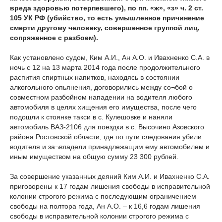
вреда здоровью потерпевшего), по пп. «ж», «з» ч. 2 ст.
105 УК РФ (убийство, то есть умышленное причинение
смерти другому человеку, совершенное группой лиц,
сопряженное с разбоем).
Как установлено судом, Ким А.И., Ан А.О. и Ивахненко С.А. в
ночь с 12 на 13 марта 2014 года после продолжительного
распития спиртных напитков, находясь в состоянии
алкогольного опьянения, договорились между со¬бой о
совместном разбойном нападении на водителя любого
автомобиля в целях хищения его имущества, после чего
подошли к стоянке такси в с. Кулешовке и наняли
автомобиль ВАЗ-2106 для поездки в с. Высочино Азовского
района Ростовской области, где по пути следования убили
водителя и за¬владели принадлежащим ему автомобилем и
иным имуществом на общую сумму 23 300 рублей.
За совершение указанных деяний Ким А.И. и Ивахненко С.А.
приговорены к 17 годам лишения свободы в исправительной
колонии строгого режима с последующим ограничением
свободы на полтора года, Ан А.О. – к 16,6 годам лишения
свободы в исправительной колонии строгого режима с