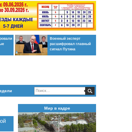
ировали
Военный эксперт
ые
расшифровал главный
сигнал Путина
едели
Мир в кадре
кой