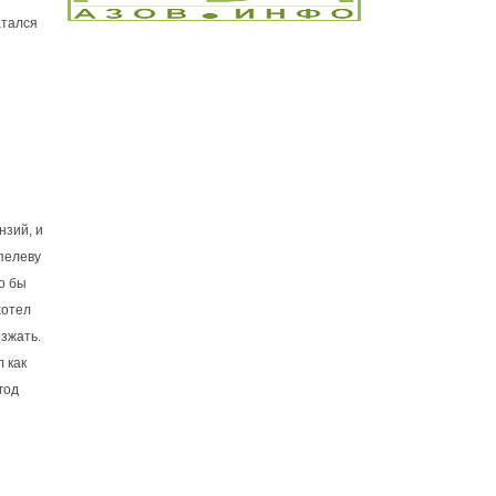
атался
нзий, и
ипелеву
го бы
хотел
езжать.
л как
год