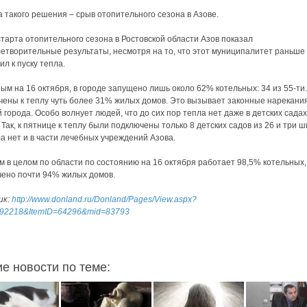
 такого решения – срыв отопительного сезона в Азове.
старта отопительного сезона в Ростовской области Азов показал
етворительные результаты, несмотря на то, что этот муниципалитет раньше 
ил к пуску тепла.
ым на 16 октября, в городе запущено лишь около 62% котельных: 34 из 55-ти.
ены к теплу чуть более 31% жилых домов. Это вызывает законные нарекани
 города. Особо волнует людей, что до сих пор тепла нет даже в детских садах
 Так, к пятнице к теплу были подключены только 8 детских садов из 26 и три 
ла нет и в части лечебных учреждений Азова.
м в целом по области по состоянию на 16 октября работает 98,5% котельных,
ено почти 94% жилых домов.
ик:
http://www.donland.ru/Donland/Pages/View.aspx?
=92218&ItemID=64296&mid=83793
ие новости по теме: