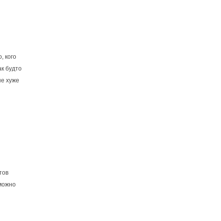
, кого
ак будто
не хуже
тов
 можно