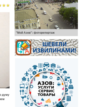
"Мой Азов": фоторепортаж
ю думу
рем