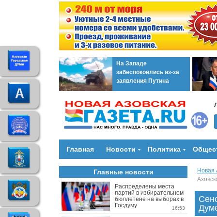
На Западе
забеспокоились из-за
заявления Путина
Главная
Новости
Политика
Общес
Новая 
Главные новости
Азовск
Распределены места
партий в избирательном
Сенс
бюллетене на выборах в
Госдуму
Думе
16:53