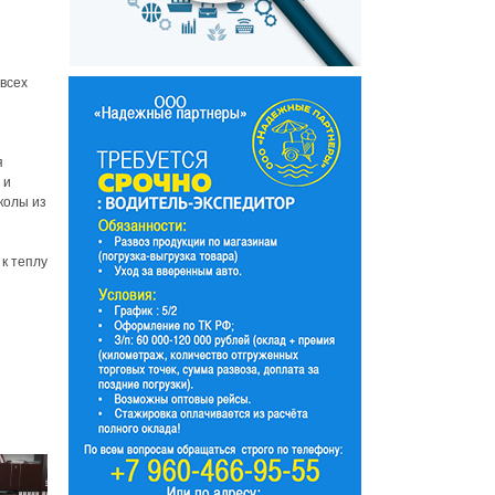
всех
я
 и
школы из
 к теплу