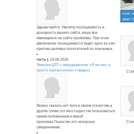
Азов: т
дадут 2
Здравствуйте. Увеличу посещаемость и
доходность вашего сайта, решу все
имеющиеся на сайте проблемы. При этом
увеличение посещаемости будет идти за счет
притока целевых посетителей из поисковых
гость ).
19.06.2026
Тяжелое ДТП с иеродиаконом: «Я не пил, а
просто причастился!» (+видео)
Стат
Можно сказать,нет бога в своем отечестве,а
другие слова это бесстыдно,так пользоваться
своим положением и верой
прихожан.Пьянство,это нехорошо
Стат
священникам.