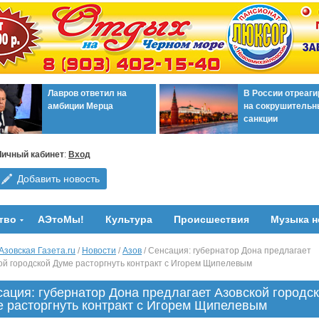
Лавров ответил на
В России отреаг
амбиции Мерца
на сокрушительн
санкции
Личный кабинет
:
Вход
Добавить новость
тво
АЭтоМы!
Культура
Происшествия
Музыка н
Азовская Газета.ru
/
Новости
/
Азов
/ Сенсация: губернатор Дона предлагает
ой городской Думе расторгнуть контракт с Игорем Щипелевым
ация: губернатор Дона предлагает Азовской городс
 расторгнуть контракт с Игорем Щипелевым