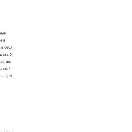
ьные
е в
из себя
азать. Я
ластие.
ранный
спредел
т ничего