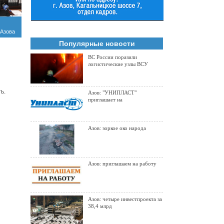
 Азова
плом в
Популярные новости
ВС России поразили
логистические узлы ВСУ
ь.
Азов: "УНИПЛАСТ"
приглашает на
Азов: зоркое око народа
Азов: приглашаем на работу
Азов: четыре инвестпроекта за
38,4 млрд