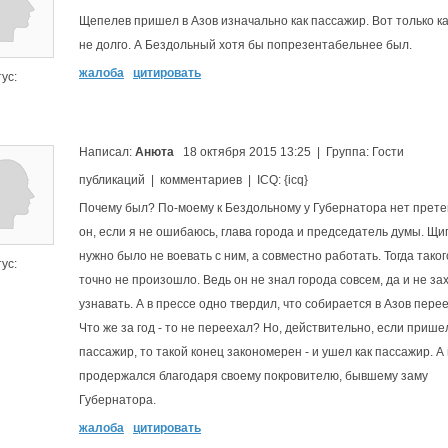
Щепелев пришел в Азов изначально как пассажир. Вот только к
не долго. А Бездольный хотя бы попрезентабельнее был.
жалоба
цитировать
ус:
Написал:
Анюта
18 октября 2015 13:25 | Группа: Гости
публикаций | комментариев | ICQ: {icq}
Почему был? По-моему к Бездольному у Губернатора нет прете
он, если я не ошибаюсь, глава города и председатель думы. Щ
нужно было не воевать с ним, а совместно работать. Тогда тако
ус:
точно не произошло. Ведь он не знал города совсем, да и не за
узнавать. А в прессе одно твердил, что собирается в Азов пере
Что же за год - то не переехал? Но, действительно, если прише
пассажир, то такой конец закономерен - и ушел как пассажир. А 
продержался благодаря своему покровителю, бывшему заму
Губернатора.
жалоба
цитировать