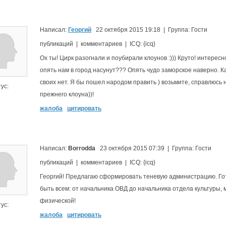
Написал:
Георгий
22 октября 2015 19:18 | Группа: Гости
публикаций | комментариев | ICQ: {icq}
Ох ты! Цирк разогнали и поубирали клоунов :))) Круто! интересно
опять нам в город насунут??? Опять чудо заморское наверно. К
своих нет. Я бы пошел народом править ) возьмите, справлюсь 
ус:
прежнего клоуна))!
жалоба
цитировать
Написал:
Borrodda
23 октября 2015 07:39 | Группа: Гости
публикаций | комментариев | ICQ: {icq}
Георгий! Предлагаю сформировать теневую администрацию. Го
быть всем: от начальника ОВД до начальника отдела культуры,
физической!
ус:
жалоба
цитировать