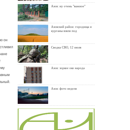
Азов: ну очень "важное"
Азовский район: городища и
курганы взяли под
ую он
астливил
Сводка СВО, 12 июля
вчане
т
ему
Азов: зоркое око народа
лавным
льный.
Азов: фото недели