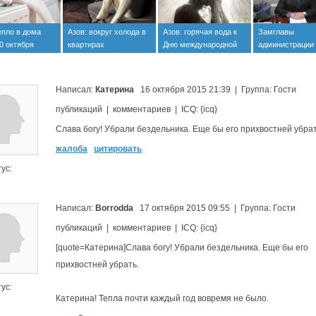
епло в дома
Азов: вокруг холода в
Азов: горячая вода к
Замглавы
0 октября
квартирах
Дню международной
администрации
солидарности
о ситуации с те
трудящихся
наших домах
Написал:
Катерина
16 октября 2015 21:39 | Группа: Гости
публикаций | комментариев | ICQ: {icq}
Слава богу! Убрали бездельника. Еще бы его прихвостней убрат
жалоба
цитировать
ус:
Написал:
Borrodda
17 октября 2015 09:55 | Группа: Гости
публикаций | комментариев | ICQ: {icq}
[quote=Катерина]Слава богу! Убрали бездельника. Еще бы его
прихвостней убрать.
ус:
Катерина! Тепла почти каждый год вовремя не было.