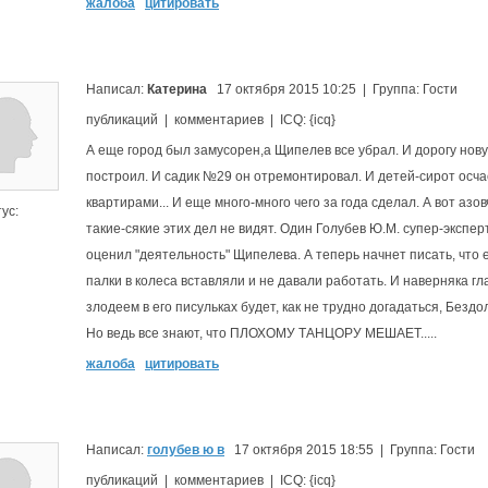
жалоба
цитировать
Написал:
Катерина
17 октября 2015 10:25 | Группа: Гости
публикаций | комментариев | ICQ: {icq}
А еще город был замусорен,а Щипелев все убрал. И дорогу нов
построил. И садик №29 он отремонтировал. И детей-сирот осч
квартирами... И еще много-много чего за года сделал. А вот азо
ус:
такие-сякие этих дел не видят. Один Голубев Ю.М. супер-экспер
оценил "деятельность" Щипелева. А теперь начнет писать, что 
палки в колеса вставляли и не давали работать. И наверняка г
злодеем в его писульках будет, как не трудно догадаться, Бездо
Но ведь все знают, что ПЛОХОМУ ТАНЦОРУ МЕШАЕТ.....
жалоба
цитировать
Написал:
голубев ю в
17 октября 2015 18:55 | Группа: Гости
публикаций | комментариев | ICQ: {icq}