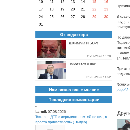
10
11
12
13
14
15
16
Причина
17
18
19
20
21
22
23
В ходе 
24
25
26
27
28
29
30
неудовл
31
приступ
От редактора
По данн
Подключ
ДЖИММИ И БОРЯ
жителей
школах.
11-07-2026 10:28
14. Теп
Заботятся о нас
При это
подключ
31-03-2026 14:52
Источн
Нам важно ваше мнение
pageid
Последние комментарии
Larmik
07.08.2026
Друг
Тяжелое ДТП с иеродиаконом: «Я не пил, а
просто причастился!» (+видео)