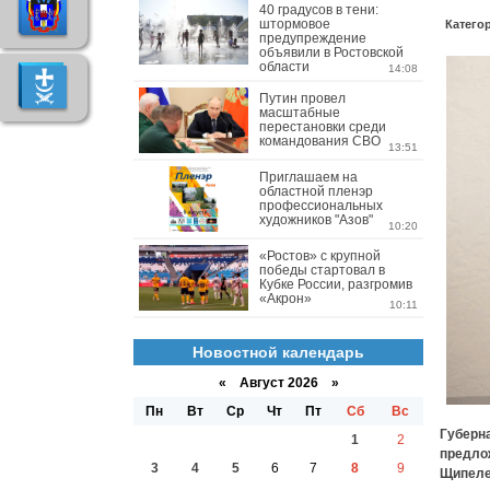
40 градусов в тени:
штормовое
Катего
предупреждение
объявили в Ростовской
области
14:08
Путин провел
масштабные
перестановки среди
командования СВО
13:51
Приглашаем на
областной пленэр
профессиональных
художников "Азов"
10:20
«Ростов» с крупной
победы стартовал в
Кубке России, разгромив
«Акрон»
10:11
Новостной календарь
«
Август 2026 »
Пн
Вт
Ср
Чт
Пт
Сб
Вс
Губерна
1
2
предло
3
4
5
6
7
8
9
Щипел