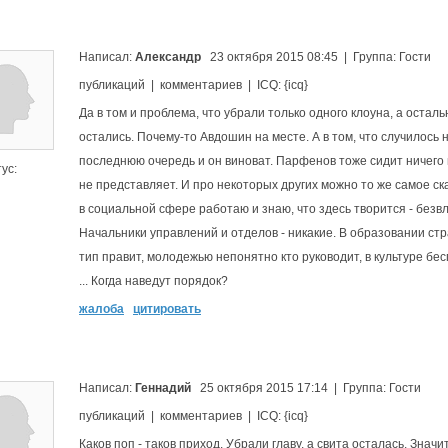
Написал:
Александр
23 октября 2015 08:45 | Группа: Гости
публикаций | комментариев | ICQ: {icq}
Да в том и проблема, что убрали только одного клоуна, а остал
остались. Почему-то Авдошин на месте. А в том, что случилось н
последнюю очередь и он виноват. Парфенов тоже сидит ничего 
ус:
не представляет. И про некоторых других можно то же самое ск
в социальной сфере работаю и знаю, что здесь творится - безв
Начальники управлений и отделов - никакие. В образовании ст
тип правит, молодежью непонятно кто руководит, в культуре бе
... Когда наведут порядок?
жалоба
цитировать
Написал:
Геннадий
25 октября 2015 17:14 | Группа: Гости
публикаций | комментариев | ICQ: {icq}
Каков поп - таков приход. Убрали главу, а свита осталась. Значи