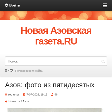
Войти
Новая Азовская
газета.RU
Полная версия сайта
Азов: фото из пятидесятых
redactor
7-07-2026, 19:15
46
Новости
/
Азов