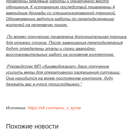
проведены земляные работы и обнаружено место
обрушения. К устранению последствий привлечены 4
аварийные бригады со специализированной техникой.
Одновременно ведутся работы по переподключению
жителей на резервную линию.
По моему поручению привлечена дополнительная техника
для откачки стоков. После завершения переподключения
будут определены этапы и сроки аварийно-
восстановительных работ на основном коллекторе.
Руководству МП «Азовводоканал» дано поручение
усилить меры для оперативного разрешения ситуации.
Она находится на моем постоянном контроле, буду
держать вас в курсе происходящего."
Источник:
https://vk.com/azov_v_kyrse
Похожие новости