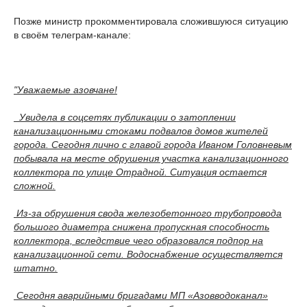
Позже министр прокомментировала сложившуюся ситуацию
в своём телеграм-канале:
"Уважаемые азовчане!
Увидела в соцсетях публикации о затоплении
канализационными стоками подвалов домов жителей
города. Сегодня лично с главой города Иваном Головневым
побывала на месте обрушения участка канализационного
коллектора по улице Отрадной. Ситуация остается
сложной.
Из-за обрушения свода железобетонного трубопровода
большого диаметра снижена пропускная способность
коллектора, вследствие чего образовался подпор на
канализационной сети. Водоснабжение осуществляется
штатно.
Сегодня аварийными бригадами МП «Азовводоканал»