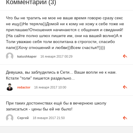
Комментарии (3)
Что бы не тратить не мое не ваше время говорю сразу секс
не ищу))Не теряла))Домой ни к кому не хожу к себе тоже не
приглашаю!Отношения начинаются с общения и свиданий!
(На сайте полно шлюх пишите им, они на вашей волне)А я
Толи уважаю себя толи воспитана в строгости, спасибо
папе))Хочу отношений и любви))Всем счастья!!))))
katushkaper
16 января 2017 00:29
Девушка, вы заблудились в Сети... Ваши вопли не к нам.
Кстати "толи" пишется раздельно...
redactor
16 января 2017 10:00
При таких достоинствах ещё бы в вечернюю школу
записаться - цены бы ей не было!
Сергей
18 января 2017 21:50