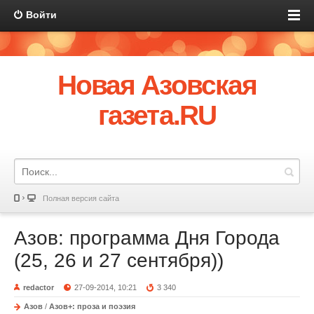
Войти
Новая Азовская
газета.RU
Полная версия сайта
Азов: программа Дня Города
(25, 26 и 27 сентября))
redactor
27-09-2014, 10:21
3 340
Азов
/
Азов+: проза и поэзия