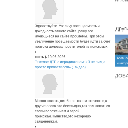
тепловы
Здравствуйте. Увеличу посещаемость и
Друг
доходность вашего сайта, решу все
имеющиеся на сайте проблемы. При этом
увеличение посещаемости будет идти за счет
притока целевых посетителей из поисковых
гость ).
19.06.2026
Азов: б
Тяжелое ДТП с иеродиаконом: «Я не пил, а
и инфр
просто причастился!» (+видео)
ДОБ
Можно сказать,нет бога в своем отечестве,а
другие слова это бесстыдно,так пользоваться
своим положением и верой
прихожан.Пьянство,это нехорошо
священникам.