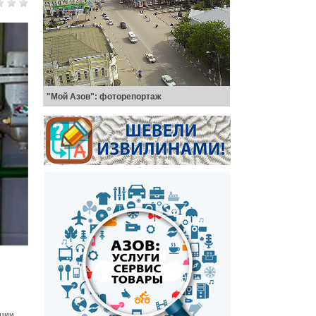
"Мой Азов": фоторепортаж
ции.