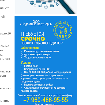
ил, что
нной
ского,16
тельные
ая
ло,
ть их в
ливались
водят
тельство
ньшить