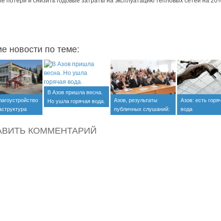
е потери и снизить годовые затраты на эксплуатацию тепловых сетей на 20
ие новости по теме:
В Азов пришла весна.
лагоустройство
Азов, результаты
Азов: есть горя
Но ушла горячая вода.
аструктура
публичных слушаний:
вода
"за"!
АВИТЬ КОММЕНТАРИЙ