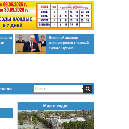
ировали
Военный эксперт
ые
расшифровал главный
сигнал Путина
едели
Мир в кадре