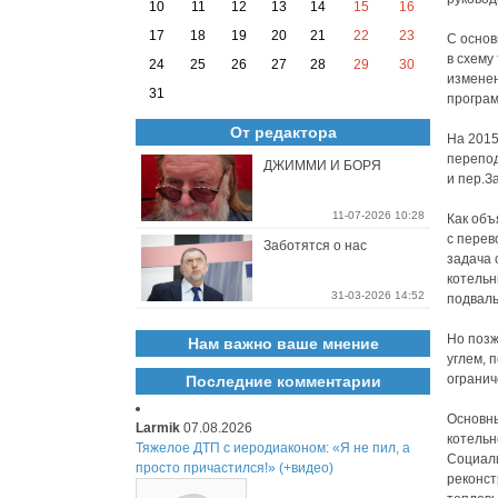
10
11
12
13
14
15
16
17
18
19
20
21
22
23
С основ
в схему
24
25
26
27
28
29
30
изменен
31
програ
От редактора
На 2015
перепод
ДЖИММИ И БОРЯ
и пер.З
11-07-2026 10:28
Как объ
с перев
Заботятся о нас
задача 
котельн
31-03-2026 14:52
подвал
Но позж
Нам важно ваше мнение
углем, 
огранич
Последние комментарии
Основны
Larmik
07.08.2026
котельн
Тяжелое ДТП с иеродиаконом: «Я не пил, а
Социали
просто причастился!» (+видео)
реконст