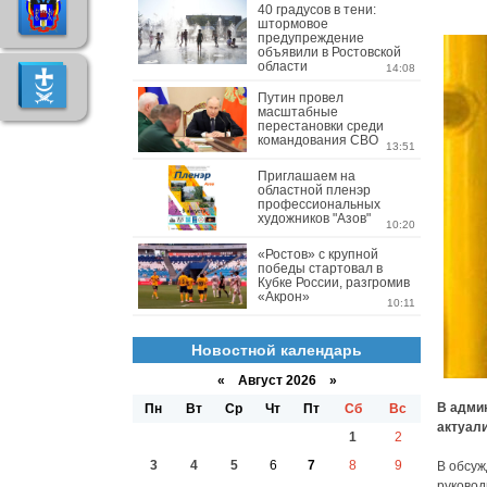
40 градусов в тени:
штормовое
предупреждение
объявили в Ростовской
области
14:08
Путин провел
масштабные
перестановки среди
командования СВО
13:51
Приглашаем на
областной пленэр
профессиональных
художников "Азов"
10:20
«Ростов» с крупной
победы стартовал в
Кубке России, разгромив
«Акрон»
10:11
Новостной календарь
«
Август 2026 »
В адми
Пн
Вт
Ср
Чт
Пт
Сб
Вс
актуали
1
2
3
4
5
6
7
8
9
В обсуж
руковод