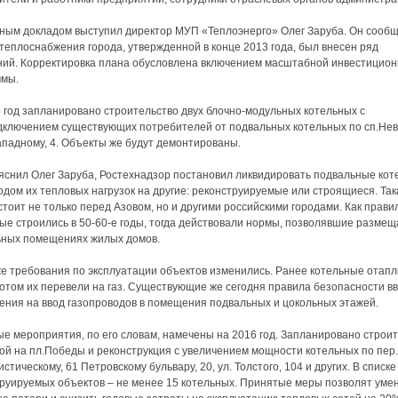
ным докладом выступил директор МУП «Теплоэнерго» Олег Заруба. Он сообщ
 теплоснабжения города, утвержденной в конце 2013 года, был внесен ряд
ий. Корректировка плана обусловлена включением масштабной инвестицио
ммы.
 год запланировано строительство двух блочно-модульных котельных с
ключением существующих потребителей от подвальных котельных по сп.Нев
ападному, 4. Объекты же будут демонтированы.
яснил Олег Заруба, Ростехнадзор постановил ликвидировать подвальные ко
одом их тепловых нагрузок на другие: реконструируемые или строящиеся. Так
стоит не только перед Азовом, но и другими российскими городами. Как прави
ые строились в 50-60-е годы, тогда действовали нормы, позволявшие размеща
ьных помещениях жилых домов.
е требования по эксплуатации объектов изменились. Ранее котельные отап
потом их перевели на газ. Существующие же сегодня правила безопасности в
ения на ввод газопроводов в помещения подвальных и цокольных этажей.
е мероприятия, по его словам, намечены на 2016 год. Запланировано строи
ой на пл.Победы и реконструкция с увеличением мощности котельных по пер.
стическому, 61 Петровскому бульвару, 20, ул. Толстого, 104 и других. В списке
руируемых объектов – не менее 15 котельных. Принятые меры позволят уме