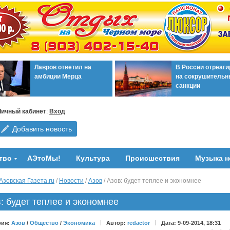
Лавров ответил на
В России отреаг
амбиции Мерца
на сокрушительн
санкции
Личный кабинет
:
Вход
Добавить новость
тво
АЭтоМы!
Культура
Происшествия
Музыка н
Азовская Газета.ru
/
Новости
/
Азов
/ Азов: будет теплее и экономнее
: будет теплее и экономнее
рия:
Азов
/
Общество
/
Экономика
Автор:
redactor
Дата: 9-09-2014, 18:31