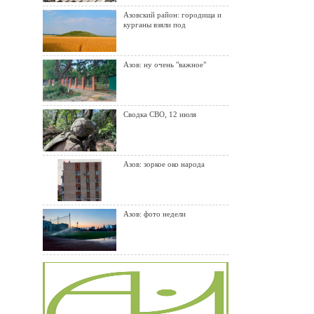
Азовский район: городища и
курганы взяли под
Азов: ну очень "важное"
Сводка СВО, 12 июля
Азов: зоркое око народа
Азов: фото недели