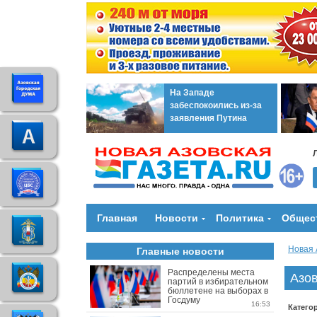
На Западе
забеспокоились из-за
заявления Путина
Главная
Новости
Политика
Общес
Новая 
Главные новости
Распределены места
Азов
партий в избирательном
бюллетене на выборах в
Госдуму
16:53
Катего