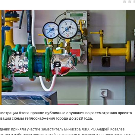
нистрации Азова прошли публичные слушания по рассмотрению проекта
зации схемы теплоснабжения города до 2028 года.
дении приняли участие заместитель министра ЖКХ РО Андрей Ковалев,
ители и работники предприятий, сотрудники отраслевых органов администра