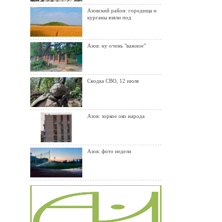
Азовский район: городища и
курганы взяли под
Азов: ну очень "важное"
Сводка СВО, 12 июля
Азов: зоркое око народа
Азов: фото недели