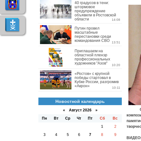
40 градусов в тени:
штормовое
предупреждение
объявили в Ростовской
области
14:08
Путин провел
масштабные
перестановки среди
командования СВО
13:51
Приглашаем на
областной пленэр
профессиональных
художников "Азов"
10:20
«Ростов» с крупной
победы стартовал в
Кубке России, разгромив
«Акрон»
10:11
Новостной календарь
Сегод
«
Август 2026 »
компози
Пн
Вт
Ср
Чт
Пт
Сб
Вс
памяти»
1
2
творчес
3
4
5
6
7
8
9
ВИДЕО