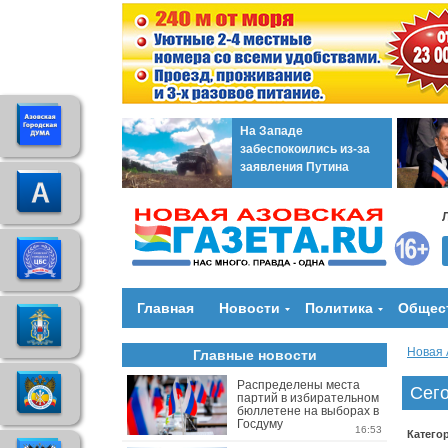
На Западе
забеспокоились из-за
заявления Путина
Главная
Новости
Политика
Общес
Новая 
Главные новости
Распределены места
Сег
партий в избирательном
бюллетене на выборах в
Госдуму
16:53
Катего