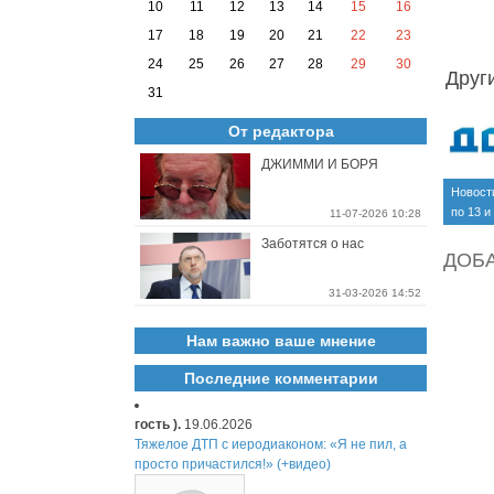
10
11
12
13
14
15
16
17
18
19
20
21
22
23
24
25
26
27
28
29
30
Друг
31
От редактора
ДЖИММИ И БОРЯ
Новост
по 13 и
11-07-2026 10:28
сентябр
Заботятся о нас
(видео 
ДОБ
31-03-2026 14:52
Нам важно ваше мнение
Последние комментарии
гость ).
19.06.2026
Тяжелое ДТП с иеродиаконом: «Я не пил, а
просто причастился!» (+видео)