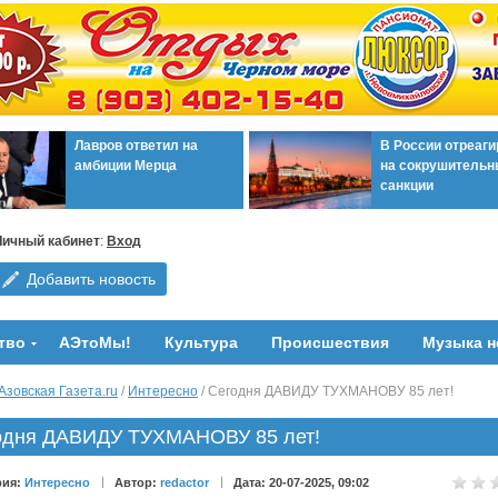
Лавров ответил на
В России отреаг
амбиции Мерца
на сокрушительн
санкции
Личный кабинет
:
Вход
Добавить новость
тво
АЭтоМы!
Культура
Происшествия
Музыка н
Азовская Газета.ru
/
Интересно
/ Сегодня ДАВИДУ ТУХМАНОВУ 85 лет!
одня ДАВИДУ ТУХМАНОВУ 85 лет!
рия:
Интересно
Автор:
redactor
Дата: 20-07-2025, 09:02