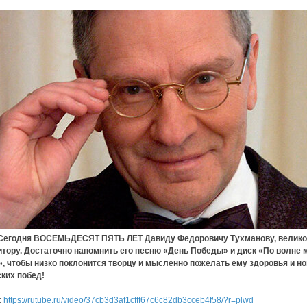
ня ВОСЕМЬДЕСЯТ ПЯТЬ ЛЕТ Давиду Федоровичу Тухманову, велик
тору. Достаточно напомнить его песню «День Победы» и диск «По волне 
, чтобы низко поклонится творцу и мысленно пожелать ему здоровья и н
ких побед!
:
https://rutube.ru/video/37cb3d3af1cfff67c6c82db3cceb4f58/?r=plwd