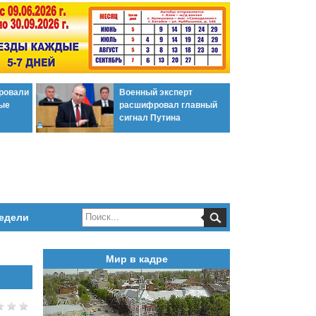
ировали
Военный эксперт
ые
расшифровал главный
сигнал Путина
едели
Мир в кадре