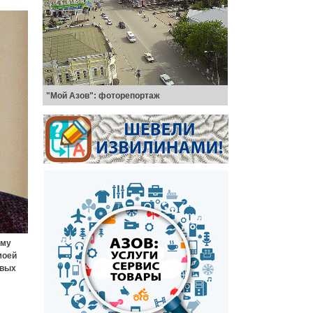
"Мой Азов": фоторепортаж
ому
моей
овых