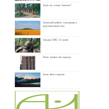
Азов: ну очень "важное"
Азовский район: городища и
курганы взяли под
Сводка СВО, 12 июля
Азов: зоркое око народа
Азов: фото недели