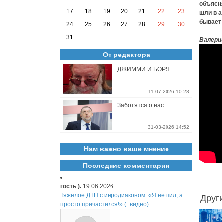
объясня
17
18
19
20
21
22
23
шли в а
бывает 
24
25
26
27
28
29
30
31
Валери
От редактора
ДЖИММИ И БОРЯ
11-07-2026 10:28
Заботятся о нас
31-03-2026 14:52
Нам важно ваше мнение
Последние комментарии
гость ).
19.06.2026
Тяжелое ДТП с иеродиаконом: «Я не пил, а
Друг
просто причастился!» (+видео)