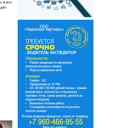
, и все
едко