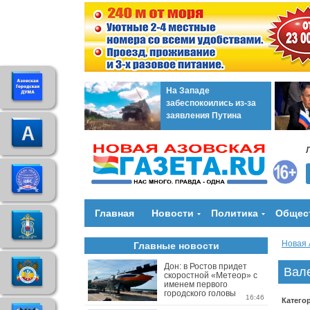
На Западе
забеспокоились из-за
заявления Путина
Главная
Новости
Политика
Общес
Новая 
Главные новости
Дон: в Ростов придет
Вале
скоростной «Метеор» с
именем первого
городского головы
16:46
Катего