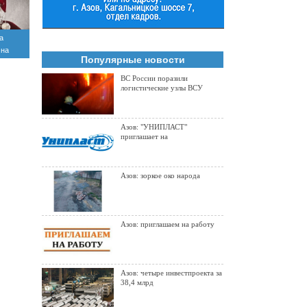
а
 на
Популярные новости
ВС России поразили
логистические узлы ВСУ
Азов: "УНИПЛАСТ"
приглашает на
Азов: зоркое око народа
Азов: приглашаем на работу
Азов: четыре инвестпроекта за
38,4 млрд