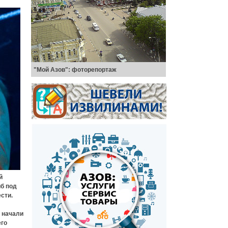
"Мой Азов": фоторепортаж
й
иб под
сти.
ы начали
его