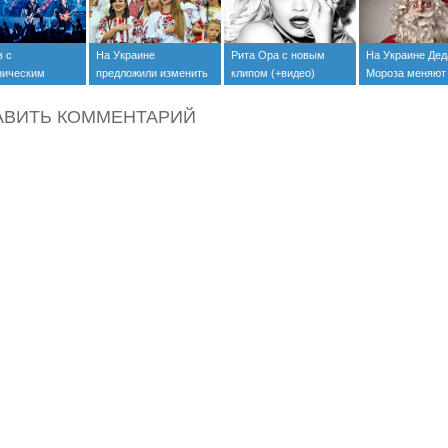
в с
На Украине
Рита Ора с новым
На Украине Дед
ическим
предложили изменить
клипом (+видео)
Мороза меняют
ром (+видео)
текст гимна
Мыколайчика
АВИТЬ КОММЕНТАРИЙ