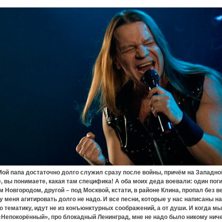
апа достаточно долго служил сразу после войны, причём на Западно
, вы понимаете, какая там специфика! А оба моих деда воевали: один пог
 Новгородом, другой – под Москвой, кстати, в районе Клина, пропал без ве
 меня агитировать долго не надо. И все песни, которые у нас написаны на
 тематику, идут не из конъюнктурных соображений, а от души. И когда м
«Непокорённый», про блокадный Ленинград, мне не надо было никому нич