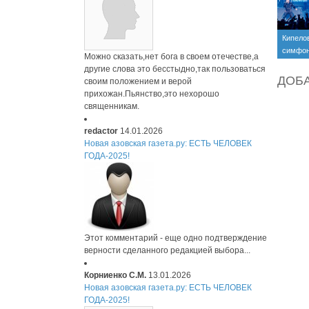
Кипело
симфон
Можно сказать,нет бога в своем отечестве,а
оркест
другие слова это бесстыдно,так пользоваться
ДОБ
своим положением и верой
прихожан.Пьянство,это нехорошо
священникам.
redactor
14.01.2026
Новая азовская газета.ру: ЕСТЬ ЧЕЛОВЕК
ГОДА-2025!
Этот комментарий - еще одно подтверждение
верности сделанного редакцией выбора...
Корниенко С.М.
13.01.2026
Новая азовская газета.ру: ЕСТЬ ЧЕЛОВЕК
ГОДА-2025!