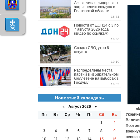
Азов в числе лидеров по
загрязнению воздуха в
Ростовской области
16:34
Новости от ДОН24 с 3 по
7 августа 2026 года
(видео по ссылкам)
16:30
Сводка СВО, утро 8
августа
10:19
Распределены места
партий в избирательном
бюллетене на выборах в
Госдуму
16:53
Новостной календарь
«
Август 2026 »
«Мой п
Украине
Пн
Вт
Ср
Чт
Пт
Сб
Вс
Великим
1
2
Поэтому
3
4
5
6
7
8
9
военную
песню 
10
11
12
13
14
15
16