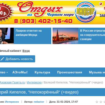
Лавров ответил на
В России отреаг
амбиции Мерца
на сокрушительн
санкции
Личный кабинет
:
Вход
Добавить новость
тво
АЭтоМы!
Культура
Происшествия
Музыка н
Азовская Газета.ru
/
Интересно
/ Валерий Кипелов, "Непокорённый" (+видео)
рий Кипелов, "Непокорённый" (+видео)
рия:
Интересно
Автор:
redactor
Дата: 31-01-2024, 17:47