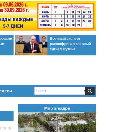
ировали
Военный эксперт
ые
расшифровал главный
сигнал Путина
едели
Мир в кадре