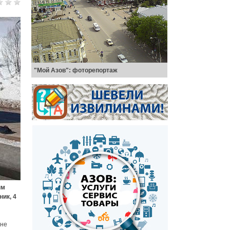
"Мой Азов": фоторепортаж
ым
ик, 4
 не