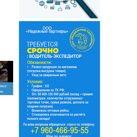
овье:
их
х