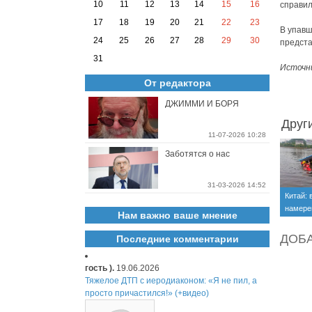
10
11
12
13
14
15
16
справил
17
18
19
20
21
22
23
В упавш
24
25
26
27
28
29
30
предста
31
Источн
От редактора
ДЖИММИ И БОРЯ
Друг
11-07-2026 10:28
Заботятся о нас
31-03-2026 14:52
Китай: 
намере
Нам важно ваше мнение
20-ти 
ДОБ
Последние комментарии
гость ).
19.06.2026
Тяжелое ДТП с иеродиаконом: «Я не пил, а
просто причастился!» (+видео)