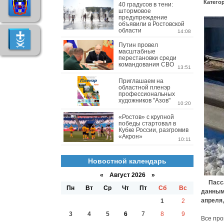
Катего
40 градусов в тени:
штормовое
предупреждение
объявили в Ростовской
области
14:08
Путин провел
масштабные
перестановки среди
командования СВО
13:51
Приглашаем на
областной пленэр
профессиональных
художников "Азов"
10:20
«Ростов» с крупной
победы стартовал в
Кубке России, разгромив
«Акрон»
10:11
Новостной календарь
«
Август 2026 »
Пассаж
Пн
Вт
Ср
Чт
Пт
Сб
Вс
данным,
апреля
1
2
3
4
5
6
7
8
9
Все про