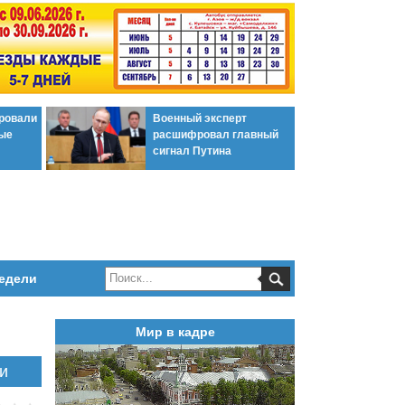
ировали
Военный эксперт
ые
расшифровал главный
сигнал Путина
едели
Мир в кадре
и