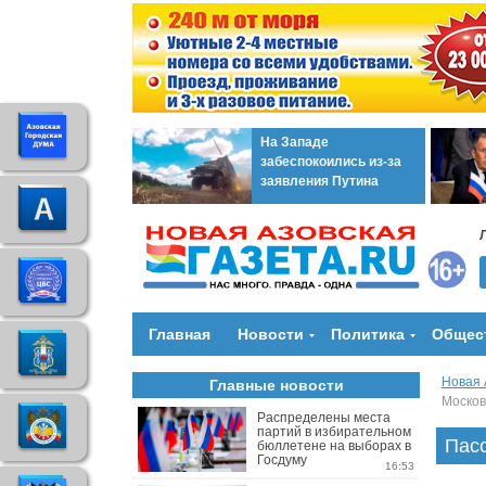
На Западе
забеспокоились из-за
заявления Путина
Главная
Новости
Политика
Общес
Новая 
Главные новости
Москов
Распределены места
партий в избирательном
Пасс
бюллетене на выборах в
Госдуму
16:53