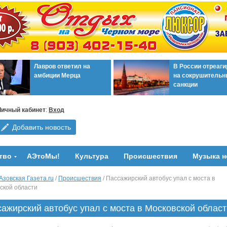
Лавров ответил на
В России отреаг
амбиции Мерца
на сокрушительн
санкции
Личный кабинет
:
Вход
Добавить новость
тво
АЭтоМы!
Культура
Происшествия
Музыка н
Азовская Газета.ru
/
Происшествия
/ Пассажирский автобус упал с моста в
ской области
ажирский автобус упал с моста в Московской област