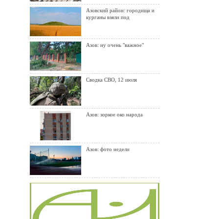
Азовский район: городища и
курганы взяли под
Азов: ну очень "важное"
Сводка СВО, 12 июля
Азов: зоркое око народа
Азов: фото недели