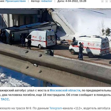
рия:
Происшествия
Автор:
redactor
Дата: 4-04-2022, 15:28
ирский автобус упал с моста в
Московской области
, по предварительн
 два человека погибли, еще 18 пострадали. Об этом сообщает в понедельн
,
ТАСС
.
изошло на трассе М-9. По данным
Telegram
-канала «112», водитель автобуса