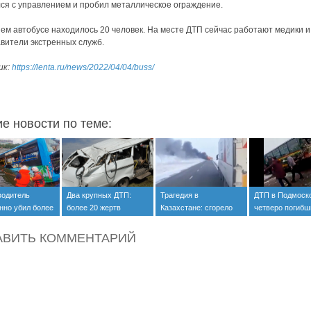
ся с управлением и пробил металлическое ограждение.
ем автобусе находилось 20 человек. На месте ДТП сейчас работают медики и
вители экстренных служб.
ик:
https://lenta.ru/news/2022/04/04/buss/
ие новости по теме:
водитель
Два крупных ДТП:
Трагедия в
ДТП в Подмоск
нно убил более
более 20 жертв
Казахстане: сгорело
четверо погибш
школьников
более 50 человек
военнослужащи
АВИТЬ КОММЕНТАРИЙ