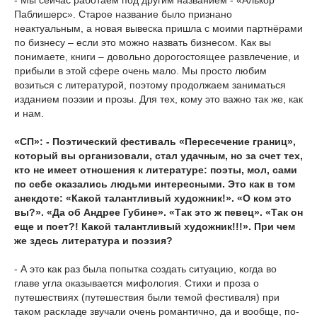
- Мы сейчас работаем под другим названием - «Алькор
Паблишерс». Старое название было признано
неактуальным, а новая вывеска пришла с моими партнёрами
по бизнесу – если это можно назвать бизнесом. Как вы
понимаете, книги – довольно дорогостоящее развлечение, и
прибыли в этой сфере очень мало. Мы просто любим
возиться с литературой, поэтому продолжаем заниматься
изданием поэзии и прозы. Для тех, кому это важно так же, как
и нам.
«СП»: - Поэтический фестиваль «Пересечение границ»,
который вы организовали, стал удачным, но за счет тех,
кто не имеет отношения к литературе: поэты, мол, сами
по себе оказались людьми интересными. Это как в том
анекдоте: «Какой талантливый художник!». «О ком это
вы?». «Да об Андрее Губине». «Так это ж певец». «Так он
еще и поет?! Какой талантливый художник!!!». При чем
же здесь литература и поэзия?
- А это как раз была попытка создать ситуацию, когда во
главе угла оказывается мифология. Стихи и проза о
путешествиях (путешествия были темой фестиваля) при
таком раскладе звучали очень романтично, да и вообще, по-