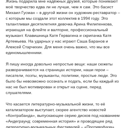
Жизнь подарила мне надёжных друзей, которые понимают
моё творчество едва ли не лучше, чем я сам. Это басист
Михаил Гусман – в другой жизни он художник-реставратор –
с которым мы создали этот коллектив в 1994 году. Это
талантливая десятилетняя девочка Арина Филипенкова,
играющая на флейте и валторне, профессиональный
музыкант. Клавишница Катя Гервагина и скрипачка Катя
Артемьева. На ударных у нас играют Саша Баранов и
Алексей Старчихин. Для меня очень важно, что мы все
единомышленники.
Я пишу иногда довольно непростые вещи: наши сюжеты
разворачиваются на страницах истории, наши герои –
писатели, поэты, музыканты, политики, простые люди. Это
было бы невозможно осознать и подать, если бы каждый из
нас не был мотивирован и открыт на сцене, перед
слушателями.
Что касается литературно-музыкальной жизни, то её
катализатором выступает, скорее агентство новостей
«Контрабанда», выпускающее серию дисков под названием
«Андеграунд: современная история» и проводящее ряд
литературно-музыкальных фестивалей – «Противофаза»,