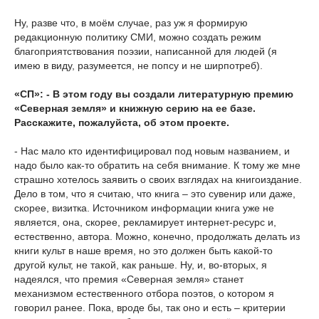
Ну, разве что, в моём случае, раз уж я формирую
редакционную политику СМИ, можно создать режим
благоприятствования поэзии, написанной для людей (я
имею в виду, разумеется, не попсу и не ширпотреб).
«СП»: - В этом году вы создали литературную премию
«Северная земля» и книжную серию на ее базе.
Расскажите, пожалуйста, об этом проекте.
- Нас мало кто идентифицировал под новым названием, и
надо было как-то обратить на себя внимание. К тому же мне
страшно хотелось заявить о своих взглядах на книгоиздание.
Дело в том, что я считаю, что книга – это сувенир или даже,
скорее, визитка. Источником информации книга уже не
является, она, скорее, рекламирует интернет-ресурс и,
естественно, автора. Можно, конечно, продолжать делать из
книги культ в наше время, но это должен быть какой-то
другой культ, не такой, как раньше. Ну, и, во-вторых, я
надеялся, что премия «Северная земля» станет
механизмом естественного отбора поэтов, о котором я
говорил ранее. Пока, вроде бы, так оно и есть – критерии