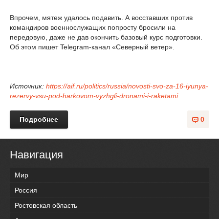
Впрочем, мятеж удалось подавить. А восставших против
командиров военнослужащих попросту бросили на
передовую, даже не дав окончить базовый курс подготовки.
Об этом пишет Telegram-канал «Северный ветер».
Источник:
https://aif.ru/politics/russia/novosti-svo-za-16-iyunya-
rezervy-vsu-pod-harkovom-vyzhgli-dronami-i-raketami
Подробнее
0
Навигация
Мир
Россия
Ростовская область