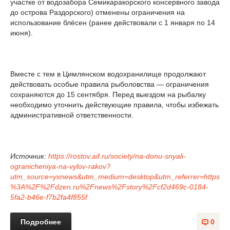
участке от водозабора Семикаракорского консервного завода
до острова Раздорского) отменены ограничения на
использование блёсен (ранее действовали с 1 января по 14
июня).
Вместе с тем в Цимлянском водохранилище продолжают
действовать особые правила рыболовства — ограничения
сохраняются до 15 сентября. Перед выездом на рыбалку
необходимо уточнить действующие правила, чтобы избежать
административной ответственности.
Источник:
https://rostov.aif.ru/society/na-donu-snyali-
ogranicheniya-na-vylov-rakov?
utm_source=yxnews&utm_medium=desktop&utm_referrer=https
%3A%2F%2Fdzen.ru%2Fnews%2Fstory%2Fcf2d469c-0184-
5fa2-b46e-f7b2fa4f855f
Подробнее
0