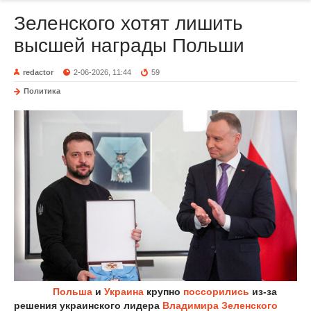
Зеленского хотят лишить
высшей награды Польши
redactor
2-06-2026, 11:44
59
Политика
Польша
и
Украина
крупно
поссорились
из-за
решения украинского лидера
Владимира Зеленского