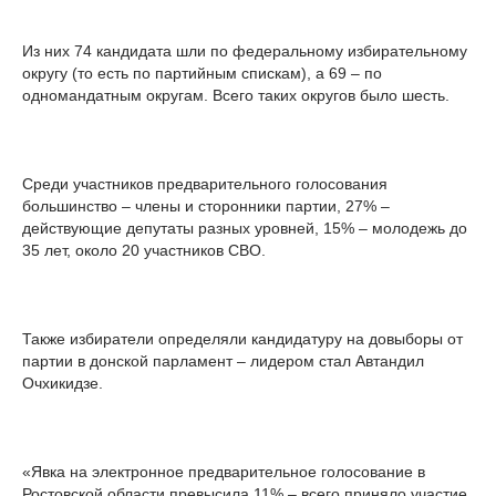
Из них 74 кандидата шли по федеральному избирательному
округу (то есть по партийным спискам), а 69 – по
одномандатным округам. Всего таких округов было шесть.
Среди участников предварительного голосования
большинство – члены и сторонники партии, 27% –
действующие депутаты разных уровней, 15% – молодежь до
35 лет, около 20 участников СВО.
Также избиратели определяли кандидатуру на довыборы от
партии в донской парламент – лидером стал Автандил
Очхикидзе.
«Явка на электронное предварительное голосование в
Ростовской области превысила 11% – всего приняло участие