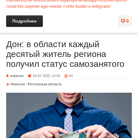
rossii-kto-zaymet-ego-mesto-i-chto-budet-s-telegram/
Подробнее
0
Дон: в области каждый
десятый житель региона
получил статус самозанятого
redactor
18-07-2025, 14:56
94
Новости
/
Ростовская область