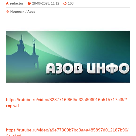
redactor
28-06-2025, 11:12
103
Новости
/
Азов
https://rutube.ru/video/8237716f86f5d32a806016b515717cf6/?
r=plwd
https://rutube.ru/video/a9e77309b7bd0a4a485897d012187b96/
?r=plwd