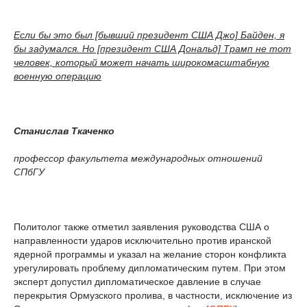
Если бы это был [бывший президент США Джо] Байден, я
бы задумался. Но [президент США Дональд] Трамп не тот
человек, который может начать широкомасштабную
военную операцию
Станислав Ткаченко
профессор факультета международных отношений
СПбГУ
Политолог также отметил заявления руководства США о
направленности ударов исключительно против иранской
ядерной программы и указал на желание сторон конфликта
урегулировать проблему дипломатическим путем. При этом
эксперт допустил дипломатическое давление в случае
перекрытия Ормузского пролива, в частности, исключение из