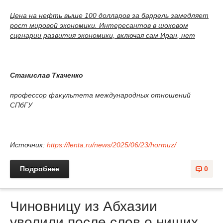
Цена на нефть выше 100 долларов за баррель замедляет
рост мировой экономики. Интересантов в шоковом
сценарии развития экономики, включая сам Иран, нет
Станислав Ткаченко
профессор факультета международных отношений
СПбГУ
Источник:
https://lenta.ru/news/2025/06/23/hormuz/
Подробнее
0
Чиновницу из Абхазии
уволили после слов о нищих