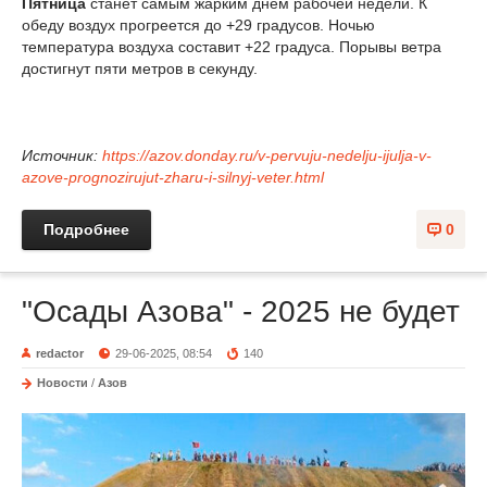
Пятница
станет самым жарким днем рабочей недели. К
обеду воздух прогреется до +29 градусов. Ночью
температура воздуха составит +22 градуса. Порывы ветра
достигнут пяти метров в секунду.
Источник:
https://azov.donday.ru/v-pervuju-nedelju-ijulja-v-
azove-prognozirujut-zharu-i-silnyj-veter.html
Подробнее
0
"Осады Азова" - 2025 не будет
redactor
29-06-2025, 08:54
140
Новости
/
Азов