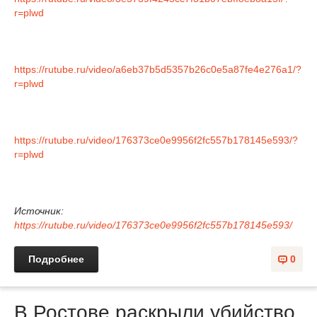
r=plwd
https://rutube.ru/video/a6eb37b5d5357b26c0e5a87fe4e276a1/?
r=plwd
https://rutube.ru/video/176373ce0e9956f2fc557b178145e593/?
r=plwd
Источник:
https://rutube.ru/video/176373ce0e9956f2fc557b178145e593/
Подробнее
0
В Ростове раскрыли убийство