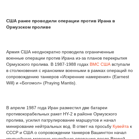
США ранее проводили операции против Ирана в
Ормузском проливе
Армия США неоднократно проводила ограниченные
военные операции против Ирана из-за планов перекрытия
Ормузского пролива. В 1987-1988 годах
ВМС США
вступали
в столкновения с иранскими военными в рамках операций по
сопровождению танкеров «Искренние намерения» (Earnest
Will) и «Богомол» (Praying Mantis).
В апреле 1987 года Иран разместил две батареи
противокорабельных ракет HY-2 в районе Ормузского
пролива, усилил патрулирование маршрутов и начал
минирование нейтральных вод. В ответ на просьбу
Кувейта
к
СССР и США о сопровождении танкеров Вашингтон начал
крупнейшую морскую конвойную операцию после Второй