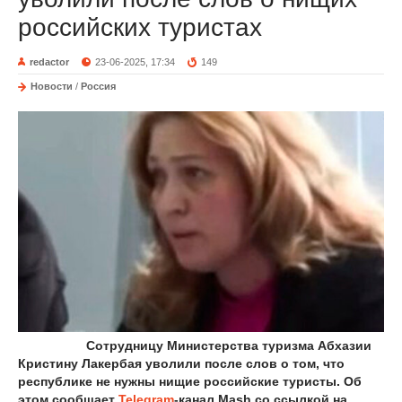
российских туристах
redactor
23-06-2025, 17:34
149
Новости
/
Россия
Сотрудницу Министерства туризма Абхазии
Кристину Лакербая уволили после слов о том, что
республике не нужны нищие российские туристы. Об
этом сообщает
Telegram
-канал Mash со ссылкой на