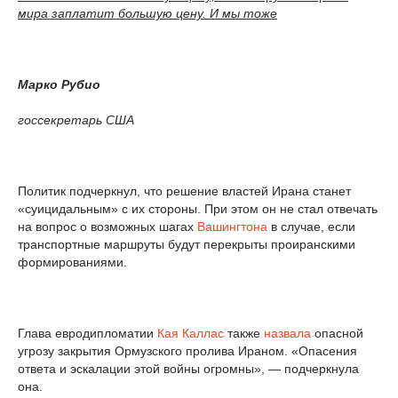
мира заплатит большую цену. И мы тоже
Марко Рубио
госсекретарь США
Политик подчеркнул, что решение властей Ирана станет
«суицидальным» с их стороны. При этом он не стал отвечать
на вопрос о возможных шагах
Вашингтона
в случае, если
транспортные маршруты будут перекрыты проиранскими
формированиями.
Глава евродипломатии
Кая Каллас
также
назвала
опасной
угрозу закрытия Ормузского пролива Ираном. «Опасения
ответа и эскалации этой войны огромны», — подчеркнула
она.