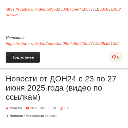
https://rutube.ru/video/bd5bda509b7c6ef418c37c1b39c82106/?
r=plwd
Источник:
https://rutube.ru/video/bd5bda509b7c6ef418c37c1b39c82106/
Подробнее
0
Новости от ДОН24 с 23 по 27
июня 2025 года (видео по
ссылкам)
redactor
28-06-2025, 10:18
109
Новости
/
Ростовская область