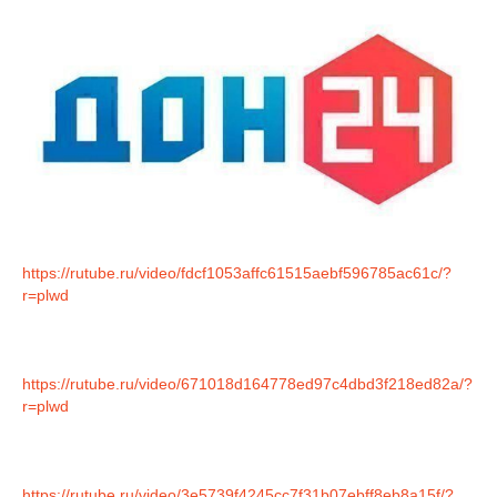
https://rutube.ru/video/fdcf1053affc61515aebf596785ac61c/?
r=plwd
https://rutube.ru/video/671018d164778ed97c4dbd3f218ed82a/?
r=plwd
https://rutube.ru/video/3e5739f4245cc7f31b07ebff8eb8a15f/?