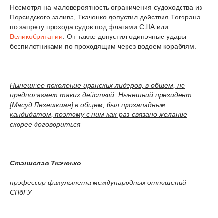
Несмотря на маловероятность ограничения судоходства из
Персидского залива, Ткаченко допустил действия Тегерана
по запрету прохода судов под флагами США или
Великобритании
. Он также допустил одиночные удары
беспилотниками по проходящим через водоем кораблям.
Нынешнее поколение иранских лидеров, в общем, не
предполагает таких действий. Нынешний президент
[Масуд Пезешкиан] в общем, был прозападным
кандидатом, поэтому с ним как раз связано желание
скорее договориться
Станислав Ткаченко
профессор факультета международных отношений
СПбГУ